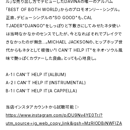
ル」な売り出し方でデビューしたDAVINAの唯一のアルバム
「BEST OF BOTH WORLD」からのプロモオンリー・シングル。
正直、デビューシングルの"SO GOOD"も、CAL
TJADER"DJANGO"をしっぽりと下敷きにしてみせたネタ使い
は当時なかなかのセンスでしたが、今となればそれでブレイクで
きなかったのが無念...。MICHAEL JACKSONの、ヒップホップ世
代からもネタとして根強い"I CAN'T HELP IT"をネオ・ソウル風
味で艶っぽくカヴァーした良曲。とっても心地良し。
A-1 I CAN'T HELP IT(ALBUM)
A-2 I CAN'T HELP IT(INSTRUMENTAL)
B-1 I CAN'T HELP IT(A CAPPELLA)
当店インスタアカウントから試聴可能 ▷
https://www.instagram.com/p/DU9Nv4YE0Tr/?
utm_source=ig_web_copy_link&igsh=MzRlODBiNWFlZA