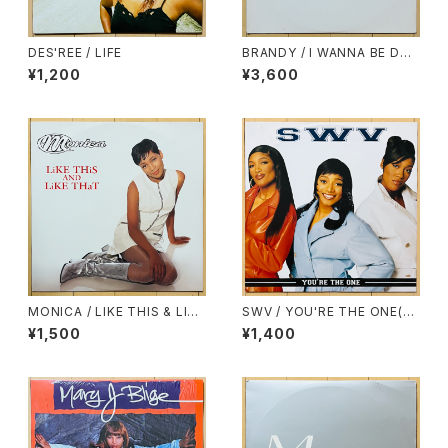
DES'REE / LIFE
BRANDY / I WANNA BE DO
WN(UK)
¥1,200
¥3,600
MONICA / LIKE THIS & LIKE
SWV / YOU'RE THE ONE(RE
THAT(FULL CREW REMIX)
MIX)
¥1,500
¥1,400