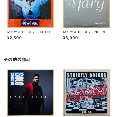
MARY J. BLIGE / REAL LOV
MARY J. BLIGE / SINCERIT
E
Y
¥2,500
¥3,000
その他の商品