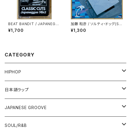
BEAT BANDIT / JAPANEGG
加藤 和彦 / ソルティ・ドッグ(SA
AE MIX 2(CLASSIC CUTS)
LTY DOG)
¥1,700
¥1,300
CATEGORY
HIPHOP
12"/7"
日本語ラップ
80'S OLD SCHOOL
LP
12"/7"
JAPANESE GROOVE
EARLY 90'S MIDDLE〜NEW SCHOOL
80'S OLD SCHOOL
80'S OLD SCHOOL〜EARLY 90'S
LP
LP
SOUL/R&B