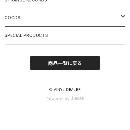
HIPHOP CLASSIC GALLERY
JAPANESE
DRUM DRUM DRUM/KARAOKE
GOODS
日本語ラップ CLASSIC GALLERY
パチソン/AUDIO CHECK/LIBRARY
BOOK
SPECIAL PRODUCTS
キッズ/プロレス/エロ
OTHERS
商品一覧に戻る
ETC...
© VINYL DEALER
Powered by