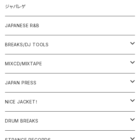
OTHERS
JAPANESE
ジャパレゲ
OTHERS
JAPANESE R&B
BREAKS/DJ TOOLS
BREAKS/MEGAMIX/CUT UP
MIXCD/MIXTAPE
RE-EDIT/DJ TOOLS
MIXCD
JAPAN PRESS
日本語ラップ
MIXTAPE
LP(+ OBI)
NICE JACKET！
JAPANESE DJ
7"/12"
DONUTS 45
DRUM BREAKS
US, OTHERS DJ
GIRLS
US/UK/OTHERS
STRANGE RECORDS