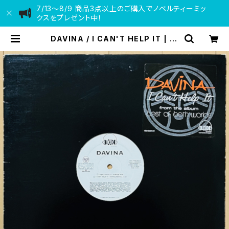
7/13〜8/9 商品3点以上のご購入でノベルティーミッ
クスをプレゼント中！
DAVINA / I CAN'T HELP IT | VI
NYL DEALER