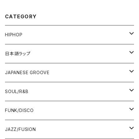
CATEGORY
HIPHOP
12"/7"
日本語ラップ
80'S OLD SCHOOL
LP
12"/7"
JAPANESE GROOVE
EARLY 90'S MIDDLE〜NEW SCHOOL
80'S OLD SCHOOL
80'S OLD SCHOOL〜EARLY 90'S
LP
LP
SOUL/R&B
MID〜LATE 90'S
EARLY 90'S MIDDLE〜NEW SCHOOL
MID〜LATE 90'S
80'S OLD SCHOOL〜EARLY 90'S
60'S/70'S
CD/TAPE
7"/12"
LP
FUNK/DISCO
00'S
MID〜LATE 90'S
00'S
MID〜LATE 90'S
80'S
CD-R/DEMO/SAMPLE
60'S/70'S
60'S/70'S
12"/7"
LP
JAZZ/FUSION