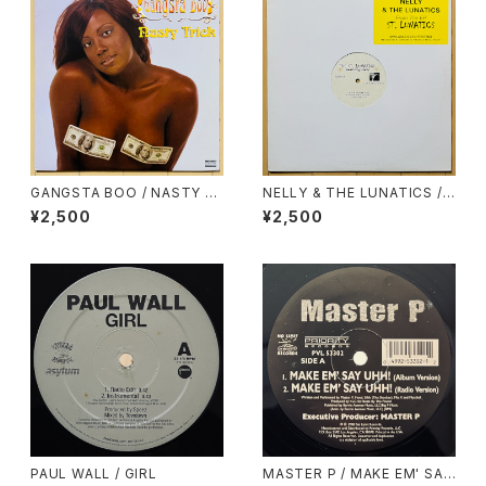
GANGSTA BOO / NASTY T
NELLY & THE LUNATICS /
RICK
ST. LUNATICS EP
¥2,500
¥2,500
PAUL WALL / GIRL
MASTER P / MAKE EM' SAY