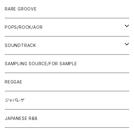
10'S〜
00'S
10'S〜
00'S
90'S
CD ALBUM
80'S
80'S
60'S/70'S
70'S
12"/7"
JAZZ
RARE GROOVE
WEST COAST/SOUTH
10'S〜
10'S〜
00'S〜
SINGLE CD
90'S
90'S
80'S
80'S
70'S
FUSION
POPS/ROCK/AOR
JAPAN ONLY RELEASE/REMIX
WEST COAST/SOUTH
CITY POP
TAPE
00'S〜
00'S〜
90'S
90'S/00'S〜
80'S
POPS/S.S.W.
SOUNDTRACK
JAPAN ONLY RELEASE/REMIX
CITY POP
00'S〜
90'S/00'S〜
ROCK/AOR
LP
SAMPLING SOURCE/FOR SAMPLE
JAPANESE
7"/12"
REGGAE
OTHERS
JAPANESE
ジャパレゲ
OTHERS
JAPANESE R&B