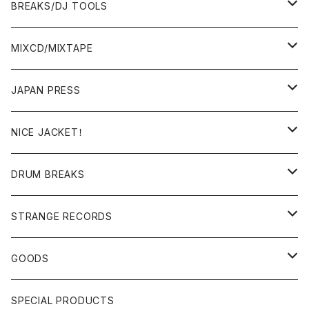
BREAKS/DJ TOOLS
BREAKS/MEGAMIX/CUT UP
MIXCD/MIXTAPE
RE-EDIT/DJ TOOLS
MIXCD
JAPAN PRESS
日本語ラップ
MIXTAPE
LP(+ OBI)
NICE JACKET！
JAPANESE DJ
7"/12"
DONUTS 45
DRUM BREAKS
US, OTHERS DJ
GIRLS
US/UK/OTHERS
STRANGE RECORDS
HIPHOP CLASSIC GALLERY
JAPANESE
DRUM DRUM DRUM/KARAOKE
GOODS
日本語ラップ CLASSIC GALLERY
パチソン/AUDIO CHECK/LIBRARY
BOOK
SPECIAL PRODUCTS