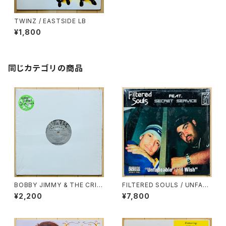
TWINZ / EASTSIDE LB
¥1,800
同じカテゴリの商品
BOBBY JIMMY & THE CRIT
FILTERED SOULS / UNFADE
TERS / N.Y./L.A. RAPPERS
ABLE
¥2,200
¥7,800