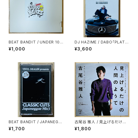
BEAT BANDIT / UNDER 100
DJ HAZIME / DABO「PLATIN
0YEN BEATS(60 MINUTES
UM TONGUE」SPECIAL SA
¥1,000
¥3,600
OF CHEAPNESS)(MIXCD-R)
MPLER MIXTAPE
BEAT BANDIT / JAPANEGG
古尾谷 雅人 / 見上げるだけの
AE MIX 3(CLASSIC CUTS)
人間のようで
¥1,700
¥1,800