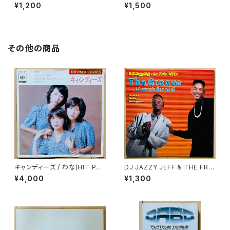
UHH
¥1,200
¥1,500
その他の商品
キャンディーズ / わな(HIT PAC
DJ JAZZY JEFF & THE FRE
K SERIES)
SH PRINCE / THE GROOVE
¥4,000
¥1,300
(JAZZY'S GROOVE)