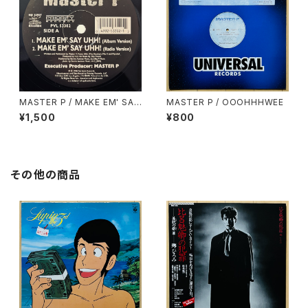
MASTER P / MAKE EM' SAY
MASTER P / OOOHHHWEE
UHH
¥1,500
¥800
その他の商品