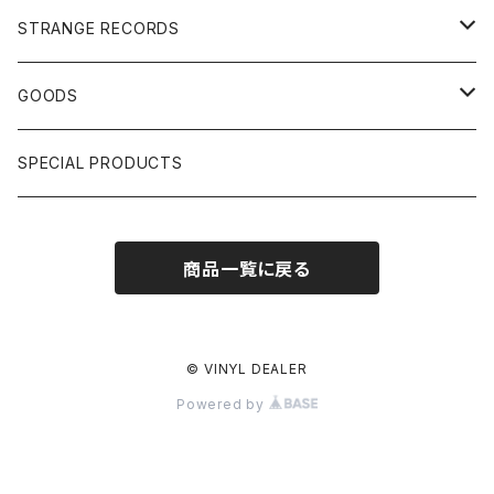
US, OTHERS DJ
GIRLS
US/UK/OTHERS
STRANGE RECORDS
HIPHOP CLASSIC GALLERY
JAPANESE
DRUM DRUM DRUM/KARAOKE
GOODS
日本語ラップ CLASSIC GALLERY
パチソン/AUDIO CHECK/LIBRARY
BOOK
SPECIAL PRODUCTS
キッズ/プロレス/エロ
OTHERS
商品一覧に戻る
ETC...
© VINYL DEALER
Powered by