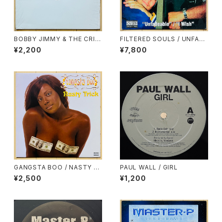
BOBBY JIMMY & THE CRIT
FILTERED SOULS / UNFADE
TERS / N.Y./L.A. RAPPERS
ABLE
¥2,200
¥7,800
GANGSTA BOO / NASTY T
PAUL WALL / GIRL
RICK
¥2,500
¥1,200