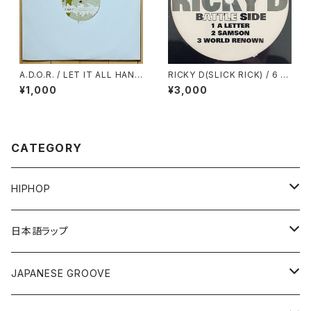
A.D.O.R. / LET IT ALL HANG
RICKY D(SLICK RICK) / 6 T
OUT(RAE & CHRISTIAN RE
RACKS EP
¥1,000
¥3,000
MIX)
CATEGORY
HIPHOP
12"/7"
日本語ラップ
80'S OLD SCHOOL
LP
12"/7"
JAPANESE GROOVE
EARLY 90'S MIDDLE〜NEW SCHOOL