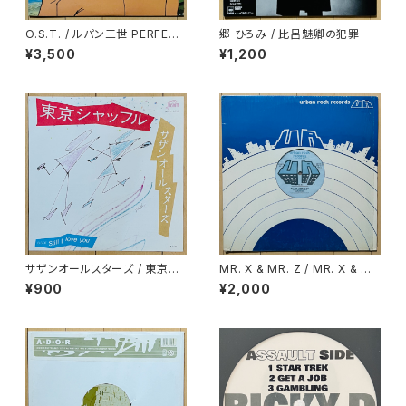
O.S.T. / ルパン三世 PERFECT
郷 ひろみ / 比呂魅卿の犯罪
COLLECTION
¥3,500
¥1,200
サザンオールスターズ / 東京シ
MR. X & MR. Z / MR. X & M
ャッフル
R. Z DRINK OLD GOLD
¥900
¥2,000