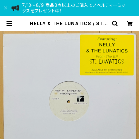
7/13〜8/9 商品3点以上のご購入でノベルティーミッ
クスをプレゼント中！
NELLY & THE LUNATICS / ST. L
UNATICS EP | VINYL DEALER