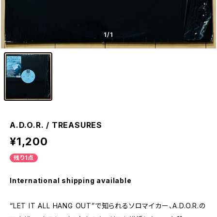
1
/1
A.D.O.R. / TREASURES
¥1,200
残り1点
International shipping available
“LET IT ALL HANG OUT”で知られるソロマイカー、A.D.O.R.の