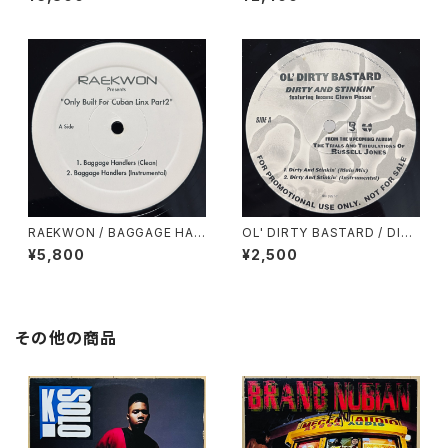
RAEKWON / BAGGAGE HAN
OL' DIRTY BASTARD / DIRT
DLERS
Y & STINKIN'
¥5,800
¥2,500
その他の商品