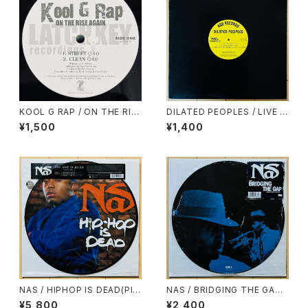
KOOL G RAP / ON THE RIS
DILATED PEOPLES / LIVE O
E AGAIN
N STAGE
¥1,500
¥1,400
NAS / HIPHOP IS DEAD(PIC
NAS / BRIDGING THE GAP
TURE DISC)
(PICTURE DISC)
¥5,800
¥2,400