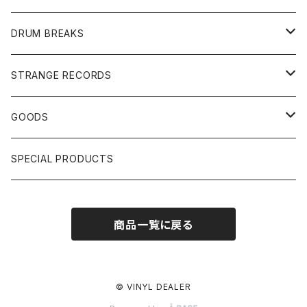
JAPANESE DJ
7"/12"
DONUTS 45
DRUM BREAKS
US, OTHERS DJ
GIRLS
US/UK/OTHERS
STRANGE RECORDS
HIPHOP CLASSIC GALLERY
JAPANESE
DRUM DRUM DRUM/KARAOKE
GOODS
日本語ラップ CLASSIC GALLERY
パチソン/AUDIO CHECK/LIBRARY
BOOK
SPECIAL PRODUCTS
キッズ/プロレス/エロ
OTHERS
商品一覧に戻る
ETC...
© VINYL DEALER