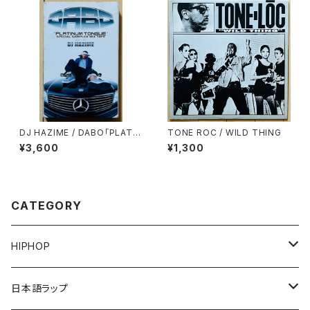
DJ HAZIME / DABO「PLATIN
TONE ROC / WILD THING
UM TONGUE」SPECIAL SA
¥3,600
¥1,300
MPLER MIXTAPE
CATEGORY
HIPHOP
12"/7"
日本語ラップ