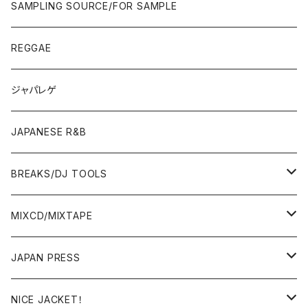
ROCK/AOR
LP
SAMPLING SOURCE/FOR SAMPLE
JAPANESE
7"/12"
REGGAE
OTHERS
JAPANESE
ジャパレゲ
OTHERS
JAPANESE R&B
BREAKS/DJ TOOLS
BREAKS/MEGAMIX/CUT UP
MIXCD/MIXTAPE
RE-EDIT/DJ TOOLS
MIXCD
JAPAN PRESS
日本語ラップ
MIXTAPE
LP(+ OBI)
NICE JACKET！