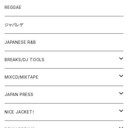
JAPANESE
7"/12"
REGGAE
OTHERS
JAPANESE
ジャパレゲ
OTHERS
JAPANESE R&B
BREAKS/DJ TOOLS
BREAKS/MEGAMIX/CUT UP
MIXCD/MIXTAPE
RE-EDIT/DJ TOOLS
MIXCD
JAPAN PRESS
日本語ラップ
MIXTAPE
LP(+ OBI)
NICE JACKET！
JAPANESE DJ