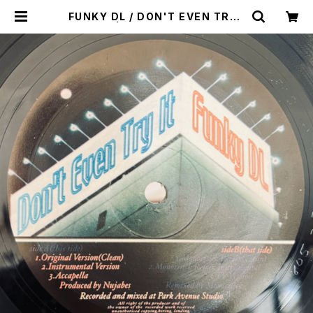
FUNKY DL / DON'T EVEN TRY I
T | VINYL DEALER