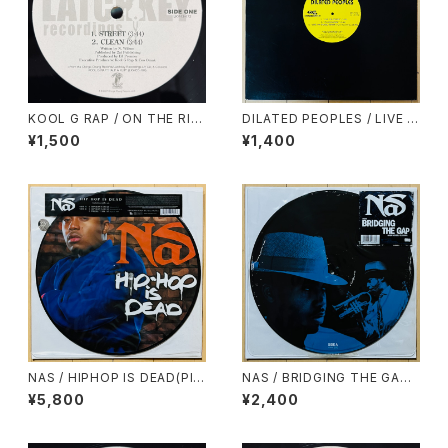
KOOL G RAP / ON THE RIS
DILATED PEOPLES / LIVE O
E AGAIN
N STAGE
¥1,500
¥1,400
NAS / HIPHOP IS DEAD(PIC
NAS / BRIDGING THE GAP
TURE DISC)
(PICTURE DISC)
¥5,800
¥2,400