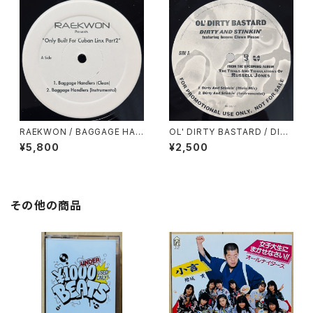
RAEKWON / BAGGAGE HAN
OL' DIRTY BASTARD / DIRT
DLERS
Y & STINKIN'
¥5,800
¥2,500
その他の商品