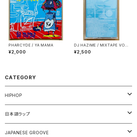
PHARCYDE / YA MAMA
DJ HAZIME / MIXTAPE VO
L.7
¥2,000
¥2,500
CATEGORY
HIPHOP
12"/7"
日本語ラップ
80'S OLD SCHOOL
LP
12"/7"
JAPANESE GROOVE