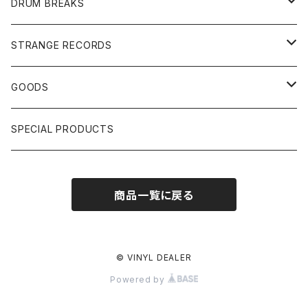
7"/12"
DONUTS 45
DRUM BREAKS
US, OTHERS DJ
GIRLS
US/UK/OTHERS
STRANGE RECORDS
HIPHOP CLASSIC GALLERY
JAPANESE
DRUM DRUM DRUM/KARAOKE
GOODS
日本語ラップ CLASSIC GALLERY
パチソン/AUDIO CHECK/LIBRARY
BOOK
SPECIAL PRODUCTS
キッズ/プロレス/エロ
OTHERS
商品一覧に戻る
ETC...
© VINYL DEALER
Powered by