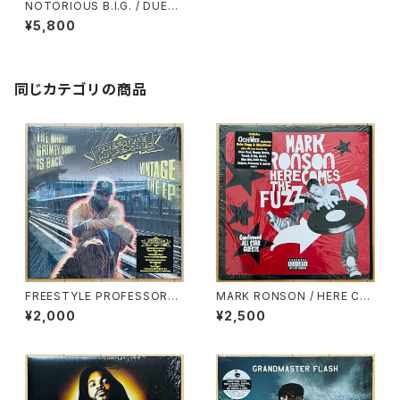
NOTORIOUS B.I.G. / DUET
S：THE FINAL CHAPTER
¥5,800
同じカテゴリの商品
FREESTYLE PROFESSORS /
MARK RONSON / HERE CO
VINTAGE THE EP
MES THE FUZZ
¥2,000
¥2,500