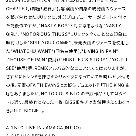
2005年に発表された4THアルバム「DUETS：THE FINAL
CHAPTER」(邦題「狂宴」！)。客演曲や自身の既発曲のヴァース
を繋ぎ合わせたリリックに、外部プロデューサーがビートを付け
た死後作ですが、"NASTY BOY"と対になるような"NASTY
GIRL"、"NOTORIOUS THUGS"リリックを全くことなる印象に
味付けした"SPIT YOUR GAME"、未発表曲のヴァースを使用し
た"WHATCHU WANT"(同名曲使用)/"LIVING IN PAIN"
("HOUSE OF PAIN"使用)/"HUSTLER'S STORY"("YOU'LL
SEE"使用)等、REMIXアルバム的なニュアンスではありますが、
さすがにトレンドを押さえたリメイクになっていて当時はヒット。そ
の後、元妻のFAITH EVANSとの擬似デュエット作「THE KING &
I」もありましたが、NOTORIOUS B.I.G.の単独作品としてはタイ
トル通り、最終作となった一枚。BIGGIEキチは当然押さえておくべ
き。R.I.P. BIGGIE...。
A-1 B.I.G. LIVE IN JAMAICA(INTRO)