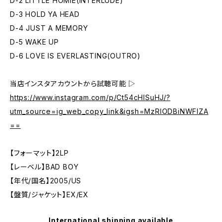
D-2 LITTLE HOMIE(INTERLUDE)
D-3 HOLD YA HEAD
D-4 JUST A MEMORY
D-5 WAKE UP
D-6 LOVE IS EVERLASTING(OUTRO)
当店インスタアカウントから試聴可能 ▷
https://www.instagram.com/p/Ct54cHlSuHJ/?
utm_source=ig_web_copy_link&igsh=MzRlODBiNWFlZA
==
【フォーマット】2LP
【レーベル】BAD BOY
【年代/国名】2005/US
【盤質/ジャケット】EX/EX
International shipping available