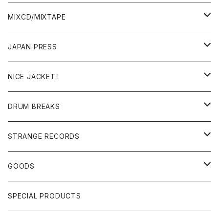
BREAKS/MEGAMIX/CUT UP
MIXCD/MIXTAPE
RE-EDIT/DJ TOOLS
MIXCD
JAPAN PRESS
日本語ラップ
MIXTAPE
LP(+ OBI)
NICE JACKET！
JAPANESE DJ
7"/12"
DONUTS 45
DRUM BREAKS
US, OTHERS DJ
GIRLS
US/UK/OTHERS
STRANGE RECORDS
HIPHOP CLASSIC GALLERY
JAPANESE
DRUM DRUM DRUM/KARAOKE
GOODS
日本語ラップ CLASSIC GALLERY
パチソン/AUDIO CHECK/LIBRARY
BOOK
SPECIAL PRODUCTS