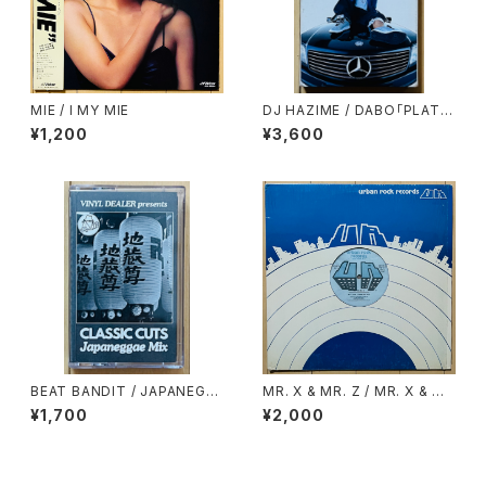
MIE / I MY MIE
DJ HAZIME / DABO「PLATIN
UM TONGUE」SPECIAL SA
¥1,200
¥3,600
MPLER MIXTAPE
BEAT BANDIT / JAPANEGG
MR. X & MR. Z / MR. X & M
AE MIX(CLASSIC CUTS)
R. Z DRINK OLD GOLD
¥1,700
¥2,000