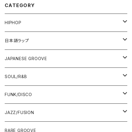
CATEGORY
HIPHOP
12"/7"
日本語ラップ
80'S OLD SCHOOL
LP
12"/7"
JAPANESE GROOVE
EARLY 90'S MIDDLE〜NEW SCHOOL
80'S OLD SCHOOL
80'S OLD SCHOOL〜EARLY 90'S
LP
LP
SOUL/R&B
MID〜LATE 90'S
EARLY 90'S MIDDLE〜NEW SCHOOL
MID〜LATE 90'S
80'S OLD SCHOOL〜EARLY 90'S
60'S/70'S
CD/TAPE
7"/12"
LP
FUNK/DISCO
00'S
MID〜LATE 90'S
00'S
MID〜LATE 90'S
80'S
CD-R/DEMO/SAMPLE
60'S/70'S
60'S/70'S
12"/7"
LP
JAZZ/FUSION
10'S〜
00'S
10'S〜
00'S
90'S
CD ALBUM
80'S
80'S
60'S/70'S
70'S
12"/7"
JAZZ
RARE GROOVE