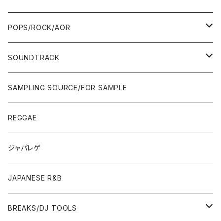
WEST COAST/SOUTH
10'S〜
10'S〜
00'S〜
SINGLE CD
90'S
90'S
80'S
80'S
70'S
FUSION
POPS/ROCK/AOR
JAPAN ONLY RELEASE/REMIX
WEST COAST/SOUTH
CITY POP
TAPE
00'S〜
00'S〜
90'S
90'S/00'S〜
80'S
POPS/S.S.W.
SOUNDTRACK
JAPAN ONLY RELEASE/REMIX
CITY POP
00'S〜
90'S/00'S〜
ROCK/AOR
LP
SAMPLING SOURCE/FOR SAMPLE
JAPANESE
7"/12"
REGGAE
OTHERS
JAPANESE
ジャパレゲ
OTHERS
JAPANESE R&B
BREAKS/DJ TOOLS