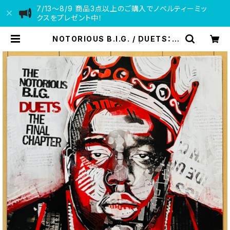
7/13〜8/9 商品3点以上のご購入でノベルティーミッ
クスをプレゼント中！
NOTORIOUS B.I.G. / DUETS：T
HE FINAL CHAPTER | VINYL D
EALER