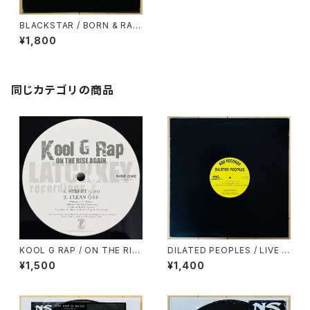
BLACKSTAR / BORN & RAIS
ED
¥1,800
同じカテゴリの商品
KOOL G RAP / ON THE RIS
DILATED PEOPLES / LIVE O
E AGAIN
N STAGE
¥1,500
¥1,400