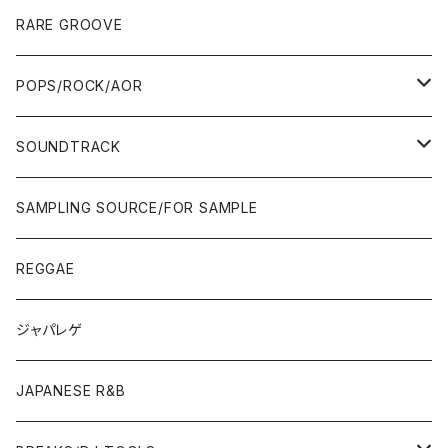
10'S〜
00'S
10'S〜
00'S
90'S
CD ALBUM
80'S
80'S
60'S/70'S
70'S
12"/7"
JAZZ
RARE GROOVE
WEST COAST/SOUTH
10'S〜
10'S〜
00'S〜
SINGLE CD
90'S
90'S
80'S
80'S
70'S
FUSION
POPS/ROCK/AOR
JAPAN ONLY RELEASE/REMIX
WEST COAST/SOUTH
CITY POP
TAPE
00'S〜
00'S〜
90'S
90'S/00'S〜
80'S
POPS/S.S.W.
SOUNDTRACK
JAPAN ONLY RELEASE/REMIX
CITY POP
00'S〜
90'S/00'S〜
ROCK/AOR
LP
SAMPLING SOURCE/FOR SAMPLE
JAPANESE
7"/12"
REGGAE
OTHERS
JAPANESE
ジャパレゲ
OTHERS
JAPANESE R&B