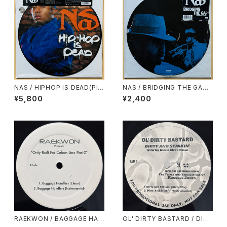
NAS / HIPHOP IS DEAD(PIC
NAS / BRIDGING THE GAP
TURE DISC)
(PICTURE DISC)
¥5,800
¥2,400
RAEKWON / BAGGAGE HAN
OL' DIRTY BASTARD / DIRT
DLERS
Y & STINKIN'