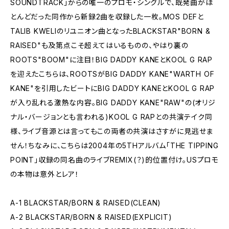
SOUNDTRACK」からの唯一のプロモ・シングルで、既発曲がほ
とんどだった同作から新録2曲を収録した一枚。MOS DEFと
TALIB KWELIのリユニオン曲となったBLACKSTAR"BORN &
RAISED"も及第点こそ超えてはいるものの、やはり裏の
ROOTS"BOOM"に注目！BIG DADDY KANEとKOOL G RAP
を迎えたこちらは、ROOTSがBIG DADDY KANE"WARTH OF
KANE"を引用したビートにBIG DADDY KANEとKOOL G RAP
が入り乱れる激熱な内容。BIG DADDY KANE"RAW"の(オリジ
ナル・バージョンとも言われる)KOOL G RAPとの共演テイク同
様、ライブ音源とは言ってもこの両者の共演はさすがに見逃せま
せん！ちなみに、こちらは2004年の5THアルバム「THE TIPPING
POINT」収録の同名曲のライブREMIX(？)的位置付け。USプロモ
の本物は意外とレア！
A-1 BLACKSTAR/BORN & RAISED(CLEAN)
A-2 BLACKSTAR/BORN & RAISED(EXPLICIT)