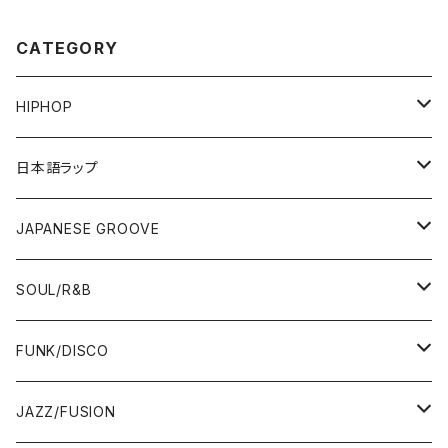
CATEGORY
HIPHOP
12"/7"
日本語ラップ
80'S OLD SCHOOL
LP
12"/7"
JAPANESE GROOVE
EARLY 90'S MIDDLE〜NEW SCHOOL
80'S OLD SCHOOL
80'S OLD SCHOOL〜EARLY 90'S
LP
LP
SOUL/R&B
MID〜LATE 90'S
EARLY 90'S MIDDLE〜NEW SCHOOL
MID〜LATE 90'S
80'S OLD SCHOOL〜EARLY 90'S
60'S/70'S
CD/TAPE
7"/12"
LP
FUNK/DISCO
00'S
MID〜LATE 90'S
00'S
MID〜LATE 90'S
80'S
CD-R/DEMO/SAMPLE
60'S/70'S
60'S/70'S
12"/7"
LP
JAZZ/FUSION