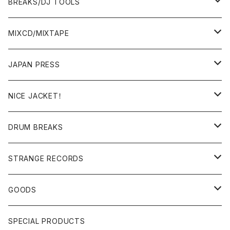
BREAKS/DJ TOOLS
BREAKS/MEGAMIX/CUT UP
MIXCD/MIXTAPE
RE-EDIT/DJ TOOLS
MIXCD
JAPAN PRESS
日本語ラップ
MIXTAPE
LP(+ OBI)
NICE JACKET！
JAPANESE DJ
7"/12"
DONUTS 45
DRUM BREAKS
US, OTHERS DJ
GIRLS
US/UK/OTHERS
STRANGE RECORDS
HIPHOP CLASSIC GALLERY
JAPANESE
DRUM DRUM DRUM/KARAOKE
GOODS
日本語ラップ CLASSIC GALLERY
パチソン/AUDIO CHECK/LIBRARY
BOOK
SPECIAL PRODUCTS