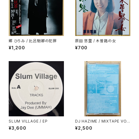
郷 ひろみ / 比呂魅卿の犯罪
原田 悠里 / 木曽路の女
¥1,200
¥700
SLUM VILLAGE / EP
DJ HAZIME / MIXTAPE VO
L.7
¥3,600
¥2,500