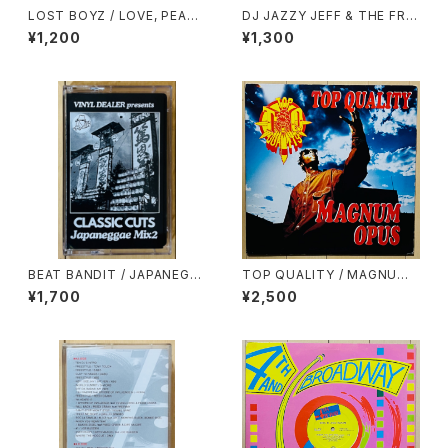
LOST BOYZ / LOVE, PEACE
DJ JAZZY JEFF & THE FRE
& NAPPINESS
SH PRINCE / THE GROOVE
¥1,200
¥1,300
(JAZZY'S GROOVE)
BEAT BANDIT / JAPANEGG
TOP QUALITY / MAGNUM
AE MIX 2(CLASSIC CUTS)
OPUS
¥1,700
¥2,500