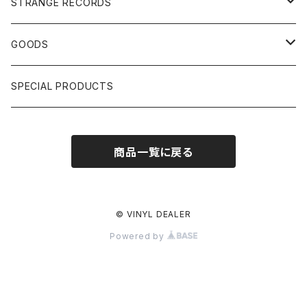
GIRLS
US/UK/OTHERS
STRANGE RECORDS
HIPHOP CLASSIC GALLERY
JAPANESE
DRUM DRUM DRUM/KARAOKE
GOODS
日本語ラップ CLASSIC GALLERY
パチソン/AUDIO CHECK/LIBRARY
BOOK
SPECIAL PRODUCTS
キッズ/プロレス/エロ
OTHERS
商品一覧に戻る
ETC...
© VINYL DEALER
Powered by