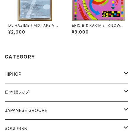
DJ HAZIME / MIXTAPE VOL.
ERIC B & RAKIM / I KNOW Y
10
OU GOT SOUL
¥2,600
¥3,000
CATEGORY
HIPHOP
12"/7"
日本語ラップ
80'S OLD SCHOOL
LP
12"/7"
JAPANESE GROOVE
EARLY 90'S MIDDLE〜NEW SCHOOL
80'S OLD SCHOOL
80'S OLD SCHOOL〜EARLY 90'S
LP
LP
SOUL/R&B