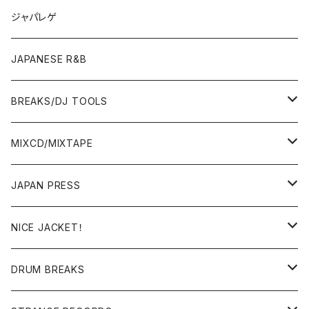
OTHERS
JAPANESE
ジャパレゲ
OTHERS
JAPANESE R&B
BREAKS/DJ TOOLS
BREAKS/MEGAMIX/CUT UP
MIXCD/MIXTAPE
RE-EDIT/DJ TOOLS
MIXCD
JAPAN PRESS
日本語ラップ
MIXTAPE
LP(+ OBI)
NICE JACKET！
JAPANESE DJ
7"/12"
DONUTS 45
DRUM BREAKS
US, OTHERS DJ