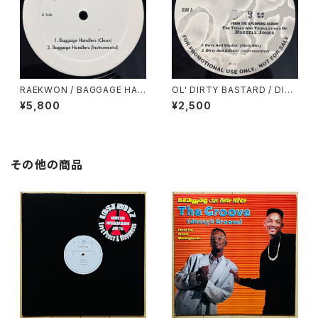
RAEKWON / BAGGAGE HAN
OL' DIRTY BASTARD / DIRT
DLERS
Y & STINKIN'
¥5,800
¥2,500
その他の商品