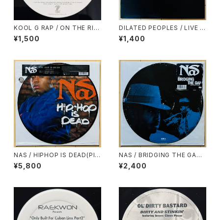
KOOL G RAP / ON THE RIS
DILATED PEOPLES / LIVE O
E AGAIN
N STAGE
¥1,500
¥1,400
NAS / HIPHOP IS DEAD(PIC
NAS / BRIDGING THE GAP
TURE DISC)
(PICTURE DISC)
¥5,800
¥2,400