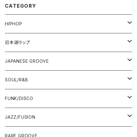
CATEGORY
HIPHOP
12"/7"
日本語ラップ
80'S OLD SCHOOL
LP
12"/7"
JAPANESE GROOVE
EARLY 90'S MIDDLE〜NEW SCHOOL
80'S OLD SCHOOL
80'S OLD SCHOOL〜EARLY 90'S
LP
LP
SOUL/R&B
MID〜LATE 90'S
EARLY 90'S MIDDLE〜NEW SCHOOL
MID〜LATE 90'S
80'S OLD SCHOOL〜EARLY 90'S
60'S/70'S
CD/TAPE
7"/12"
LP
FUNK/DISCO
00'S
MID〜LATE 90'S
00'S
MID〜LATE 90'S
80'S
CD-R/DEMO/SAMPLE
60'S/70'S
60'S/70'S
12"/7"
LP
JAZZ/FUSION
10'S〜
00'S
10'S〜
00'S
90'S
CD ALBUM
80'S
80'S
60'S/70'S
70'S
12"/7"
JAZZ
RARE GROOVE