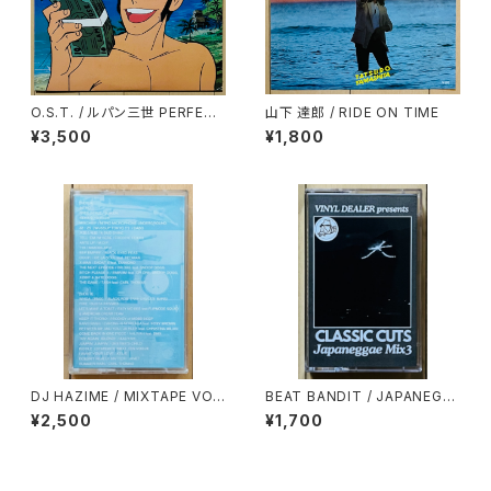
O.S.T. / ルパン三世 PERFECT
山下 達郎 / RIDE ON TIME
COLLECTION
¥3,500
¥1,800
DJ HAZIME / MIXTAPE VO
BEAT BANDIT / JAPANEGG
L.7
AE MIX 3(CLASSIC CUTS)
¥2,500
¥1,700