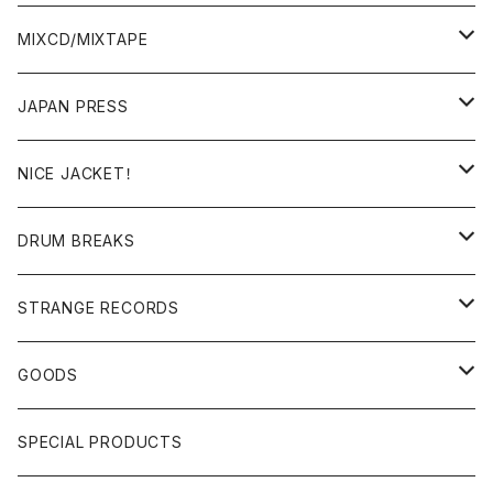
BREAKS/MEGAMIX/CUT UP
MIXCD/MIXTAPE
RE-EDIT/DJ TOOLS
MIXCD
JAPAN PRESS
日本語ラップ
MIXTAPE
LP(+ OBI)
NICE JACKET！
JAPANESE DJ
7"/12"
DONUTS 45
DRUM BREAKS
US, OTHERS DJ
GIRLS
US/UK/OTHERS
STRANGE RECORDS
HIPHOP CLASSIC GALLERY
JAPANESE
DRUM DRUM DRUM/KARAOKE
GOODS
日本語ラップ CLASSIC GALLERY
パチソン/AUDIO CHECK/LIBRARY
BOOK
SPECIAL PRODUCTS