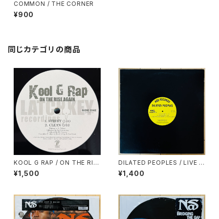
COMMON / THE CORNER
¥900
同じカテゴリの商品
KOOL G RAP / ON THE RIS
DILATED PEOPLES / LIVE O
E AGAIN
N STAGE
¥1,500
¥1,400