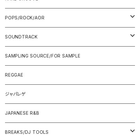
WEST COAST/SOUTH
10'S〜
10'S〜
00'S〜
SINGLE CD
90'S
90'S
80'S
80'S
70'S
FUSION
POPS/ROCK/AOR
JAPAN ONLY RELEASE/REMIX
WEST COAST/SOUTH
CITY POP
TAPE
00'S〜
00'S〜
90'S
90'S/00'S〜
80'S
POPS/S.S.W.
SOUNDTRACK
JAPAN ONLY RELEASE/REMIX
CITY POP
00'S〜
90'S/00'S〜
ROCK/AOR
LP
SAMPLING SOURCE/FOR SAMPLE
JAPANESE
7"/12"
REGGAE
OTHERS
JAPANESE
ジャパレゲ
OTHERS
JAPANESE R&B
BREAKS/DJ TOOLS