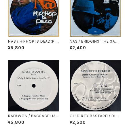
NAS / HIPHOP IS DEAD(PIC
NAS / BRIDGING THE GAP
TURE DISC)
(PICTURE DISC)
¥5,800
¥2,400
RAEKWON / BAGGAGE HAN
OL' DIRTY BASTARD / DIRT
DLERS
Y & STINKIN'
¥5,800
¥2,500