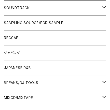
JAPAN ONLY RELEASE/REMIX
WEST COAST/SOUTH
CITY POP
TAPE
00'S〜
00'S〜
90'S
90'S/00'S〜
80'S
POPS/S.S.W.
SOUNDTRACK
JAPAN ONLY RELEASE/REMIX
CITY POP
00'S〜
90'S/00'S〜
ROCK/AOR
LP
SAMPLING SOURCE/FOR SAMPLE
JAPANESE
7"/12"
REGGAE
OTHERS
JAPANESE
ジャパレゲ
OTHERS
JAPANESE R&B
BREAKS/DJ TOOLS
BREAKS/MEGAMIX/CUT UP
MIXCD/MIXTAPE