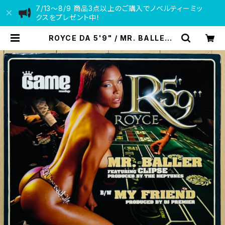
7/13〜8/9 商品3点以上のご購入でノベルティーミッ
クスをプレゼント中！
ROYCE DA 5'9" / MR. BALLER |
VINYL DEALER