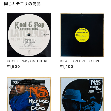
同じカテゴリの商品
KOOL G RAP / ON THE RIS
DILATED PEOPLES / LIVE O
E AGAIN
N STAGE
¥1,500
¥1,400