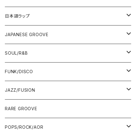
12"/7"
日本語ラップ
80'S OLD SCHOOL
LP
12"/7"
JAPANESE GROOVE
EARLY 90'S MIDDLE〜NEW SCHOOL
80'S OLD SCHOOL
80'S OLD SCHOOL〜EARLY 90'S
LP
LP
SOUL/R&B
MID〜LATE 90'S
EARLY 90'S MIDDLE〜NEW SCHOOL
MID〜LATE 90'S
80'S OLD SCHOOL〜EARLY 90'S
60'S/70'S
CD/TAPE
7"/12"
LP
FUNK/DISCO
00'S
MID〜LATE 90'S
00'S
MID〜LATE 90'S
80'S
CD-R/DEMO/SAMPLE
60'S/70'S
60'S/70'S
12"/7"
LP
JAZZ/FUSION
10'S〜
00'S
10'S〜
00'S
90'S
CD ALBUM
80'S
80'S
60'S/70'S
70'S
12"/7"
JAZZ
RARE GROOVE
WEST COAST/SOUTH
10'S〜
10'S〜
00'S〜
SINGLE CD
90'S
90'S
80'S
80'S
70'S
FUSION
POPS/ROCK/AOR