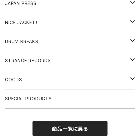
RE-EDIT/DJ TOOLS
MIXCD
JAPAN PRESS
日本語ラップ
MIXTAPE
LP(+ OBI)
NICE JACKET！
JAPANESE DJ
7"/12"
DONUTS 45
DRUM BREAKS
US, OTHERS DJ
GIRLS
US/UK/OTHERS
STRANGE RECORDS
HIPHOP CLASSIC GALLERY
JAPANESE
DRUM DRUM DRUM/KARAOKE
GOODS
日本語ラップ CLASSIC GALLERY
パチソン/AUDIO CHECK/LIBRARY
BOOK
SPECIAL PRODUCTS
キッズ/プロレス/エロ
OTHERS
商品一覧に戻る
ETC...