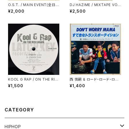
O.S.T. / MAIN EVENT(全日本
DJ HAZIME / MIXTAPE VO
プロレス・テーマ・ソング・コレク
L.7
¥2,000
¥2,500
ション)
KOOL G RAP / ON THE RIS
西 慎嗣 & ロード・ロード・ロー
E AGAIN
ディ・ミス・クローディ・グループ
¥1,500
¥1,400
/ DON'T WORRY MAMA
CATEGORY
HIPHOP