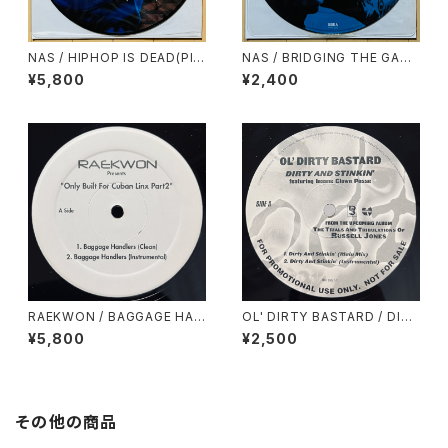
NAS / HIPHOP IS DEAD(PIC
NAS / BRIDGING THE GAP
TURE DISC)
(PICTURE DISC)
¥5,800
¥2,400
RAEKWON / BAGGAGE HAN
OL' DIRTY BASTARD / DIRT
DLERS
Y & STINKIN'
¥5,800
¥2,500
その他の商品