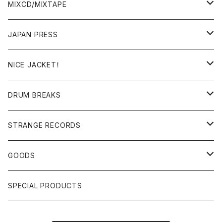
BREAKS/MEGAMIX/CUT UP
MIXCD/MIXTAPE
RE-EDIT/DJ TOOLS
MIXCD
JAPAN PRESS
日本語ラップ
MIXTAPE
LP(+ OBI)
NICE JACKET！
JAPANESE DJ
7"/12"
DONUTS 45
DRUM BREAKS
US, OTHERS DJ
GIRLS
US/UK/OTHERS
STRANGE RECORDS
HIPHOP CLASSIC GALLERY
JAPANESE
DRUM DRUM DRUM/KARAOKE
GOODS
日本語ラップ CLASSIC GALLERY
パチソン/AUDIO CHECK/LIBRARY
BOOK
SPECIAL PRODUCTS
キッズ/プロレス/エロ
OTHERS