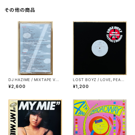
その他の商品
DJ HAZIME / MIXTAPE VOL.
LOST BOYZ / LOVE, PEACE
10
& NAPPINESS
¥2,600
¥1,200