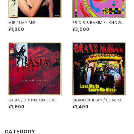
MIE / I MY MIE
ERIC B & RAKIM / I KNOW Y
OU GOT SOUL
¥1,200
¥3,000
BASIA / DRUNK ON LOVE
BRAND NUBIAN / LOVE ME
OR LEAVE ME ALONE
¥1,600
¥1,400
CATEGORY