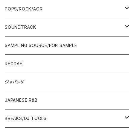
WEST COAST/SOUTH
10'S〜
10'S〜
00'S〜
SINGLE CD
90'S
90'S
80'S
80'S
70'S
FUSION
POPS/ROCK/AOR
JAPAN ONLY RELEASE/REMIX
WEST COAST/SOUTH
CITY POP
TAPE
00'S〜
00'S〜
90'S
90'S/00'S〜
80'S
POPS/S.S.W.
SOUNDTRACK
JAPAN ONLY RELEASE/REMIX
CITY POP
00'S〜
90'S/00'S〜
ROCK/AOR
LP
SAMPLING SOURCE/FOR SAMPLE
JAPANESE
7"/12"
REGGAE
OTHERS
JAPANESE
ジャパレゲ
OTHERS
JAPANESE R&B
BREAKS/DJ TOOLS