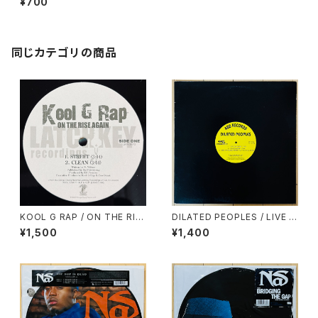
¥700
同じカテゴリの商品
KOOL G RAP / ON THE RIS
DILATED PEOPLES / LIVE O
E AGAIN
N STAGE
¥1,500
¥1,400