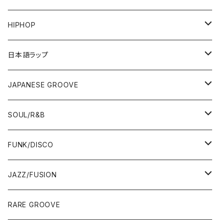
HIPHOP
12"/7"
日本語ラップ
80'S OLD SCHOOL
LP
12"/7"
JAPANESE GROOVE
EARLY 90'S MIDDLE〜NEW SCHOOL
80'S OLD SCHOOL
80'S OLD SCHOOL〜EARLY 90'S
LP
LP
SOUL/R&B
MID〜LATE 90'S
EARLY 90'S MIDDLE〜NEW SCHOOL
MID〜LATE 90'S
80'S OLD SCHOOL〜EARLY 90'S
60'S/70'S
CD/TAPE
7"/12"
LP
FUNK/DISCO
00'S
MID〜LATE 90'S
00'S
MID〜LATE 90'S
80'S
CD-R/DEMO/SAMPLE
60'S/70'S
60'S/70'S
12"/7"
LP
JAZZ/FUSION
10'S〜
00'S
10'S〜
00'S
90'S
CD ALBUM
80'S
80'S
60'S/70'S
70'S
12"/7"
JAZZ
RARE GROOVE