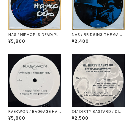
NAS / HIPHOP IS DEAD(PIC
NAS / BRIDGING THE GAP
TURE DISC)
(PICTURE DISC)
¥5,800
¥2,400
RAEKWON / BAGGAGE HAN
OL' DIRTY BASTARD / DIRT
DLERS
Y & STINKIN'
¥5,800
¥2,500