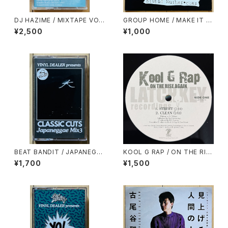
DJ HAZIME / MIXTAPE VO
GROUP HOME / MAKE IT IN
L.7
LIFE
¥2,500
¥1,000
BEAT BANDIT / JAPANEGG
KOOL G RAP / ON THE RIS
AE MIX 3(CLASSIC CUTS)
E AGAIN
¥1,700
¥1,500