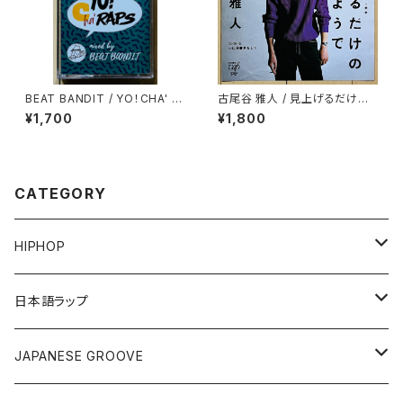
BEAT BANDIT / YO！CHA' R
古尾谷 雅人 / 見上げるだけの
APS
人間のようで
¥1,700
¥1,800
CATEGORY
HIPHOP
12"/7"
日本語ラップ
80'S OLD SCHOOL
LP
12"/7"
JAPANESE GROOVE