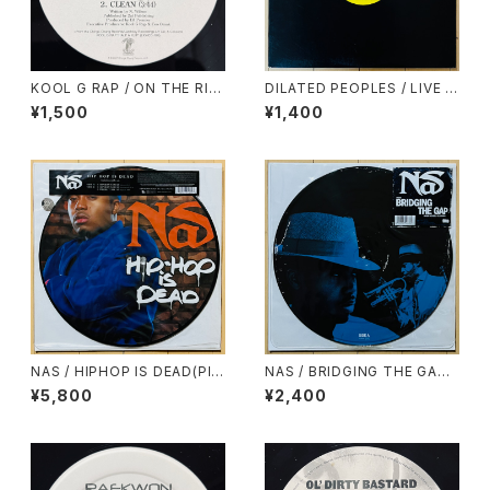
KOOL G RAP / ON THE RIS
DILATED PEOPLES / LIVE O
E AGAIN
N STAGE
¥1,500
¥1,400
NAS / HIPHOP IS DEAD(PIC
NAS / BRIDGING THE GAP
TURE DISC)
(PICTURE DISC)
¥5,800
¥2,400