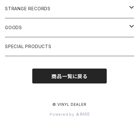
US, OTHERS DJ
GIRLS
US/UK/OTHERS
STRANGE RECORDS
HIPHOP CLASSIC GALLERY
JAPANESE
DRUM DRUM DRUM/KARAOKE
GOODS
日本語ラップ CLASSIC GALLERY
パチソン/AUDIO CHECK/LIBRARY
BOOK
SPECIAL PRODUCTS
キッズ/プロレス/エロ
OTHERS
商品一覧に戻る
ETC...
© VINYL DEALER
Powered by