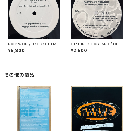
RAEKWON / BAGGAGE HAN
OL' DIRTY BASTARD / DIRT
DLERS
Y & STINKIN'
¥5,800
¥2,500
その他の商品