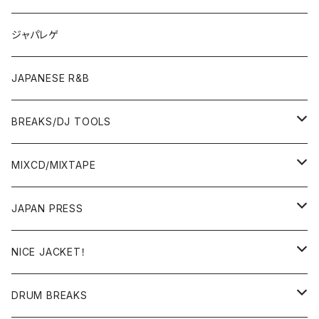
OTHERS
JAPANESE
ジャパレゲ
OTHERS
JAPANESE R&B
BREAKS/DJ TOOLS
BREAKS/MEGAMIX/CUT UP
MIXCD/MIXTAPE
RE-EDIT/DJ TOOLS
MIXCD
JAPAN PRESS
日本語ラップ
MIXTAPE
LP(+ OBI)
NICE JACKET！
JAPANESE DJ
7"/12"
DONUTS 45
DRUM BREAKS