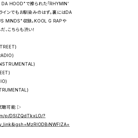
N DA HOOD"で擦られた「RHYMIN'
IFE」のラインでもお馴染みのはず。裏にはDA
US MINDS"収録。KOOL G RAPや
んだ、こちらも渋い！
STREET)
RADIO)
(INSTRUMENTAL)
EET)
IO)
STRUMENTAL)
試聴可能 ▷
com/p/DSlZQdTkxLO/?
y_link&igsh=MzRlODBiNWFlZA=