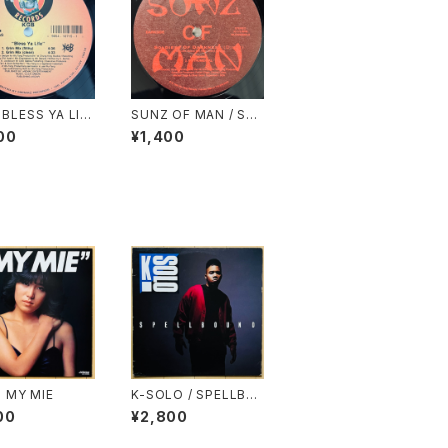
 BLESS YA LIF
SUNZ OF MAN / SO
LDIERS OF DARKNE
00
¥1,400
SS
 I MY MIE
K-SOLO / SPELLBO
UND
00
¥2,800