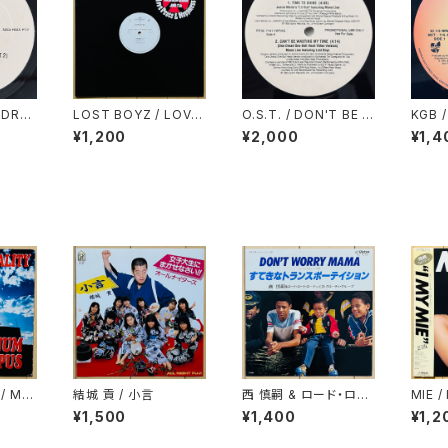
 DREA
LOST BOYZ / LOVE,
O.S.T. / DON'T BE A
KGB /
2)
PEACE & NAPPINES
MENACE SAMPLER
E
¥1,200
¥2,000
¥1,4
S
/ MA
結城 貢 / 小言
西 慎嗣 & ロード・ロー
MIE /
ド・ローディ・ミス・クロ
¥1,500
¥1,400
¥1,2
ーディ・グループ / DO
N'T WORRY MAMA