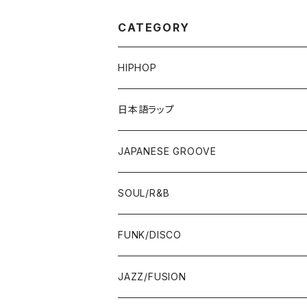
CATEGORY
HIPHOP
12"/7"
日本語ラップ
80'S OLD SCHOOL
LP
12"/7"
JAPANESE GROOVE
EARLY 90'S MIDDLE〜NEW SCHOOL
80'S OLD SCHOOL
80'S OLD SCHOOL〜EARLY 90'S
LP
LP
SOUL/R&B
MID〜LATE 90'S
EARLY 90'S MIDDLE〜NEW SCHOOL
MID〜LATE 90'S
80'S OLD SCHOOL〜EARLY 90'S
60'S/70'S
CD/TAPE
7"/12"
LP
FUNK/DISCO
00'S
MID〜LATE 90'S
00'S
MID〜LATE 90'S
80'S
CD-R/DEMO/SAMPLE
60'S/70'S
60'S/70'S
12"/7"
LP
JAZZ/FUSION
10'S〜