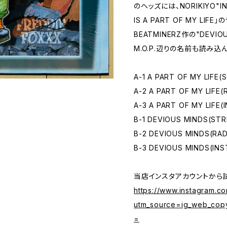
のヘッズには、NORIKIYO"I
IS A PART OF MY L
BEATMINERZ作の"DEVIO
M.O.P.辺りの名前も読み込
A-1 A PART OF MY LIFE(
A-2 A PART OF MY LIFE(
A-3 A PART OF MY LIFE
B-1 DEVIOUS MINDS(STR
B-2 DEVIOUS MINDS(RAD
B-3 DEVIOUS MINDS(IN
当店インスタアカウントから
https://www.instagram.
utm_source=ig_web_cop
=