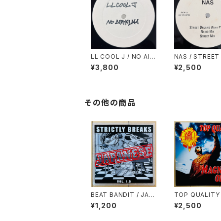
LL COOL J / NO AIR
NAS / STREET
PLAY
MS(REMIX PT.
¥3,800
¥2,500
その他の商品
BEAT BANDIT / JAP
TOP QUALITY 
ANESE STRICTLY B
GNUM OPUS
¥1,200
¥2,500
REAKS & BEATS VO
L.1.5(特典CD-R付)