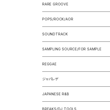
00'S
10'S〜
00'S
90'S
CD ALBUM
80'S
80'S
60'S/70'S
70'S
12"/7"
JAZZ
RARE GROOVE
WEST COAST/SOUTH
10'S〜
10'S〜
00'S〜
SINGLE CD
90'S
90'S
80'S
80'S
70'S
FUSION
POPS/ROCK/AOR
JAPAN ONLY RELEASE/REMIX
WEST COAST/SOUTH
CITY POP
TAPE
00'S〜
00'S〜
90'S
90'S/00'S〜
80'S
POPS/S.S.W.
SOUNDTRACK
JAPAN ONLY RELEASE/REMIX
CITY POP
00'S〜
90'S/00'S〜
ROCK/AOR
LP
SAMPLING SOURCE/FOR SAMPLE
JAPANESE
7"/12"
REGGAE
OTHERS
JAPANESE
ジャパレゲ
OTHERS
JAPANESE R&B
BREAKS/DJ TOOLS