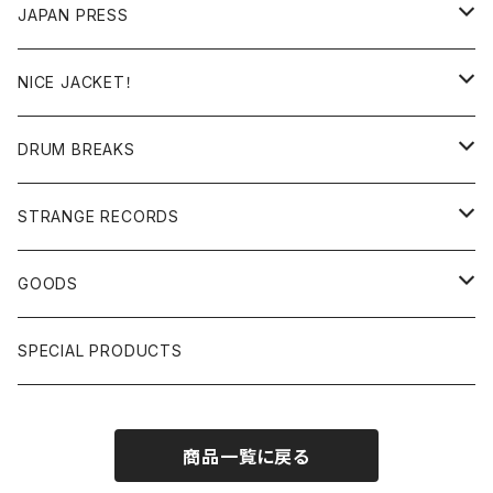
RE-EDIT/DJ TOOLS
MIXCD
JAPAN PRESS
日本語ラップ
MIXTAPE
LP(+ OBI)
NICE JACKET！
JAPANESE DJ
7"/12"
DONUTS 45
DRUM BREAKS
US, OTHERS DJ
GIRLS
US/UK/OTHERS
STRANGE RECORDS
HIPHOP CLASSIC GALLERY
JAPANESE
DRUM DRUM DRUM/KARAOKE
GOODS
日本語ラップ CLASSIC GALLERY
パチソン/AUDIO CHECK/LIBRARY
BOOK
SPECIAL PRODUCTS
キッズ/プロレス/エロ
OTHERS
商品一覧に戻る
ETC...