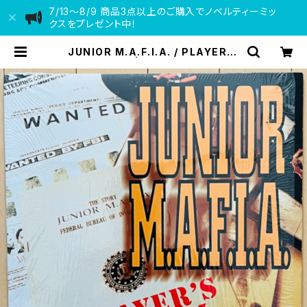
7/13〜8/9 商品3点以上のご購入でノベルティーミッ
クスをプレゼント中！
JUNIOR M.A.F.I.A. / PLAYER'S
ANTHEM | VINYL DEALER