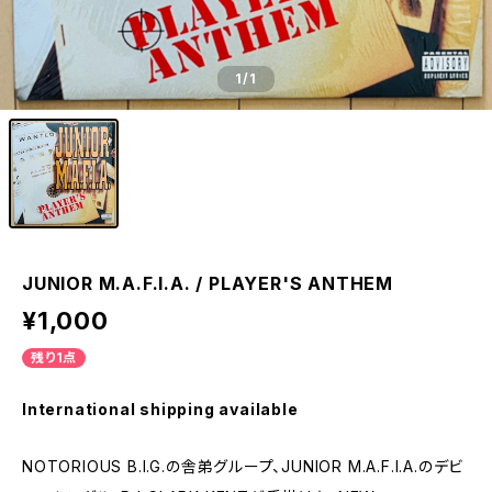
1
/1
JUNIOR M.A.F.I.A. / PLAYER'S ANTHEM
¥1,000
残り1点
International shipping available
NOTORIOUS B.I.G.の舎弟グループ、JUNIOR M.A.F.I.A.のデビ