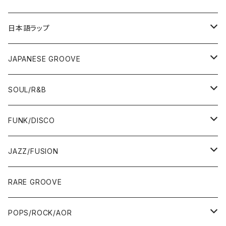
12"/7"
日本語ラップ
80'S OLD SCHOOL
LP
12"/7"
JAPANESE GROOVE
EARLY 90'S MIDDLE〜NEW SCHOOL
80'S OLD SCHOOL
80'S OLD SCHOOL〜EARLY 90'S
LP
LP
SOUL/R&B
MID〜LATE 90'S
EARLY 90'S MIDDLE〜NEW SCHOOL
MID〜LATE 90'S
80'S OLD SCHOOL〜EARLY 90'S
60'S/70'S
CD/TAPE
7"/12"
LP
FUNK/DISCO
00'S
MID〜LATE 90'S
00'S
MID〜LATE 90'S
80'S
CD-R/DEMO/SAMPLE
60'S/70'S
60'S/70'S
12"/7"
LP
JAZZ/FUSION
10'S〜
00'S
10'S〜
00'S
90'S
CD ALBUM
80'S
80'S
60'S/70'S
70'S
12"/7"
JAZZ
RARE GROOVE
WEST COAST/SOUTH
10'S〜
10'S〜
00'S〜
SINGLE CD
90'S
90'S
80'S
80'S
70'S
FUSION
POPS/ROCK/AOR