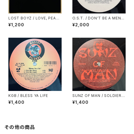
LOST BOYZ / LOVE, PEACE
O.S.T. / DON'T BE A MENA
& NAPPINESS
CE SAMPLER
¥1,200
¥2,000
KGB / BLESS YA LIFE
SUNZ OF MAN / SOLDIERS
OF DARKNESS
¥1,400
¥1,400
その他の商品