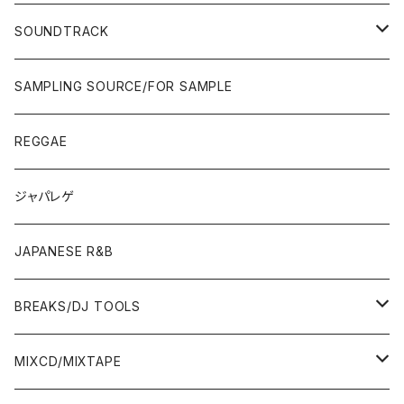
JAPAN ONLY RELEASE/REMIX
WEST COAST/SOUTH
CITY POP
TAPE
00'S〜
00'S〜
90'S
90'S/00'S〜
80'S
POPS/S.S.W.
SOUNDTRACK
JAPAN ONLY RELEASE/REMIX
CITY POP
00'S〜
90'S/00'S〜
ROCK/AOR
LP
SAMPLING SOURCE/FOR SAMPLE
JAPANESE
7"/12"
REGGAE
OTHERS
JAPANESE
ジャパレゲ
OTHERS
JAPANESE R&B
BREAKS/DJ TOOLS
BREAKS/MEGAMIX/CUT UP
MIXCD/MIXTAPE