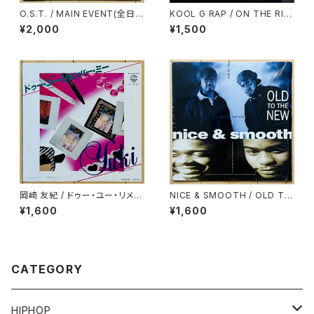
O.S.T. / MAIN EVENT(全日本
KOOL G RAP / ON THE RIS
プロレス・テーマ・ソング・コレク
E AGAIN
¥2,000
¥1,500
ション)
岡崎 友紀 / ドゥー・ユー・リメン
NICE & SMOOTH / OLD TO
バー・ミー
THE NEW
¥1,600
¥1,600
CATEGORY
HIPHOP