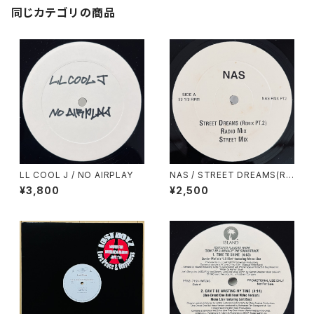
同じカテゴリの商品
LL COOL J / NO AIRPLAY
NAS / STREET DREAMS(RE
MIX PT.2)
¥3,800
¥2,500