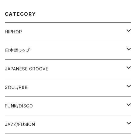
CATEGORY
HIPHOP
12"/7"
日本語ラップ
80'S OLD SCHOOL
LP
12"/7"
JAPANESE GROOVE
EARLY 90'S MIDDLE〜NEW SCHOOL
80'S OLD SCHOOL
80'S OLD SCHOOL〜EARLY 90'S
LP
LP
SOUL/R&B
MID〜LATE 90'S
EARLY 90'S MIDDLE〜NEW SCHOOL
MID〜LATE 90'S
80'S OLD SCHOOL〜EARLY 90'S
60'S/70'S
CD/TAPE
7"/12"
LP
FUNK/DISCO
00'S
MID〜LATE 90'S
00'S
MID〜LATE 90'S
80'S
CD-R/DEMO/SAMPLE
60'S/70'S
60'S/70'S
12"/7"
LP
JAZZ/FUSION