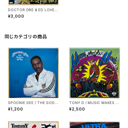
DOCTOR DRE & ED LOVER
/ BACK UP OFF ME！(LP)
¥3,000
同じカテゴリの商品
SPOONIE GEE / THE GODF
TONY D / MUSIC MAKES Y
ATHER OF RAP
OU MOVE
¥1,200
¥2,500