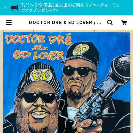
7/13〜8/9 商品3点以上のご購入でノベルティーミッ
クスをプレゼント中！
DOCTOR DRE & ED LOVER / BA
CK UP OFF ME！(LP) | VINYL DE
ALER