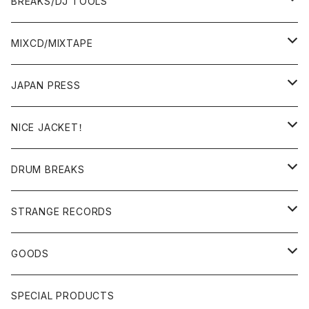
BREAKS/DJ TOOLS
BREAKS/MEGAMIX/CUT UP
MIXCD/MIXTAPE
RE-EDIT/DJ TOOLS
MIXCD
JAPAN PRESS
日本語ラップ
MIXTAPE
LP(+ OBI)
NICE JACKET！
JAPANESE DJ
7"/12"
DONUTS 45
DRUM BREAKS
US, OTHERS DJ
GIRLS
US/UK/OTHERS
STRANGE RECORDS
HIPHOP CLASSIC GALLERY
JAPANESE
DRUM DRUM DRUM/KARAOKE
GOODS
日本語ラップ CLASSIC GALLERY
パチソン/AUDIO CHECK/LIBRARY
BOOK
SPECIAL PRODUCTS