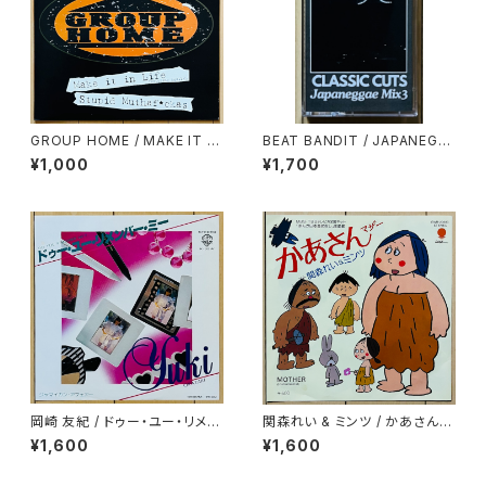
GROUP HOME / MAKE IT IN
BEAT BANDIT / JAPANEGG
LIFE
AE MIX 3(CLASSIC CUTS)
¥1,000
¥1,700
岡崎 友紀 / ドゥー・ユー・リメン
関森れい & ミンツ / かあさん
バー・ミー
(マザー)
¥1,600
¥1,600