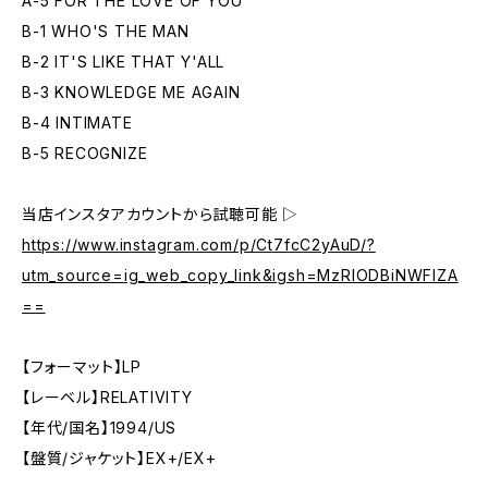
A-5 FOR THE LOVE OF YOU
B-1 WHO'S THE MAN
B-2 IT'S LIKE THAT Y'ALL
B-3 KNOWLEDGE ME AGAIN
B-4 INTIMATE
B-5 RECOGNIZE
当店インスタアカウントから試聴可能 ▷
https://www.instagram.com/p/Ct7fcC2yAuD/?
utm_source=ig_web_copy_link&igsh=MzRlODBiNWFlZA
==
【フォーマット】LP
【レーベル】RELATIVITY
【年代/国名】1994/US
【盤質/ジャケット】EX+/EX+