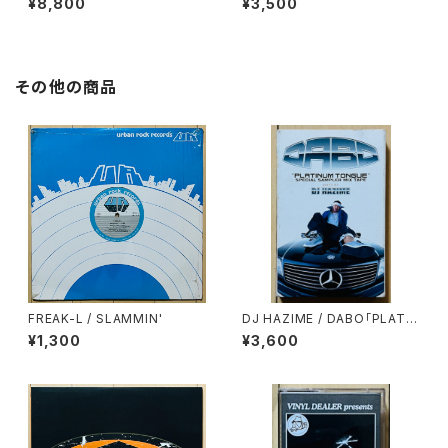
¥8,800
¥3,500
HELL
その他の商品
FREAK-L / SLAMMIN'
DJ HAZIME / DABO「PLATIN
UM TONGUE」SPECIAL SA
¥1,300
¥3,600
MPLER MIXTAPE