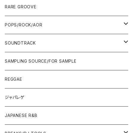
10'S〜
00'S
10'S〜
00'S
90'S
CD ALBUM
80'S
80'S
60'S/70'S
70'S
12"/7"
JAZZ
RARE GROOVE
WEST COAST/SOUTH
10'S〜
10'S〜
00'S〜
SINGLE CD
90'S
90'S
80'S
80'S
70'S
FUSION
POPS/ROCK/AOR
JAPAN ONLY RELEASE/REMIX
WEST COAST/SOUTH
CITY POP
TAPE
00'S〜
00'S〜
90'S
90'S/00'S〜
80'S
POPS/S.S.W.
SOUNDTRACK
JAPAN ONLY RELEASE/REMIX
CITY POP
00'S〜
90'S/00'S〜
ROCK/AOR
LP
SAMPLING SOURCE/FOR SAMPLE
JAPANESE
7"/12"
REGGAE
OTHERS
JAPANESE
ジャパレゲ
OTHERS
JAPANESE R&B