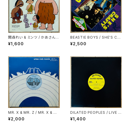
関森れい & ミンツ / かあさん
BEASTIE BOYS / SHE'S CR
(マザー)
AFTY
¥1,600
¥2,500
MR. X & MR. Z / MR. X & M
DILATED PEOPLES / LIVE O
R. Z DRINK OLD GOLD
N STAGE
¥2,000
¥1,400