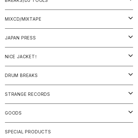
BREAKS/DJ TOOLS
BREAKS/MEGAMIX/CUT UP
MIXCD/MIXTAPE
RE-EDIT/DJ TOOLS
MIXCD
JAPAN PRESS
日本語ラップ
MIXTAPE
LP(+ OBI)
NICE JACKET！
JAPANESE DJ
7"/12"
DONUTS 45
DRUM BREAKS
US, OTHERS DJ
GIRLS
US/UK/OTHERS
STRANGE RECORDS
HIPHOP CLASSIC GALLERY
JAPANESE
DRUM DRUM DRUM/KARAOKE
GOODS
日本語ラップ CLASSIC GALLERY
パチソン/AUDIO CHECK/LIBRARY
BOOK
SPECIAL PRODUCTS