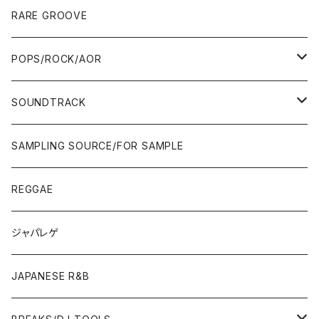
10'S〜
00'S
10'S〜
00'S
90'S
CD ALBUM
80'S
80'S
60'S/70'S
70'S
12"/7"
JAZZ
RARE GROOVE
WEST COAST/SOUTH
10'S〜
10'S〜
00'S〜
SINGLE CD
90'S
90'S
80'S
80'S
70'S
FUSION
POPS/ROCK/AOR
JAPAN ONLY RELEASE/REMIX
WEST COAST/SOUTH
CITY POP
TAPE
00'S〜
00'S〜
90'S
90'S/00'S〜
80'S
POPS/S.S.W.
SOUNDTRACK
JAPAN ONLY RELEASE/REMIX
CITY POP
00'S〜
90'S/00'S〜
ROCK/AOR
LP
SAMPLING SOURCE/FOR SAMPLE
JAPANESE
7"/12"
REGGAE
OTHERS
JAPANESE
ジャパレゲ
OTHERS
JAPANESE R&B