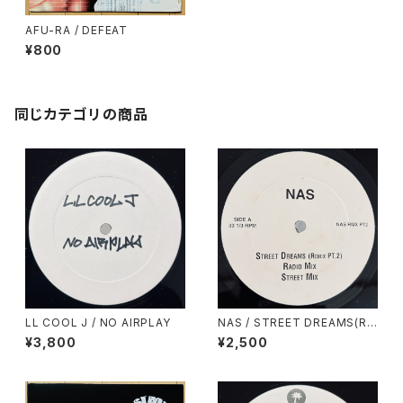
AFU-RA / DEFEAT
¥800
同じカテゴリの商品
LL COOL J / NO AIRPLAY
NAS / STREET DREAMS(RE
MIX PT.2)
¥3,800
¥2,500