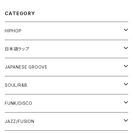
CATEGORY
HIPHOP
12"/7"
日本語ラップ
80'S OLD SCHOOL
LP
12"/7"
JAPANESE GROOVE
EARLY 90'S MIDDLE〜NEW SCHOOL
80'S OLD SCHOOL
80'S OLD SCHOOL〜EARLY 90'S
LP
LP
SOUL/R&B
MID〜LATE 90'S
EARLY 90'S MIDDLE〜NEW SCHOOL
MID〜LATE 90'S
80'S OLD SCHOOL〜EARLY 90'S
60'S/70'S
CD/TAPE
7"/12"
LP
FUNK/DISCO
00'S
MID〜LATE 90'S
00'S
MID〜LATE 90'S
80'S
CD-R/DEMO/SAMPLE
60'S/70'S
60'S/70'S
12"/7"
LP
JAZZ/FUSION