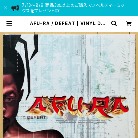
7/13〜8/9 商品3点以上のご購入でノベルティーミッ
クスをプレゼント中！
AFU-RA / DEFEAT | VINYL DEA
LER