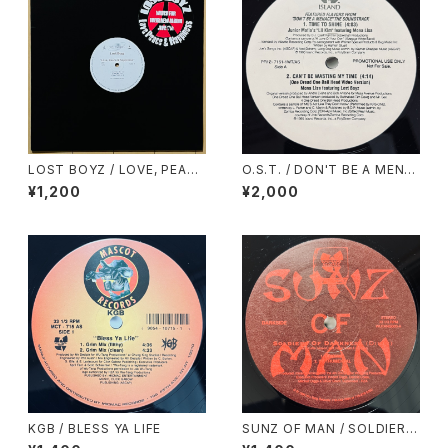
LOST BOYZ / LOVE, PEACE
O.S.T. / DON'T BE A MENA
& NAPPINESS
CE SAMPLER
¥1,200
¥2,000
KGB / BLESS YA LIFE
SUNZ OF MAN / SOLDIERS
OF DARKNESS