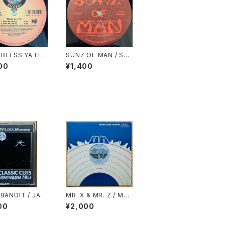
 BLESS YA LIF
SUNZ OF MAN / SO
LDIERS OF DARKNE
00
¥1,400
SS
BANDIT / JAP
MR. X & MR. Z / MR.
GAE MIX 3(CL
X & MR. Z DRINK OL
00
¥2,000
C CUTS)
D GOLD