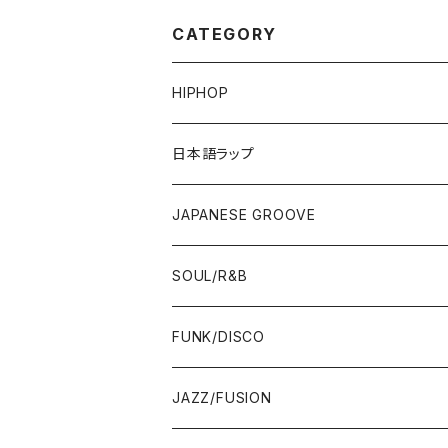
CATEGORY
HIPHOP
12"/7"
日本語ラップ
80'S OLD SCHOOL
LP
12"/7"
JAPANESE GROOVE
EARLY 90'S MIDDLE〜NEW SCHOOL
80'S OLD SCHOOL
80'S OLD SCHOOL〜EARLY 90'S
LP
LP
SOUL/R&B
MID〜LATE 90'S
EARLY 90'S MIDDLE〜NEW SCHOOL
MID〜LATE 90'S
80'S OLD SCHOOL〜EARLY 90'S
60'S/70'S
CD/TAPE
7"/12"
LP
FUNK/DISCO
00'S
MID〜LATE 90'S
00'S
MID〜LATE 90'S
80'S
CD-R/DEMO/SAMPLE
60'S/70'S
60'S/70'S
12"/7"
LP
JAZZ/FUSION
10'S〜
00'S
10'S〜
00'S
90'S