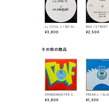
LL COOL J / NO AIR
NAS / STREET
PLAY
MS(REMIX PT.
¥3,800
¥2,500
その他の商品
GRANDMASTER CA
FREAK-L / SL
Z / TO ALL THE PAR
N'
¥3,800
¥1,300
TY PEOPLE