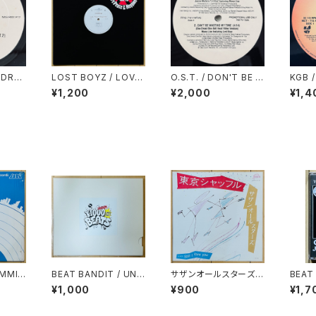
 DREA
LOST BOYZ / LOVE,
O.S.T. / DON'T BE A
KGB /
2)
PEACE & NAPPINES
MENACE SAMPLER
E
¥1,200
¥2,000
¥1,4
S
AMMI
BEAT BANDIT / UND
サザンオールスターズ /
BEAT 
ER 1000YEN BEATS
東京シャッフル
ANEG
¥1,000
¥900
¥1,7
(60 MINUTES OF C
ASSI
HEAPNESS)(MIXCD-