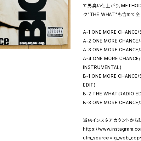
て男臭い仕上がり。METHOD
ク"THE WHAT"も含めて全曲クラ
A-1 ONE MORE CHANCE/S
A-2 ONE MORE CHANCE/
A-3 ONE MORE CHANCE/S
A-4 ONE MORE CHANCE/
INSTRUMENTAL)
B-1 ONE MORE CHANCE/
EDIT)
B-2 THE WHAT(RADIO ED
B-3 ONE MORE CHANCE/
当店インスタアカウントから
https://www.instagram.c
utm_source=ig_web_cop