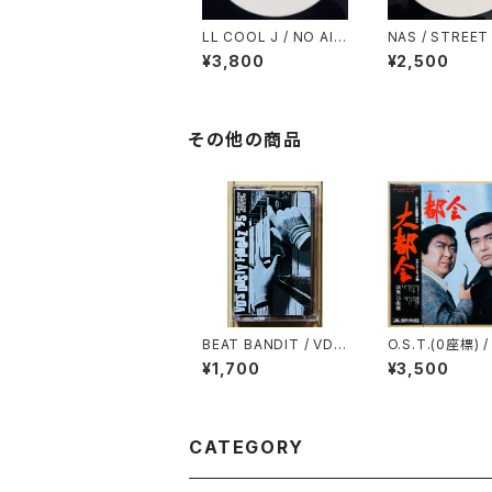
LL COOL J / NO AIR
NAS / STREET
PLAY
MS(REMIX PT.
¥3,800
¥2,500
その他の商品
BEAT BANDIT / VD'S
O.S.T.(0座標) 
DUSTY FINGAZ '95
会
¥1,700
¥3,500
CATEGORY