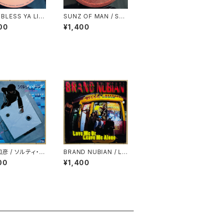
 BLESS YA LIF
SUNZ OF MAN / SO
LDIERS OF DARKNE
00
¥1,400
SS
彦 / ソルティ・ド
BRAND NUBIAN / LO
ALTY DOG)
VE ME OR LEAVE ME
00
¥1,400
ALONE