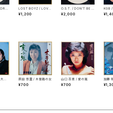
 DREA
LOST BOYZ / LOVE,
O.S.T. / DON'T BE A
KGB /
2)
PEACE & NAPPINES
MENACE SAMPLER
E
¥1,200
¥2,000
¥1,4
S
/ 大都
原田 悠里 / 木曽路の女
山口 百恵 / 愛の嵐
加藤 和
ッグ(S
¥700
¥700
¥1,3