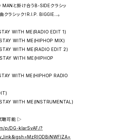
 MANと掛け合うB-SIDEクラシッ
シック！R.I.P. BIGGIE...。
TAY WITH ME(RADIO EDIT 1)
STAY WITH ME(HIPHOP MIX)
TAY WITH ME(RADIO EDIT 2)
STAY WITH ME(HIPHOP
STAY WITH ME(HIPHOP RADIO
IT)
STAY WITH ME(INSTRUMENTAL)
試聴可能 ▷
om/p/DG-klarSvAF/?
y_link&igsh=MzRlODBiNWFlZA=