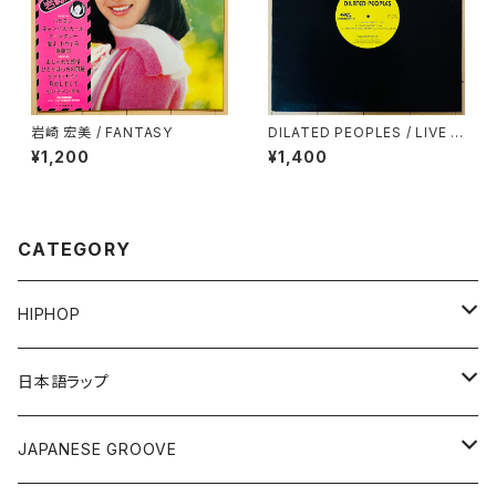
岩崎 宏美 / FANTASY
DILATED PEOPLES / LIVE O
N STAGE
¥1,200
¥1,400
CATEGORY
HIPHOP
12"/7"
日本語ラップ
80'S OLD SCHOOL
LP
12"/7"
JAPANESE GROOVE