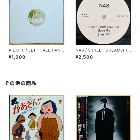
A.D.O.R. / LET IT ALL HANG
NAS / STREET DREAMS(RE
OUT(RAE & CHRISTIAN RE
MIX PT.2)
¥1,000
¥2,500
MIX)
その他の商品