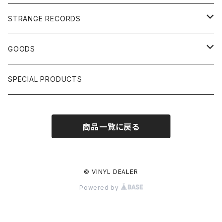
US, OTHERS DJ
GIRLS
US/UK/OTHERS
STRANGE RECORDS
HIPHOP CLASSIC GALLERY
JAPANESE
DRUM DRUM DRUM/KARAOKE
GOODS
日本語ラップ CLASSIC GALLERY
パチソン/AUDIO CHECK/LIBRARY
BOOK
SPECIAL PRODUCTS
キッズ/プロレス/エロ
OTHERS
商品一覧に戻る
ETC...
© VINYL DEALER
Powered by