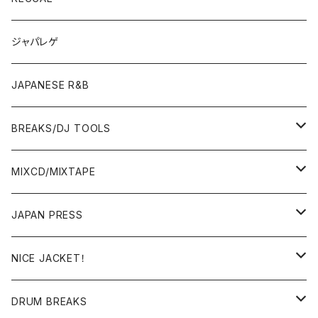
OTHERS
JAPANESE
ジャパレゲ
OTHERS
JAPANESE R&B
BREAKS/DJ TOOLS
BREAKS/MEGAMIX/CUT UP
MIXCD/MIXTAPE
RE-EDIT/DJ TOOLS
MIXCD
JAPAN PRESS
日本語ラップ
MIXTAPE
LP(+ OBI)
NICE JACKET！
JAPANESE DJ
7"/12"
DONUTS 45
DRUM BREAKS