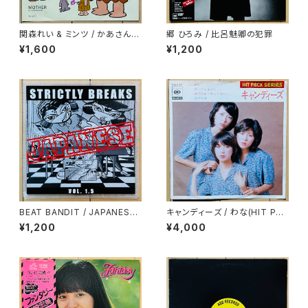
関森れい & ミンツ / かあさん
郷 ひろみ / 比呂魅卿の犯罪
(マザー)
¥1,600
¥1,200
BEAT BANDIT / JAPANESE
キャンディーズ / わな(HIT PAC
STRICTLY BREAKS & BEAT
K SERIES)
¥1,200
¥4,000
S VOL.1.5(特典CD-R付)