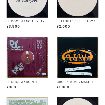
LL COOL J / NO AIRPLAY
BEATNUTS / R U READY 2
¥3,800
¥2,000
LL COOL J / DOIN IT
GROUP HOME / MAKE IT IN
LIFE
¥900
¥1,000