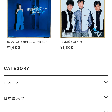
梓 みちよ / 銀河系まで飛んでい
少年隊 / 君だけに
け！
¥1,600
¥1,300
CATEGORY
HIPHOP
12"/7"
日本語ラップ