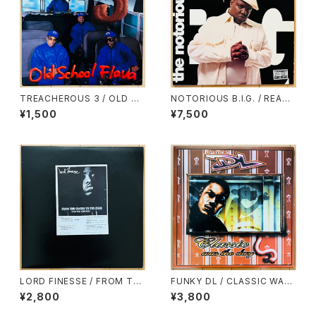
TREACHEROUS 3 / OLD SC
NOTORIOUS B.I.G. / READY
HOOL FLAVA
TO DIE(2LP)
¥1,500
¥7,500
LORD FINESSE / FROM TH
FUNKY DL / CLASSIC WAS
E CRATES TO THE FILES
THE DAY
¥2,800
¥3,800