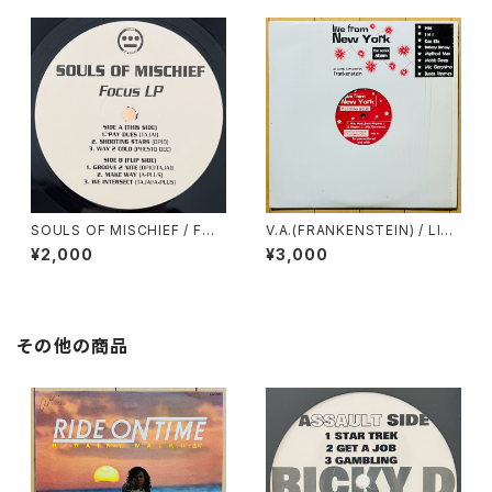
SOULS OF MISCHIEF / FOC
V.A.(FRANKENSTEIN) / LIVE
US LP
FROM NEW YORK
¥2,000
¥3,000
その他の商品