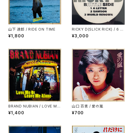
山下 達郎 / RIDE ON TIME
RICKY D(SLICK RICK) / 6 T
RACKS EP
¥1,800
¥3,000
BRAND NUBIAN / LOVE ME
山口 百恵 / 愛の嵐
OR LEAVE ME ALONE
¥1,400
¥700