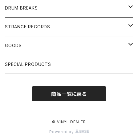
JAPANESE DJ
7"/12"
DONUTS 45
DRUM BREAKS
US, OTHERS DJ
GIRLS
US/UK/OTHERS
STRANGE RECORDS
HIPHOP CLASSIC GALLERY
JAPANESE
DRUM DRUM DRUM/KARAOKE
GOODS
日本語ラップ CLASSIC GALLERY
パチソン/AUDIO CHECK/LIBRARY
BOOK
SPECIAL PRODUCTS
キッズ/プロレス/エロ
OTHERS
商品一覧に戻る
ETC...
© VINYL DEALER
Powered by