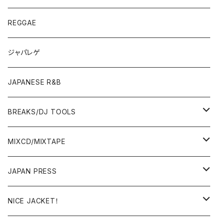
JAPANESE
7"/12"
REGGAE
OTHERS
JAPANESE
ジャパレゲ
OTHERS
JAPANESE R&B
BREAKS/DJ TOOLS
BREAKS/MEGAMIX/CUT UP
MIXCD/MIXTAPE
RE-EDIT/DJ TOOLS
MIXCD
JAPAN PRESS
日本語ラップ
MIXTAPE
LP(+ OBI)
NICE JACKET！