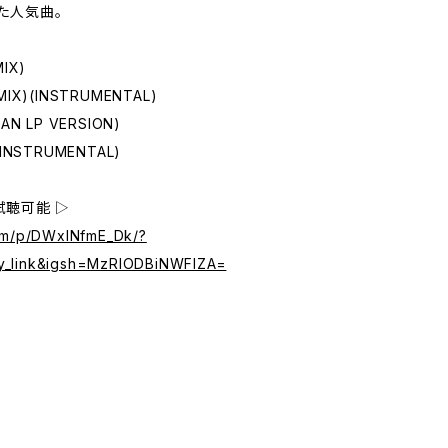
た人気曲。
IX)
MIX)(INSTRUMENTAL)
AN LP VERSION)
 INSTRUMENTAL)
試聴可能 ▷
com/p/DWxINfmE_Dk/?
y_link&igsh=MzRlODBiNWFlZA=