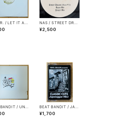
.R. / LET IT AL
NAS / STREET DREA
NG OUT(RAE &
MS(REMIX PT.2)
00
¥2,500
STIAN REMIX)
 BANDIT / UND
BEAT BANDIT / JAP
000YEN BEATS
ANEGGAE MIX 2(CL
00
¥1,700
MINUTES OF C
ASSIC CUTS)
NESS)(MIXCD-