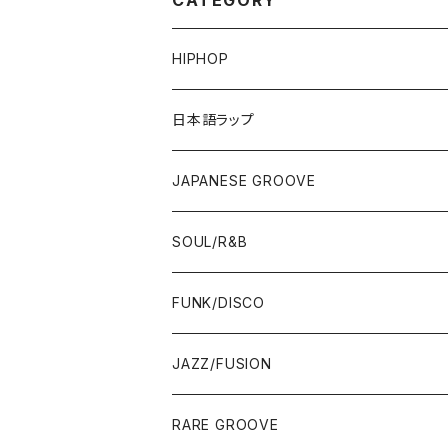
CATEGORY
HIPHOP
12"/7"
日本語ラップ
80'S OLD SCHOOL
LP
12"/7"
JAPANESE GROOVE
EARLY 90'S MIDDLE〜NEW SCHOOL
80'S OLD SCHOOL
80'S OLD SCHOOL〜EARLY 90'S
LP
LP
SOUL/R&B
MID〜LATE 90'S
EARLY 90'S MIDDLE〜NEW SCHOOL
MID〜LATE 90'S
80'S OLD SCHOOL〜EARLY 90'S
60'S/70'S
CD/TAPE
7"/12"
LP
FUNK/DISCO
00'S
MID〜LATE 90'S
00'S
MID〜LATE 90'S
80'S
CD-R/DEMO/SAMPLE
60'S/70'S
60'S/70'S
12"/7"
LP
JAZZ/FUSION
10'S〜
00'S
10'S〜
00'S
90'S
CD ALBUM
80'S
80'S
60'S/70'S
70'S
12"/7"
JAZZ
RARE GROOVE