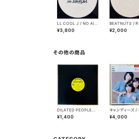
LL COOL J / NO AIR
BEATNUTS / R
PLAY
ADY 2
¥3,800
¥2,000
その他の商品
DILATED PEOPLES /
キャンディーズ /
LIVE ON STAGE
(HIT PACK SER
¥1,400
¥4,000