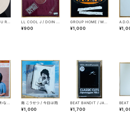
 U RE
LL COOL J / DOIN I
GROUP HOME / MA
A.D.O
T
KE IT IN LIFE
L HA
¥900
¥1,000
¥1,0
CHRI
 わな
南 こうせつ / 今日は雨
BEAT BANDIT / JAP
BEAT
IES)
ANEGGAE MIX 3(CL
ER 1
¥1,000
¥1,700
¥1,0
ASSIC CUTS)
(60 
HEAP
R)