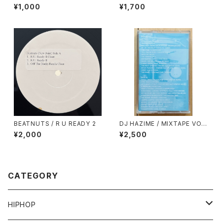
OUT(RAE & CHRISTIAN RE
AE MIX 3(CLASSIC CUTS)
¥1,000
¥1,700
MIX)
BEATNUTS / R U READY 2
DJ HAZIME / MIXTAPE VO
L.7
¥2,000
¥2,500
CATEGORY
HIPHOP