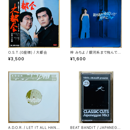
O.S.T.(0座標) / 大都会
梓 みちよ / 銀河系まで飛んでい
け！
¥3,500
¥1,600
A.D.O.R. / LET IT ALL HANG
BEAT BANDIT / JAPANEGG