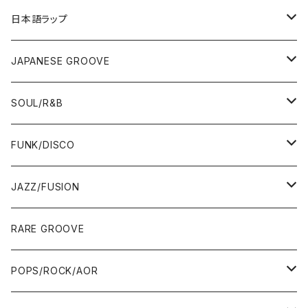
12"/7"
日本語ラップ
80'S OLD SCHOOL
LP
12"/7"
JAPANESE GROOVE
EARLY 90'S MIDDLE〜NEW SCHOOL
80'S OLD SCHOOL
80'S OLD SCHOOL〜EARLY 90'S
LP
LP
SOUL/R&B
MID〜LATE 90'S
EARLY 90'S MIDDLE〜NEW SCHOOL
MID〜LATE 90'S
80'S OLD SCHOOL〜EARLY 90'S
60'S/70'S
CD/TAPE
7"/12"
LP
FUNK/DISCO
00'S
MID〜LATE 90'S
00'S
MID〜LATE 90'S
80'S
CD-R/DEMO/SAMPLE
60'S/70'S
60'S/70'S
12"/7"
LP
JAZZ/FUSION
10'S〜
00'S
10'S〜
00'S
90'S
CD ALBUM
80'S
80'S
60'S/70'S
70'S
12"/7"
JAZZ
RARE GROOVE
WEST COAST/SOUTH
10'S〜
10'S〜
00'S〜
SINGLE CD
90'S
90'S
80'S
80'S
70'S
FUSION
POPS/ROCK/AOR
JAPAN ONLY RELEASE/REMIX
WEST COAST/SOUTH
CITY POP
TAPE
00'S〜
00'S〜
90'S
90'S/00'S〜
80'S