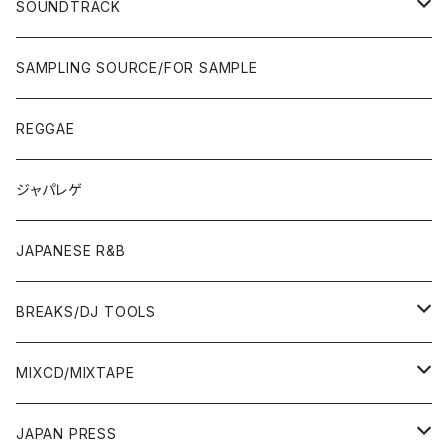
POPS/S.S.W.
SOUNDTRACK
JAPAN ONLY RELEASE/REMIX
CITY POP
00'S〜
90'S/00'S〜
ROCK/AOR
LP
SAMPLING SOURCE/FOR SAMPLE
JAPANESE
7"/12"
REGGAE
OTHERS
JAPANESE
ジャパレゲ
OTHERS
JAPANESE R&B
BREAKS/DJ TOOLS
BREAKS/MEGAMIX/CUT UP
MIXCD/MIXTAPE
RE-EDIT/DJ TOOLS
MIXCD
JAPAN PRESS