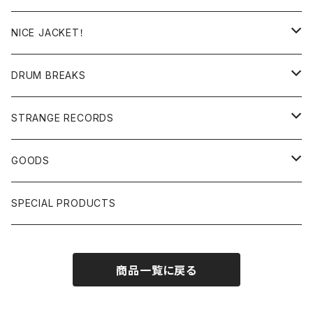
日本語ラップ
MIXTAPE
LP(+ OBI)
NICE JACKET！
JAPANESE DJ
7"/12"
DONUTS 45
DRUM BREAKS
US, OTHERS DJ
GIRLS
US/UK/OTHERS
STRANGE RECORDS
HIPHOP CLASSIC GALLERY
JAPANESE
DRUM DRUM DRUM/KARAOKE
GOODS
日本語ラップ CLASSIC GALLERY
パチソン/AUDIO CHECK/LIBRARY
BOOK
SPECIAL PRODUCTS
キッズ/プロレス/エロ
OTHERS
商品一覧に戻る
ETC...