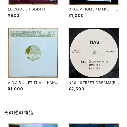
LL COOL J / DOIN IT
GROUP HOME / MAKE IT IN
LIFE
¥900
¥1,000
A.D.O.R. / LET IT ALL HANG
NAS / STREET DREAMS(RE
OUT(RAE & CHRISTIAN RE
MIX PT.2)
¥1,000
¥2,500
MIX)
その他の商品