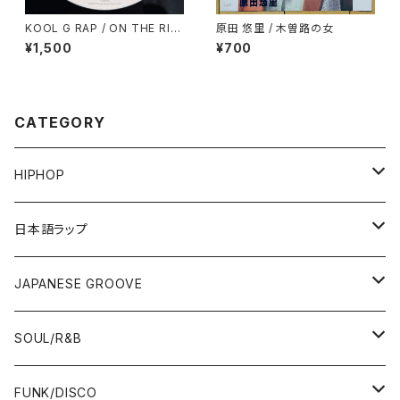
KOOL G RAP / ON THE RIS
原田 悠里 / 木曽路の女
E AGAIN
¥1,500
¥700
CATEGORY
HIPHOP
12"/7"
日本語ラップ
80'S OLD SCHOOL
LP
12"/7"
JAPANESE GROOVE
EARLY 90'S MIDDLE〜NEW SCHOOL
80'S OLD SCHOOL
80'S OLD SCHOOL〜EARLY 90'S
LP
LP
SOUL/R&B
MID〜LATE 90'S
EARLY 90'S MIDDLE〜NEW SCHOOL
MID〜LATE 90'S
80'S OLD SCHOOL〜EARLY 90'S
60'S/70'S
CD/TAPE
7"/12"
LP
FUNK/DISCO