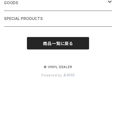
HIPHOP CLASSIC GALLERY
JAPANESE
DRUM DRUM DRUM/KARAOKE
GOODS
日本語ラップ CLASSIC GALLERY
パチソン/AUDIO CHECK/LIBRARY
BOOK
SPECIAL PRODUCTS
キッズ/プロレス/エロ
OTHERS
商品一覧に戻る
ETC...
© VINYL DEALER
Powered by