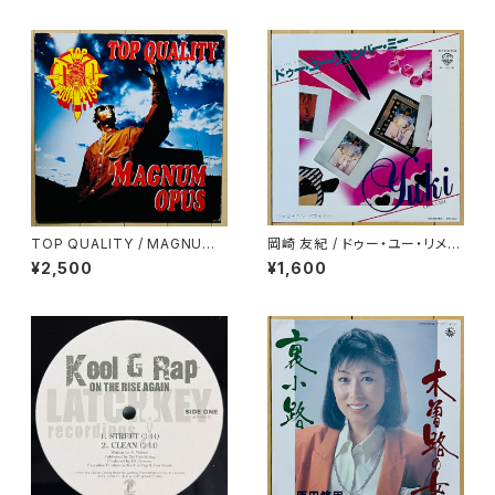
TOP QUALITY / MAGNUM
岡崎 友紀 / ドゥー・ユー・リメン
OPUS
バー・ミー
¥2,500
¥1,600