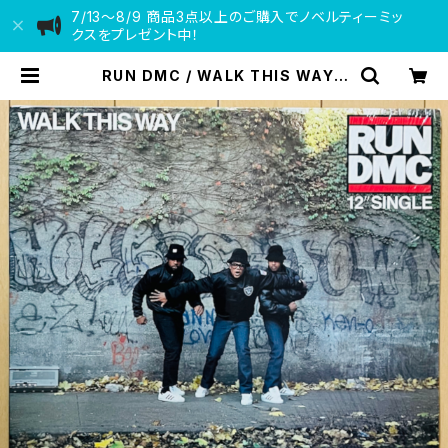
7/13〜8/9 商品3点以上のご購入でノベルティーミッ
クスをプレゼント中！
RUN DMC / WALK THIS WAY |
VINYL DEALER