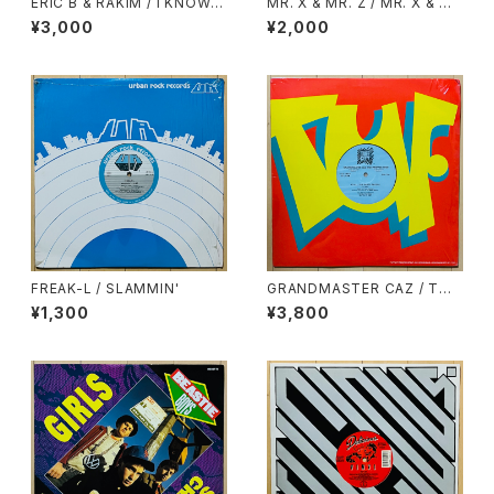
ERIC B & RAKIM / I KNOW Y
MR. X & MR. Z / MR. X & M
OU GOT SOUL
R. Z DRINK OLD GOLD
¥3,000
¥2,000
FREAK-L / SLAMMIN'
GRANDMASTER CAZ / TO
ALL THE PARTY PEOPLE
¥1,300
¥3,800