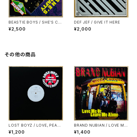
BEASTIE BOYS / SHE'S CR
DEF JEF / GIVE IT HERE
AFTY
¥2,500
¥2,000
その他の商品
LOST BOYZ / LOVE, PEACE
BRAND NUBIAN / LOVE ME
& NAPPINESS
OR LEAVE ME ALONE
¥1,200
¥1,400