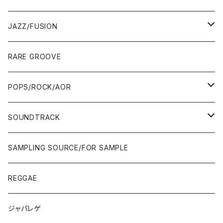
00'S
MID〜LATE 90'S
00'S
MID〜LATE 90'S
80'S
CD-R/DEMO/SAMPLE
60'S/70'S
60'S/70'S
12"/7"
LP
JAZZ/FUSION
10'S〜
00'S
10'S〜
00'S
90'S
CD ALBUM
80'S
80'S
60'S/70'S
70'S
12"/7"
JAZZ
RARE GROOVE
WEST COAST/SOUTH
10'S〜
10'S〜
00'S〜
SINGLE CD
90'S
90'S
80'S
80'S
70'S
FUSION
POPS/ROCK/AOR
JAPAN ONLY RELEASE/REMIX
WEST COAST/SOUTH
CITY POP
TAPE
00'S〜
00'S〜
90'S
90'S/00'S〜
80'S
POPS/S.S.W.
SOUNDTRACK
JAPAN ONLY RELEASE/REMIX
CITY POP
00'S〜
90'S/00'S〜
ROCK/AOR
LP
SAMPLING SOURCE/FOR SAMPLE
JAPANESE
7"/12"
REGGAE
OTHERS
JAPANESE
ジャパレゲ