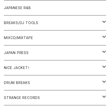
OTHERS
JAPANESE R&B
BREAKS/DJ TOOLS
BREAKS/MEGAMIX/CUT UP
MIXCD/MIXTAPE
RE-EDIT/DJ TOOLS
MIXCD
JAPAN PRESS
日本語ラップ
MIXTAPE
LP(+ OBI)
NICE JACKET！
JAPANESE DJ
7"/12"
DONUTS 45
DRUM BREAKS
US, OTHERS DJ
GIRLS
US/UK/OTHERS
STRANGE RECORDS