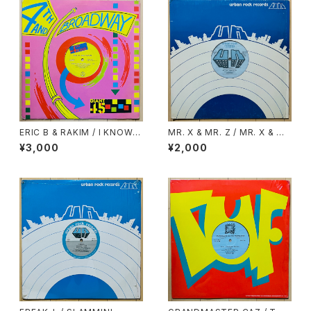
ERIC B & RAKIM / I KNOW Y
MR. X & MR. Z / MR. X & M
OU GOT SOUL
R. Z DRINK OLD GOLD
¥3,000
¥2,000