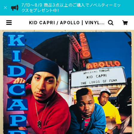
7/13〜8/9 商品3点以上のご購入でノベルティーミッ
クスをプレゼント中！
KID CAPRI / APOLLO | VINYL D
EALER