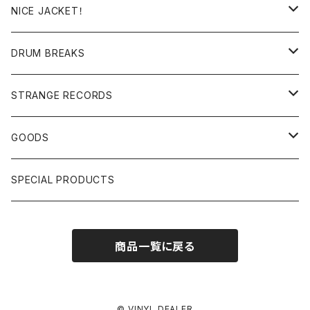
日本語ラップ
MIXTAPE
LP(+ OBI)
NICE JACKET！
JAPANESE DJ
7"/12"
DONUTS 45
DRUM BREAKS
US, OTHERS DJ
GIRLS
US/UK/OTHERS
STRANGE RECORDS
HIPHOP CLASSIC GALLERY
JAPANESE
DRUM DRUM DRUM/KARAOKE
GOODS
日本語ラップ CLASSIC GALLERY
パチソン/AUDIO CHECK/LIBRARY
BOOK
SPECIAL PRODUCTS
キッズ/プロレス/エロ
OTHERS
商品一覧に戻る
ETC...
© VINYL DEALER