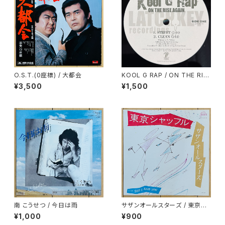
O.S.T.(0座標) / 大都会
KOOL G RAP / ON THE RIS
E AGAIN
¥3,500
¥1,500
南 こうせつ / 今日は雨
サザンオールスターズ / 東京シ
ャッフル
¥1,000
¥900