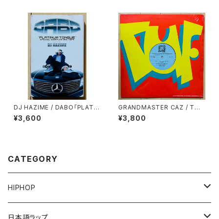
DJ HAZIME / DABO「PLATIN
GRANDMASTER CAZ / TO
UM TONGUE」SPECIAL SA
ALL THE PARTY PEOPLE
¥3,600
¥3,800
MPLER MIXTAPE
CATEGORY
HIPHOP
12"/7"
日本語ラップ