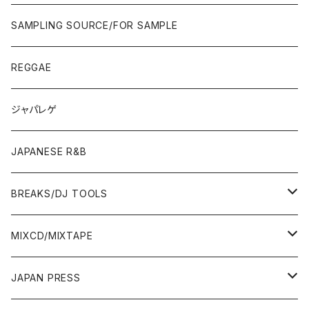
JAPAN ONLY RELEASE/REMIX
CITY POP
00'S〜
90'S/00'S〜
ROCK/AOR
LP
SAMPLING SOURCE/FOR SAMPLE
JAPANESE
7"/12"
REGGAE
OTHERS
JAPANESE
ジャパレゲ
OTHERS
JAPANESE R&B
BREAKS/DJ TOOLS
BREAKS/MEGAMIX/CUT UP
MIXCD/MIXTAPE
RE-EDIT/DJ TOOLS
MIXCD
JAPAN PRESS