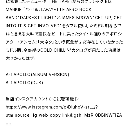
に発表したデビュー作「THE TAPE」からのクラシック。BIZ
MARKIE手掛ける、LAFAYETTE AFRO ROCK
BAND"DARKEST LIGHT"とJAMES BROWN"GET UP, GET
INTO IT & GET INVOLVED"をダブル使いしたミドル期ならで
はと言える大味で豪快なビートに乗ったタイトル通りのアポロシ
アター・アンセム！「大ネタ」という概念がまだ存在していなかった
ミドル期、全盛期のCOLD CHILLIN'カタログが果たした功績は
大きかったはず。
A-1 APOLLO(ALBUM VERSION)
B-1 APOLLO(DUB)
当店インスタアカウントから試聴可能 ▷
https://www.instagram.com/p/DIuhqV-zrLL/?
utm_source=ig_web_copy_link&igsh=MzRlODBiNWFlZA
==