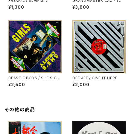
FREAK-L / SLAMMIN'
GRANDMASTER CAZ / TO
ALL THE PARTY PEOPLE
¥1,300
¥3,800
BEASTIE BOYS / SHE'S CR
DEF JEF / GIVE IT HERE
AFTY
¥2,500
¥2,000
その他の商品