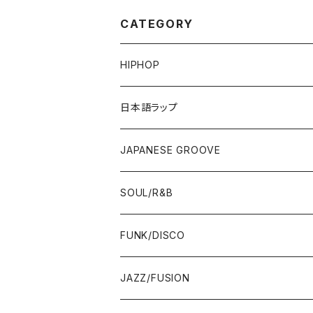
CATEGORY
HIPHOP
12"/7"
日本語ラップ
80'S OLD SCHOOL
LP
12"/7"
JAPANESE GROOVE
EARLY 90'S MIDDLE〜NEW SCHOOL
80'S OLD SCHOOL
80'S OLD SCHOOL〜EARLY 90'S
LP
LP
SOUL/R&B
MID〜LATE 90'S
EARLY 90'S MIDDLE〜NEW SCHOOL
MID〜LATE 90'S
80'S OLD SCHOOL〜EARLY 90'S
60'S/70'S
CD/TAPE
7"/12"
LP
FUNK/DISCO
00'S
MID〜LATE 90'S
00'S
MID〜LATE 90'S
80'S
CD-R/DEMO/SAMPLE
60'S/70'S
60'S/70'S
12"/7"
LP
JAZZ/FUSION
10'S〜
00'S
10'S〜
00'S
90'S