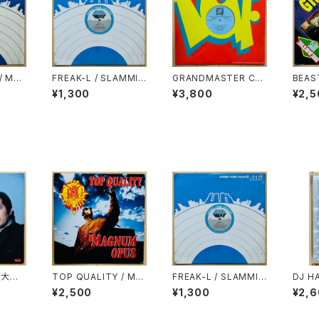
/ MR.
FREAK-L / SLAMMI
GRANDMASTER CA
BEAS
NK OL
N'
Z / TO ALL THE PAR
E'S 
¥1,300
¥3,800
¥2,5
TY PEOPLE
/ 大都
TOP QUALITY / MA
FREAK-L / SLAMMI
DJ HA
GNUM OPUS
N'
PE VO
¥2,500
¥1,300
¥2,