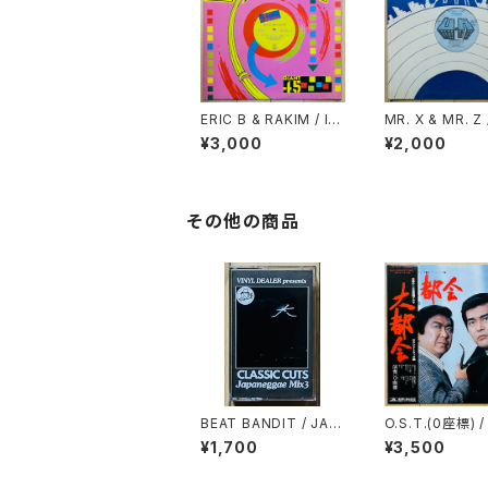
ERIC B & RAKIM / I K
MR. X & MR. Z 
NOW YOU GOT SO
X & MR. Z DRI
¥3,000
¥2,000
UL
D GOLD
その他の商品
BEAT BANDIT / JAP
O.S.T.(0座標) 
ANEGGAE MIX 3(CL
会
¥1,700
¥3,500
ASSIC CUTS)