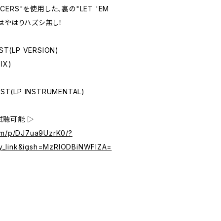
NCERS"を使用した、裏の"LET 'EM
はやはりハズシ無し！
ST(LP VERSION)
MIX)
OST(LP INSTRUMENTAL)
試聴可能 ▷
com/p/DJ7ua9UzrK0/?
y_link&igsh=MzRlODBiNWFlZA=