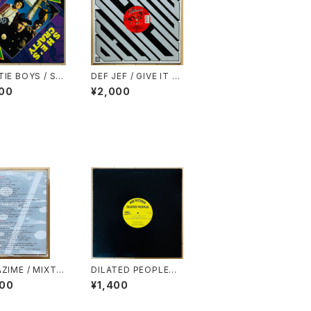
TIE BOYS / SH
DEF JEF / GIVE IT H
CRAFTY
ERE
00
¥2,000
ZIME / MIXTA
DILATED PEOPLES /
L.10
LIVE ON STAGE
600
¥1,400