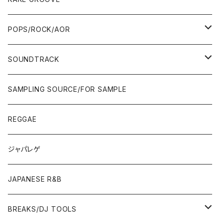
WEST COAST/SOUTH
10'S〜
10'S〜
00'S〜
SINGLE CD
90'S
90'S
80'S
80'S
70'S
FUSION
POPS/ROCK/AOR
JAPAN ONLY RELEASE/REMIX
WEST COAST/SOUTH
CITY POP
TAPE
00'S〜
00'S〜
90'S
90'S/00'S〜
80'S
POPS/S.S.W.
SOUNDTRACK
JAPAN ONLY RELEASE/REMIX
CITY POP
00'S〜
90'S/00'S〜
ROCK/AOR
LP
SAMPLING SOURCE/FOR SAMPLE
JAPANESE
7"/12"
REGGAE
OTHERS
JAPANESE
ジャパレゲ
OTHERS
JAPANESE R&B
BREAKS/DJ TOOLS