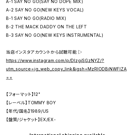
A-1 SAY NO GO(SAY NO DOPE MIX)
A-2 SAY NO GO(NEW KEYS VOCAL)
B-1 SAY NO GO(RADIO MIX)
B-2 THE MACK DADDY ON THE LEFT
B-3 SAY NO GO(NEW KEYS INSTRUMENTAL)
当店インスタアカウントから試聴可能 ▷
https://www.instagram.com/p/DIzgjSGzNYZ/?
utm_source=ig_web_copy_link&igsh=MzRlODBiNWFlZA
==
【フォーマット】12"
【レーベル】TOMMY BOY
【年代/国名】1989/US
【盤質/ジャケット】EX/EX-