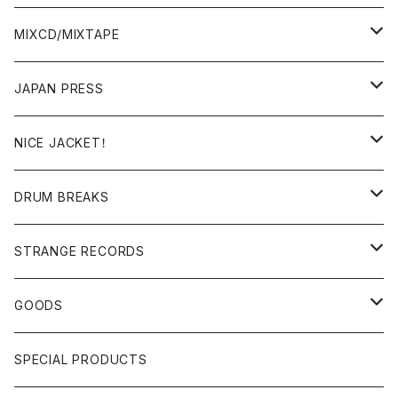
BREAKS/MEGAMIX/CUT UP
MIXCD/MIXTAPE
RE-EDIT/DJ TOOLS
MIXCD
JAPAN PRESS
日本語ラップ
MIXTAPE
LP(+ OBI)
NICE JACKET！
JAPANESE DJ
7"/12"
DONUTS 45
DRUM BREAKS
US, OTHERS DJ
GIRLS
US/UK/OTHERS
STRANGE RECORDS
HIPHOP CLASSIC GALLERY
JAPANESE
DRUM DRUM DRUM/KARAOKE
GOODS
日本語ラップ CLASSIC GALLERY
パチソン/AUDIO CHECK/LIBRARY
BOOK
SPECIAL PRODUCTS