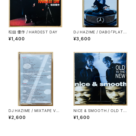
松田 優作 / HARDEST DAY
DJ HAZIME / DABO「PLATIN
UM TONGUE」SPECIAL SA
¥1,400
¥3,600
MPLER MIXTAPE
DJ HAZIME / MIXTAPE VOL.
NICE & SMOOTH / OLD TO
10
THE NEW
¥2,600
¥1,600