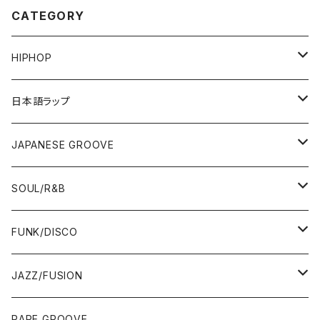
CATEGORY
HIPHOP
12"/7"
日本語ラップ
80'S OLD SCHOOL
LP
12"/7"
JAPANESE GROOVE
EARLY 90'S MIDDLE〜NEW SCHOOL
80'S OLD SCHOOL
80'S OLD SCHOOL〜EARLY 90'S
LP
LP
SOUL/R&B
MID〜LATE 90'S
EARLY 90'S MIDDLE〜NEW SCHOOL
MID〜LATE 90'S
80'S OLD SCHOOL〜EARLY 90'S
60'S/70'S
CD/TAPE
7"/12"
LP
FUNK/DISCO
00'S
MID〜LATE 90'S
00'S
MID〜LATE 90'S
80'S
CD-R/DEMO/SAMPLE
60'S/70'S
60'S/70'S
12"/7"
LP
JAZZ/FUSION
10'S〜
00'S
10'S〜
00'S
90'S
CD ALBUM
80'S
80'S
60'S/70'S
70'S
12"/7"
JAZZ
RARE GROOVE