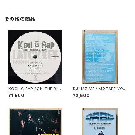
その他の商品
KOOL G RAP / ON THE RIS
DJ HAZIME / MIXTAPE VO
E AGAIN
L.7
¥1,500
¥2,500