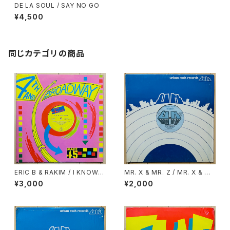
DE LA SOUL / SAY NO GO
¥4,500
同じカテゴリの商品
ERIC B & RAKIM / I KNOW Y
MR. X & MR. Z / MR. X & M
OU GOT SOUL
R. Z DRINK OLD GOLD
¥3,000
¥2,000