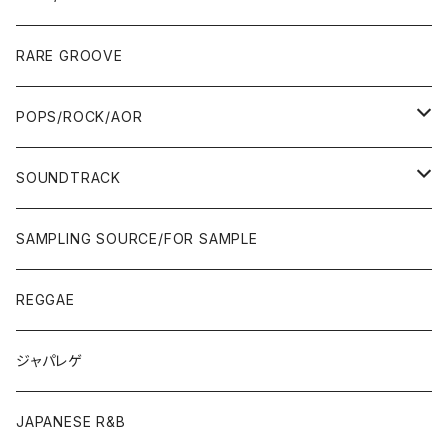
10'S〜
00'S
10'S〜
00'S
90'S
CD ALBUM
80'S
80'S
60'S/70'S
70'S
12"/7"
JAZZ
RARE GROOVE
WEST COAST/SOUTH
10'S〜
10'S〜
00'S〜
SINGLE CD
90'S
90'S
80'S
80'S
70'S
FUSION
POPS/ROCK/AOR
JAPAN ONLY RELEASE/REMIX
WEST COAST/SOUTH
CITY POP
TAPE
00'S〜
00'S〜
90'S
90'S/00'S〜
80'S
POPS/S.S.W.
SOUNDTRACK
JAPAN ONLY RELEASE/REMIX
CITY POP
00'S〜
90'S/00'S〜
ROCK/AOR
LP
SAMPLING SOURCE/FOR SAMPLE
JAPANESE
7"/12"
REGGAE
OTHERS
JAPANESE
ジャパレゲ
OTHERS
JAPANESE R&B