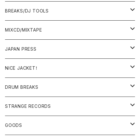
BREAKS/DJ TOOLS
BREAKS/MEGAMIX/CUT UP
MIXCD/MIXTAPE
RE-EDIT/DJ TOOLS
MIXCD
JAPAN PRESS
日本語ラップ
MIXTAPE
LP(+ OBI)
NICE JACKET！
JAPANESE DJ
7"/12"
DONUTS 45
DRUM BREAKS
US, OTHERS DJ
GIRLS
US/UK/OTHERS
STRANGE RECORDS
HIPHOP CLASSIC GALLERY
JAPANESE
DRUM DRUM DRUM/KARAOKE
GOODS