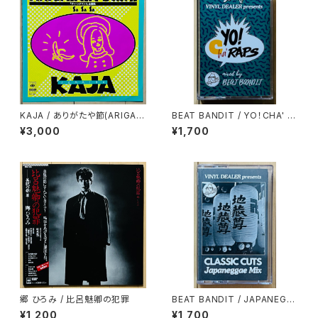
KAJA / ありがたや節(ARIGAT
BEAT BANDIT / YO！CHA' R
AYA-BUSHI)
APS
¥3,000
¥1,700
郷 ひろみ / 比呂魅卿の犯罪
BEAT BANDIT / JAPANEGG
AE MIX(CLASSIC CUTS)
¥1,200
¥1,700