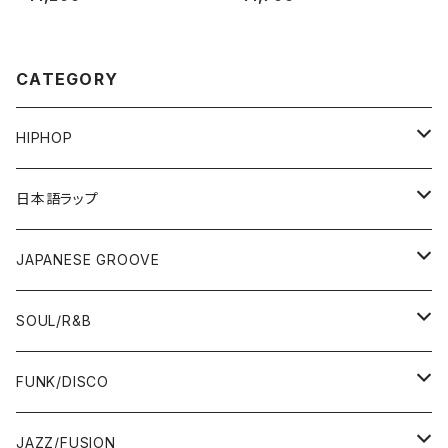
CATEGORY
HIPHOP
12"/7"
日本語ラップ
80'S OLD SCHOOL
LP
12"/7"
JAPANESE GROOVE
EARLY 90'S MIDDLE〜NEW SCHOOL
80'S OLD SCHOOL
80'S OLD SCHOOL〜EARLY 90'S
LP
LP
SOUL/R&B
MID〜LATE 90'S
EARLY 90'S MIDDLE〜NEW SCHOOL
MID〜LATE 90'S
80'S OLD SCHOOL〜EARLY 90'S
60'S/70'S
CD/TAPE
7"/12"
LP
FUNK/DISCO
00'S
MID〜LATE 90'S
00'S
MID〜LATE 90'S
80'S
CD-R/DEMO/SAMPLE
60'S/70'S
60'S/70'S
12"/7"
LP
JAZZ/FUSION