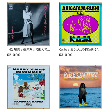
中原 理恵 / 銀河系まで飛んでい
KAJA / ありがたや節(ARIGAT
け！
AYA-BUSHI)
¥2,000
¥3,000