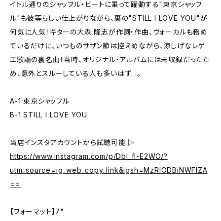
イトル通りのシャッフル・ビートに乗って躍動する"東京シャッフ
ル"も彼等らしい仕上がりながら、裏の"STILL I LOVE YOU"が
何気に人気！ギターの大森 隆志が作詞・作曲、ヴォーカルも務め
ているだけに、いつものサザン節は控えめながら、涼しげなレゲ
エ歌謡の裏名曲！当時、オリジナル・アルバムには未収録だったた
め、意外とスルーしている人も多いはず...。
A-1 東京シャッフル
B-1 STILL I LOVE YOU
当店インスタアカウントから試聴可能 ▷
https://www.instagram.com/p/Dbl_fl-E2WO/?
utm_source=ig_web_copy_link&igsh=MzRlODBiNWFlZA
==
【フォーマット】7"