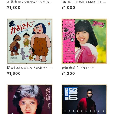
加藤 和彦 / ソルティ・ドッグ(SA
GROUP HOME / MAKE IT IN
LTY DOG)
LIFE
¥1,300
¥1,000
関森れい & ミンツ / かあさん
岩崎 宏美 / FANTASY
(マザー)
¥1,600
¥1,200