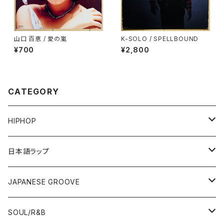
山口 百恵 / 愛の嵐
K-SOLO / SPELLBOUND
¥700
¥2,800
CATEGORY
HIPHOP
12"/7"
日本語ラップ
80'S OLD SCHOOL
LP
12"/7"
JAPANESE GROOVE
EARLY 90'S MIDDLE〜NEW SCHOOL
80'S OLD SCHOOL
80'S OLD SCHOOL〜EARLY 90'S
LP
LP
SOUL/R&B