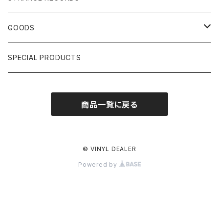
HIPHOP CLASSIC GALLERY
JAPANESE
DRUM DRUM DRUM/KARAOKE
GOODS
日本語ラップ CLASSIC GALLERY
パチソン/AUDIO CHECK/LIBRARY
BOOK
SPECIAL PRODUCTS
キッズ/プロレス/エロ
OTHERS
商品一覧に戻る
ETC...
© VINYL DEALER
Powered by