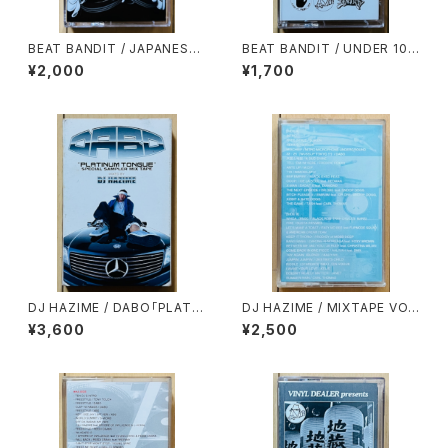
BEAT BANDIT / JAPANESE
BEAT BANDIT / UNDER 100
STRICTLY BREAKS & BEAT
0YEN BEATS(60 MINUTES
¥2,000
¥1,700
S
OF CHEAPNESS)
DJ HAZIME / DABO「PLATIN
DJ HAZIME / MIXTAPE VO
UM TONGUE」SPECIAL SA
L.7
¥3,600
¥2,500
MPLER MIXTAPE