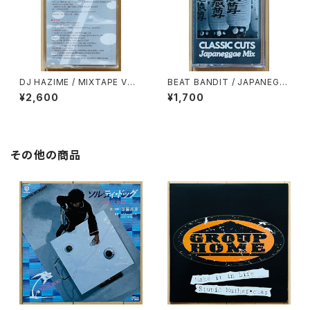
DJ HAZIME / MIXTAPE VOL.
BEAT BANDIT / JAPANEGG
10
AE MIX(CLASSIC CUTS)
¥2,600
¥1,700
その他の商品