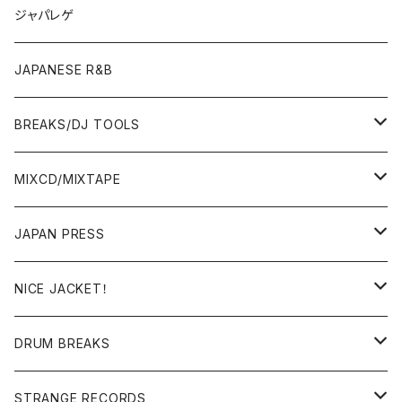
OTHERS
JAPANESE
ジャパレゲ
OTHERS
JAPANESE R&B
BREAKS/DJ TOOLS
BREAKS/MEGAMIX/CUT UP
MIXCD/MIXTAPE
RE-EDIT/DJ TOOLS
MIXCD
JAPAN PRESS
日本語ラップ
MIXTAPE
LP(+ OBI)
NICE JACKET！
JAPANESE DJ
7"/12"
DONUTS 45
DRUM BREAKS
US, OTHERS DJ
GIRLS
US/UK/OTHERS
STRANGE RECORDS