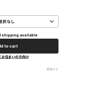
選択なし
l shipping available
d to cart
にお住まいの方向け
通報する