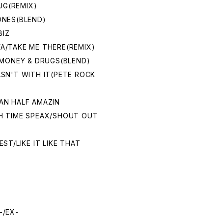
UG(REMIX)
ONES(BLEND)
BIZ
YA/TAKE ME THERE(REMIX)
, MONEY & DRUGS(BLEND)
ASN'T WITH IT(PETE ROCK
AN HALF AMAZIN
CH TIME SPEAX/SHOUT OUT
EST/LIKE IT LIKE THAT
/EX-