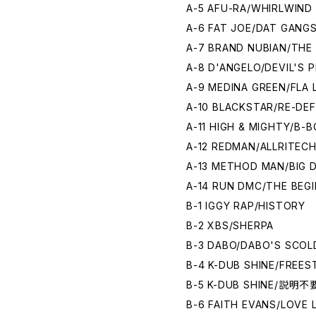
A-5 AFU-RA/WHIRLWIND 
A-6 FAT JOE/DAT GANG
A-7 BRAND NUBIAN/THE
A-8 D'ANGELO/DEVIL'S P
A-9 MEDINA GREEN/FLA 
A-10 BLACKSTAR/RE-DEF
A-11 HIGH & MIGHTY/B
A-12 REDMAN/ALLRITECH
A-13 METHOD MAN/BIG 
A-14 RUN DMC/THE BEG
B-1 IGGY RAP/HISTORY
B-2 XBS/SHERPA
B-3 DABO/DABO'S SCOL
B-4 K-DUB SHINE/FREES
B-5 K-DUB SHINE/説明不要
B-6 FAITH EVANS/LOVE L