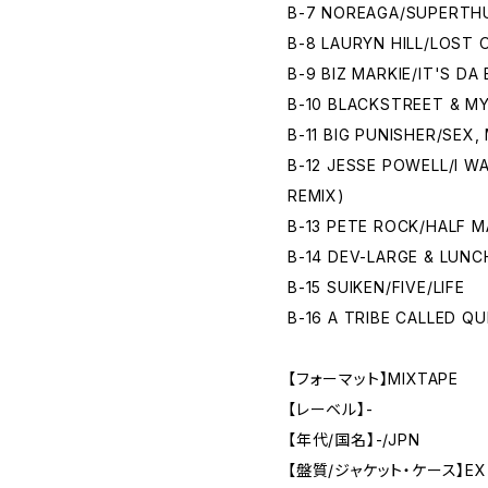
B-7 NOREAGA/SUPERTH
B-8 LAURYN HILL/LOST 
B-9 BIZ MARKIE/IT'S DA 
B-10 BLACKSTREET & M
B-11 BIG PUNISHER/SEX
B-12 JESSE POWELL/I W
REMIX)
B-13 PETE ROCK/HALF M
B-14 DEV-LARGE & LUN
B-15 SUIKEN/FIVE/LIFE
B-16 A TRIBE CALLED QU
【フォーマット】MIXTAPE
【レーベル】-
【年代/国名】-/JPN
【盤質/ジャケット・ケース】EX-