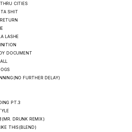
THRU CITIES
STA SHIT
 RETURN
IE
LA LASHE
INITION
-BOY DOCUMENT
ALL
DOGS
INNING(NO FURTHER DELAY)
DING PT.3
TYLE
(MR. DRUNK REMIX)
IKE THIS(BLEND)