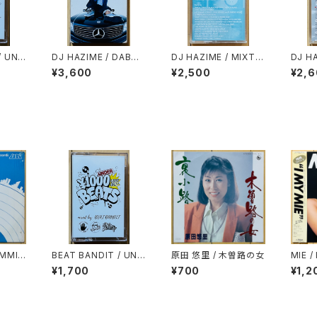
/ UND
DJ HAZIME / DABO
DJ HAZIME / MIXTA
DJ HA
EATS
「PLATINUM TONGU
PE VOL.7
PE VO
¥3,600
¥2,500
¥2,
OF C
E」SPECIAL SAMPLE
R MIXTAPE
AMMI
BEAT BANDIT / UND
原田 悠里 / 木曽路の女
MIE /
ER 1000YEN BEATS
¥1,700
¥700
¥1,2
(60 MINUTES OF C
HEAPNESS)