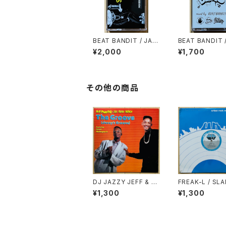
BEAT BANDIT / JAP
BEAT BANDIT 
ANESE STRICTLY B
ER 1000YEN B
¥2,000
¥1,700
REAKS & BEATS
(60 MINUTES 
HEAPNESS)
その他の商品
DJ JAZZY JEFF & T
FREAK-L / SL
HE FRESH PRINCE /
N'
¥1,300
¥1,300
THE GROOVE(JAZZ
Y'S GROOVE)