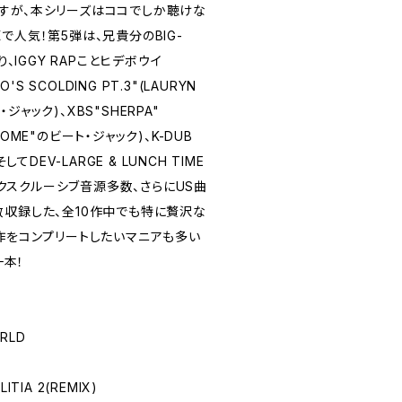
すが、本シリーズはココでしか聴けな
で人気！第5弾は、兄貴分のBIG-
り、IGGY RAPことヒデボウイ
'S SCOLDING PT.3"(LAURYN
ト・ジャック)、XBS"SHERPA"
K HOME"のビート・ジャック)、K-DUB
してDEV-LARGE & LUNCH TIME
、エクスクルーシブ音源多数、さらにUS曲
数収録した、全10作中でも特に贅沢な
0作をコンプリートしたいマニアも多い
一本！
ORLD
LITIA 2(REMIX)