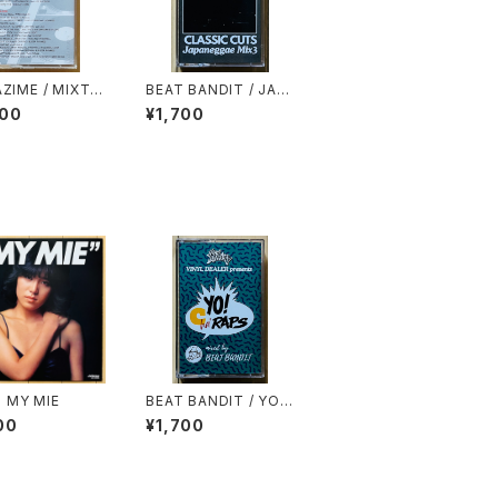
ZIME / MIXTA
BEAT BANDIT / JAP
L.10
ANEGGAE MIX 3(CL
600
¥1,700
ASSIC CUTS)
 I MY MIE
BEAT BANDIT / YO！
CHA' RAPS
00
¥1,700