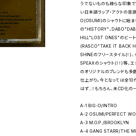
うでないものも疎らな印象で
い日本語ラップ・アクトの音源
O(OSUMI)のシャウトに始ま
の"HISTORY"、DABO"DABO
HILL"LOST ONES"のビー
(RASCO"TAKE IT BAC
SHINEのフリースタイル(！)、そ
SPEAXのシャウト(！！)等
のオリジナルのブレンドも多
仕上がり。今となっては全1
はず...！もちろん、未CD化の
A-1 BIG-O/INTRO
A-2 OSUMI/PERFECT W
A-3 M.O.P./BROOKLYN
A-4 GANG STARR/THE MI