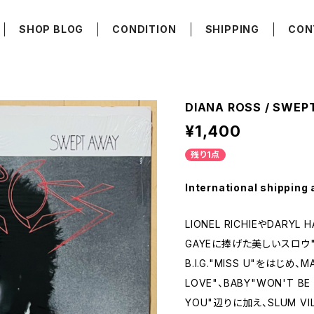
SHOP BLOG
CONDITION
SHIPPING
CON
DIANA ROSS / SWEP
¥1,400
残り1点
International shipping 
LIONEL RICHIEやDARY
GAYEに捧げた美しいスロウ"MI
B.I.G."MISS U"をはじめ、M
LOVE"、BABY"WON'T BE 
YOU"辺りに加え、SLUM VIL