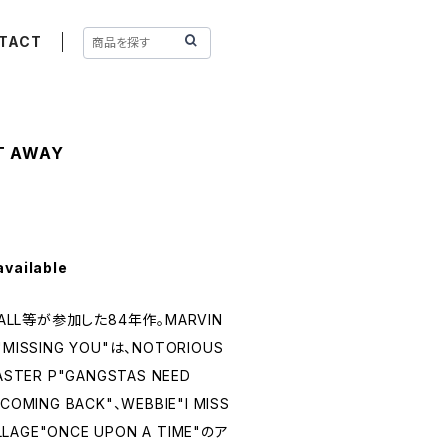
TACT
T AWAY
available
L HALL等が参加した84年作。MARVIN
SSING YOU"は、NOTORIOUS
ASTER P"GANGSTAS NEED
COMING BACK"、WEBBIE"I MISS
LAGE"ONCE UPON A TIME"のア