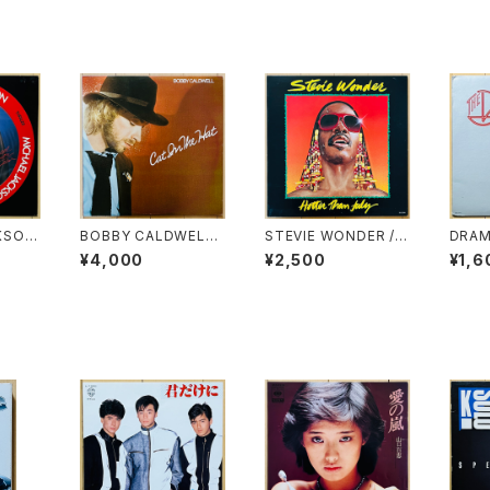
KSON
BOBBY CALDWELL /
STEVIE WONDER / H
DRAM
ICTUR
CAT IN THE HAT
OTTER THAN JULY
¥4,000
¥2,500
¥1,6