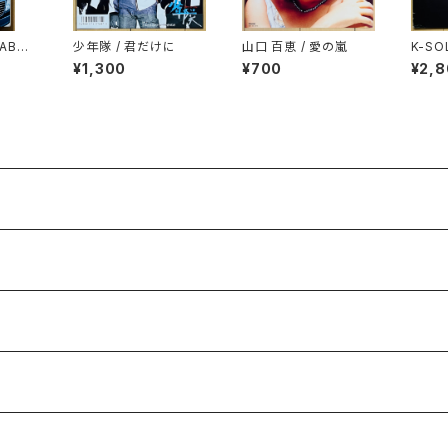
DABO
少年隊 / 君だけに
山口 百恵 / 愛の嵐
K-SO
ONGU
UND
¥1,300
¥700
¥2,
AMPLE