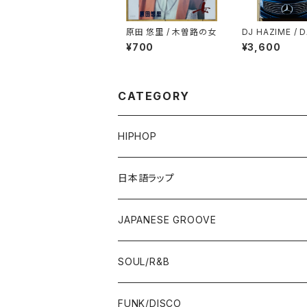
原田 悠里 / 木曽路の女
DJ HAZIME / 
「PLATINUM T
¥700
¥3,600
E」SPECIAL S
R MIXTAPE
CATEGORY
HIPHOP
12"/7"
日本語ラップ
80'S OLD SCHOOL
LP
12"/7"
JAPANESE GROOVE
EARLY 90'S MIDDLE〜NEW SCHOOL
80'S OLD SCHOOL
80'S OLD SCHOOL〜EARLY 90'S
LP
LP
SOUL/R&B
MID〜LATE 90'S
EARLY 90'S MIDDLE〜NEW SCHOOL
MID〜LATE 90'S
80'S OLD SCHOOL〜EARLY 90'S
60'S/70'S
CD/TAPE
7"/12"
LP
FUNK/DISCO