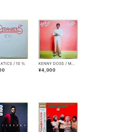
ATICS / 10 ½
KENNY DOSS / MOV
IN' ON A FEELIN'
00
¥4,000