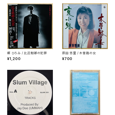
郷 ひろみ / 比呂魅卿の犯罪
原田 悠里 / 木曽路の女
¥1,200
¥700