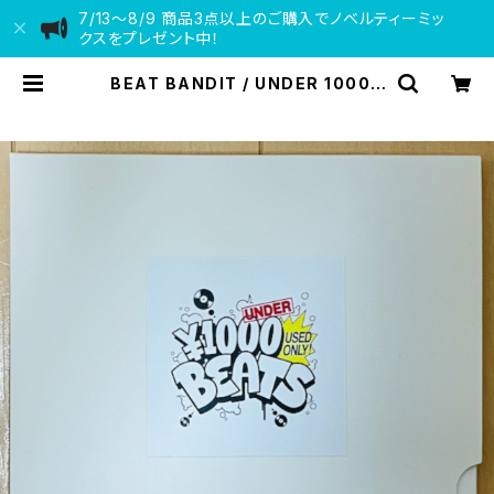
7/13〜8/9 商品3点以上のご購入でノベルティーミッ
クスをプレゼント中！
BEAT BANDIT / UNDER 1000Y
EN BEATS(60 MINUTES OF CH
EAPNESS)(MIXCD-R) | VINYL
DEALER