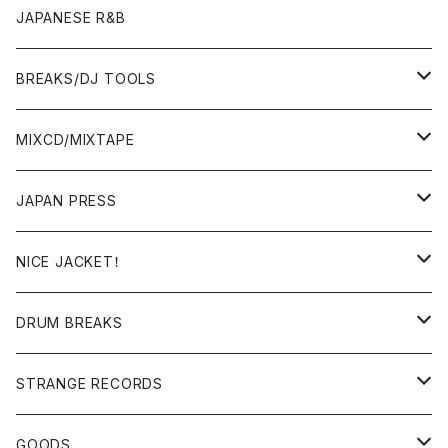
OTHERS
JAPANESE R&B
BREAKS/DJ TOOLS
BREAKS/MEGAMIX/CUT UP
MIXCD/MIXTAPE
RE-EDIT/DJ TOOLS
MIXCD
JAPAN PRESS
日本語ラップ
MIXTAPE
LP(+ OBI)
NICE JACKET！
JAPANESE DJ
7"/12"
DONUTS 45
DRUM BREAKS
US, OTHERS DJ
GIRLS
US/UK/OTHERS
STRANGE RECORDS
HIPHOP CLASSIC GALLERY
JAPANESE
DRUM DRUM DRUM/KARAOKE
GOODS