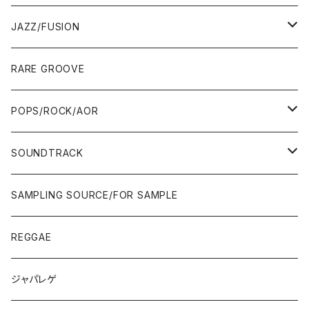
00'S
MID〜LATE 90'S
00'S
MID〜LATE 90'S
80'S
CD-R/DEMO/SAMPLE
60'S/70'S
60'S/70'S
12"/7"
LP
JAZZ/FUSION
10'S〜
00'S
10'S〜
00'S
90'S
CD ALBUM
80'S
80'S
60'S/70'S
70'S
12"/7"
JAZZ
RARE GROOVE
WEST COAST/SOUTH
10'S〜
10'S〜
00'S〜
SINGLE CD
90'S
90'S
80'S
80'S
70'S
FUSION
POPS/ROCK/AOR
JAPAN ONLY RELEASE/REMIX
WEST COAST/SOUTH
CITY POP
TAPE
00'S〜
00'S〜
90'S
90'S/00'S〜
80'S
POPS/S.S.W.
SOUNDTRACK
JAPAN ONLY RELEASE/REMIX
CITY POP
00'S〜
90'S/00'S〜
ROCK/AOR
LP
SAMPLING SOURCE/FOR SAMPLE
JAPANESE
7"/12"
REGGAE
OTHERS
JAPANESE
ジャパレゲ