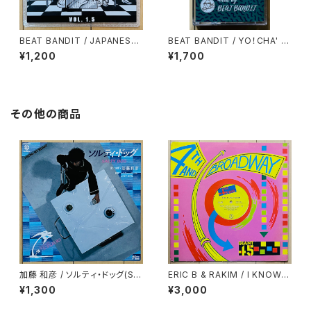
BEAT BANDIT / JAPANESE
BEAT BANDIT / YO！CHA' R
STRICTLY BREAKS & BEAT
APS
¥1,200
¥1,700
S VOL.1.5(特典CD-R付)
その他の商品
加藤 和彦 / ソルティ・ドッグ(SA
ERIC B & RAKIM / I KNOW Y
LTY DOG)
OU GOT SOUL
¥1,300
¥3,000