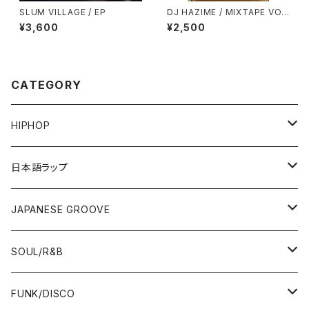
SLUM VILLAGE / EP
DJ HAZIME / MIXTAPE VO
L.7
¥3,600
¥2,500
CATEGORY
HIPHOP
12"/7"
日本語ラップ
80'S OLD SCHOOL
LP
12"/7"
JAPANESE GROOVE
EARLY 90'S MIDDLE〜NEW SCHOOL
80'S OLD SCHOOL
80'S OLD SCHOOL〜EARLY 90'S
LP
LP
SOUL/R&B
MID〜LATE 90'S
EARLY 90'S MIDDLE〜NEW SCHOOL
MID〜LATE 90'S
80'S OLD SCHOOL〜EARLY 90'S
60'S/70'S
CD/TAPE
7"/12"
LP
FUNK/DISCO