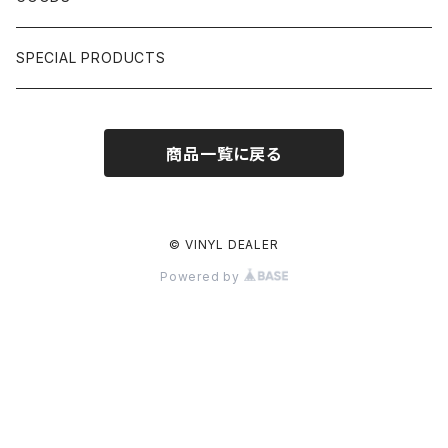
日本語ラップ CLASSIC GALLERY
パチソン/AUDIO CHECK/LIBRARY
BOOK
SPECIAL PRODUCTS
キッズ/プロレス/エロ
OTHERS
商品一覧に戻る
ETC...
© VINYL DEALER
Powered by