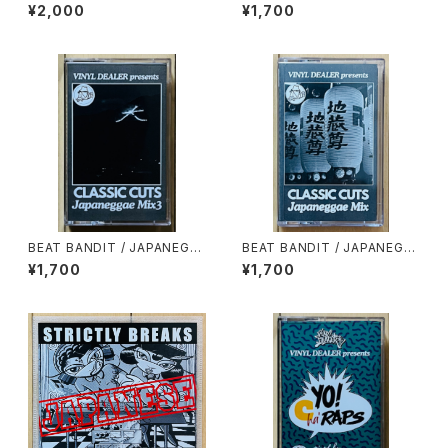
STRICTLY BREAKS & BEAT
0YEN BEATS(60 MINUTES
¥2,000
¥1,700
S
OF CHEAPNESS)
BEAT BANDIT / JAPANEGG
BEAT BANDIT / JAPANEGG
AE MIX 3(CLASSIC CUTS)
AE MIX(CLASSIC CUTS)
¥1,700
¥1,700