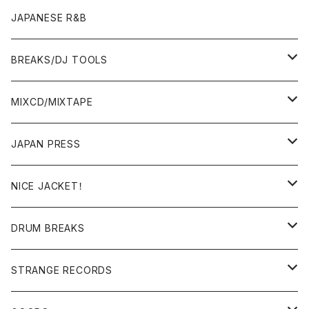
OTHERS
JAPANESE R&B
BREAKS/DJ TOOLS
BREAKS/MEGAMIX/CUT UP
MIXCD/MIXTAPE
RE-EDIT/DJ TOOLS
MIXCD
JAPAN PRESS
日本語ラップ
MIXTAPE
LP(+ OBI)
NICE JACKET！
JAPANESE DJ
7"/12"
DONUTS 45
DRUM BREAKS
US, OTHERS DJ
GIRLS
US/UK/OTHERS
STRANGE RECORDS