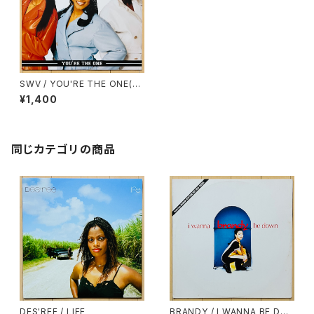
SWV / YOU'RE THE ONE(RE
MIX)
¥1,400
同じカテゴリの商品
DES'REE / LIFE
BRANDY / I WANNA BE DO