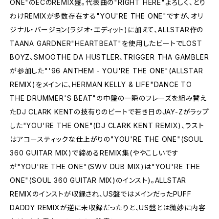
ONE"のECのREMIX盤。代表曲の"RIGHT HERE"よろしく、とり
わけREMIXが多数存在する"YOU'RE THE ONE"ですが、オリ
ジナル・バージョン(ラジオ・エディット)に加えて、ALLSTAR作の
TAANA GARDNER"HEARTBEAT"を使用したビートでLOST
BOYZ、SMOOTHE DA HUSTLER、TRIGGER THA GAMBLER
が参加した"'96 ANTHEM - YOU'RE THE ONE"(ALLSTAR
REMIX)をメインに、HERMAN KELLY & LIFE"DANCE TO
THE DRUMMER'S BEAT"の中盤の一瞬のフレーズを組み替え
たDJ CLARK KENTの技有りのビートで若き日のJAY-Zがラップ
した"YOU'RE THE ONE"(DJ CLARK KENT REMIX)、ラスト
はアコースティックな仕上がりの"YOU'RE THE ONE"(SOUL
360 GUITAR MIX)で締めるREMIX集(ややこしいです
が"YOU'RE THE ONE"(SWV DUB MIX)は"YOU'RE THE
ONE"(SOUL 360 GUITAR MIX)のインスト)。ALLSTAR
REMIXのインストが収録され、US盤ではメインだったPUFF
DADDY REMIXが逆に未収録だったりと、US盤とは微妙に内容