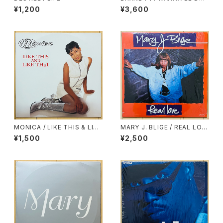
WN(UK)
¥1,200
¥3,600
MONICA / LIKE THIS & LIKE
MARY J. BLIGE / REAL LOV
THAT(FULL CREW REMIX)
E
¥1,500
¥2,500