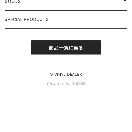
HIPHOP CLASSIC GALLERY
JAPANESE
DRUM DRUM DRUM/KARAOKE
GOODS
日本語ラップ CLASSIC GALLERY
パチソン/AUDIO CHECK/LIBRARY
BOOK
SPECIAL PRODUCTS
キッズ/プロレス/エロ
OTHERS
商品一覧に戻る
ETC...
© VINYL DEALER
Powered by