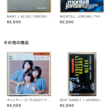
MARY J. BLIGE / SINCERIT
MONTELL JORDAN / THIS I
Y
S HOW WE DO IT
¥3,000
¥2,500
その他の商品
キャンディーズ / わな(HIT PAC
BEAT BANDIT / JAPANESE
K SERIES)
STRICTLY BREAKS & BEAT
¥4,000
¥2,000
S