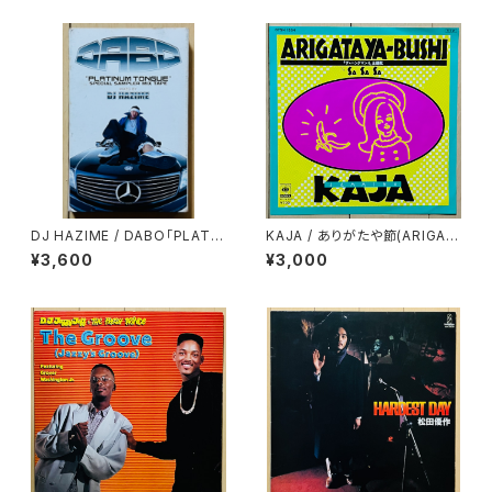
DJ HAZIME / DABO「PLATIN
KAJA / ありがたや節(ARIGAT
UM TONGUE」SPECIAL SA
AYA-BUSHI)
¥3,600
¥3,000
MPLER MIXTAPE