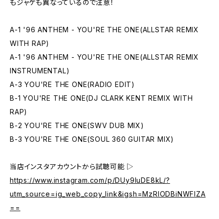
もジャケも異なっているので注意！
A-1 '96 ANTHEM - YOU'RE THE ONE(ALLSTAR REMIX
WITH RAP)
A-1 '96 ANTHEM - YOU'RE THE ONE(ALLSTAR REMIX
INSTRUMENTAL)
A-3 YOU'RE THE ONE(RADIO EDIT)
B-1 YOU'RE THE ONE(DJ CLARK KENT REMIX WITH
RAP)
B-2 YOU'RE THE ONE(SWV DUB MIX)
B-3 YOU'RE THE ONE(SOUL 360 GUITAR MIX)
当店インスタアカウントから試聴可能 ▷
https://www.instagram.com/p/DUy9IuDE8kL/?
utm_source=ig_web_copy_link&igsh=MzRlODBiNWFlZA
==