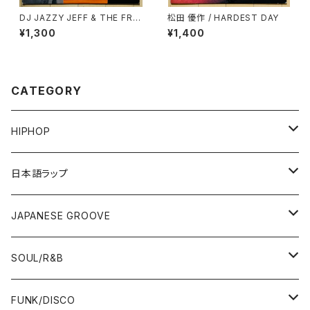
DJ JAZZY JEFF & THE FRE
松田 優作 / HARDEST DAY
SH PRINCE / THE GROOVE
¥1,300
¥1,400
(JAZZY'S GROOVE)
CATEGORY
HIPHOP
12"/7"
日本語ラップ
80'S OLD SCHOOL
LP
12"/7"
JAPANESE GROOVE
EARLY 90'S MIDDLE〜NEW SCHOOL
80'S OLD SCHOOL
80'S OLD SCHOOL〜EARLY 90'S
LP
LP
SOUL/R&B
MID〜LATE 90'S
EARLY 90'S MIDDLE〜NEW SCHOOL
MID〜LATE 90'S
80'S OLD SCHOOL〜EARLY 90'S
60'S/70'S
CD/TAPE
7"/12"
LP
FUNK/DISCO