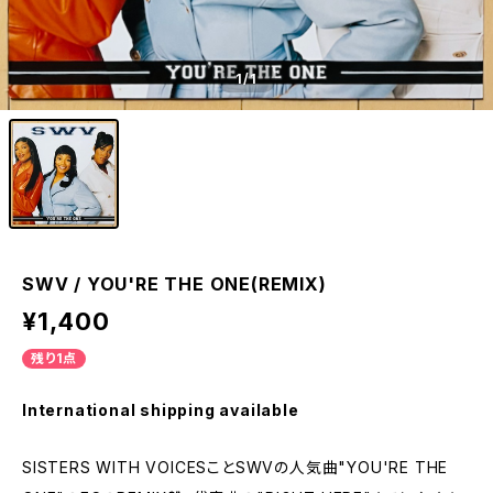
1
/1
SWV / YOU'RE THE ONE(REMIX)
¥1,400
残り1点
International shipping available
SISTERS WITH VOICESことSWVの人気曲"YOU'RE THE