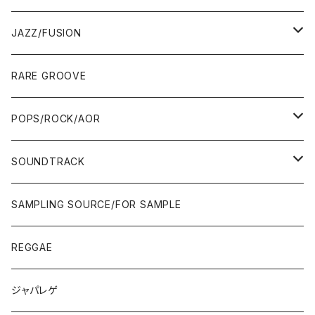
00'S
MID〜LATE 90'S
00'S
MID〜LATE 90'S
80'S
CD-R/DEMO/SAMPLE
60'S/70'S
60'S/70'S
12"/7"
LP
JAZZ/FUSION
10'S〜
00'S
10'S〜
00'S
90'S
CD ALBUM
80'S
80'S
60'S/70'S
70'S
12"/7"
JAZZ
RARE GROOVE
WEST COAST/SOUTH
10'S〜
10'S〜
00'S〜
SINGLE CD
90'S
90'S
80'S
80'S
70'S
FUSION
POPS/ROCK/AOR
JAPAN ONLY RELEASE/REMIX
WEST COAST/SOUTH
CITY POP
TAPE
00'S〜
00'S〜
90'S
90'S/00'S〜
80'S
POPS/S.S.W.
SOUNDTRACK
JAPAN ONLY RELEASE/REMIX
CITY POP
00'S〜
90'S/00'S〜
ROCK/AOR
LP
SAMPLING SOURCE/FOR SAMPLE
JAPANESE
7"/12"
REGGAE
OTHERS
JAPANESE
ジャパレゲ