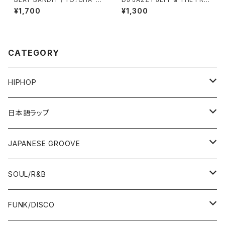
APS
SH PRINCE / THE GROOVE
¥1,700
¥1,300
(JAZZY'S GROOVE)
CATEGORY
HIPHOP
12"/7"
日本語ラップ
80'S OLD SCHOOL
LP
12"/7"
JAPANESE GROOVE
EARLY 90'S MIDDLE〜NEW SCHOOL
80'S OLD SCHOOL
80'S OLD SCHOOL〜EARLY 90'S
LP
LP
SOUL/R&B
MID〜LATE 90'S
EARLY 90'S MIDDLE〜NEW SCHOOL
MID〜LATE 90'S
80'S OLD SCHOOL〜EARLY 90'S
60'S/70'S
CD/TAPE
7"/12"
LP
FUNK/DISCO