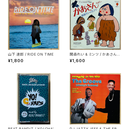
山下 達郎 / RIDE ON TIME
関森れい & ミンツ / かあさん
(マザー)
¥1,800
¥1,600
BEAT BANDIT / YO！CHA' R
DJ JAZZY JEFF & THE FRE