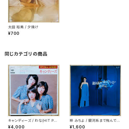
太田 裕美 / 夕焼け
¥700
同じカテゴリの商品
キャンディーズ / わな(HIT PAC
梓 みちよ / 銀河系まで飛んでい
K SERIES)
け！
¥4,000
¥1,600