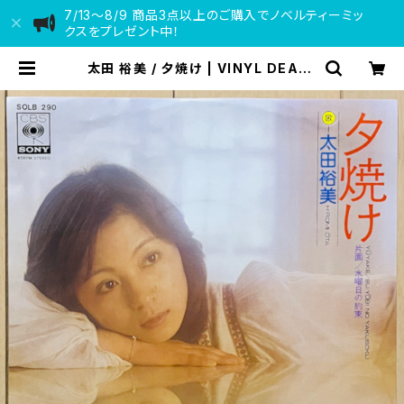
7/13〜8/9 商品3点以上のご購入でノベルティーミッ
クスをプレゼント中！
太田 裕美 / 夕焼け | VINYL DEALE
R