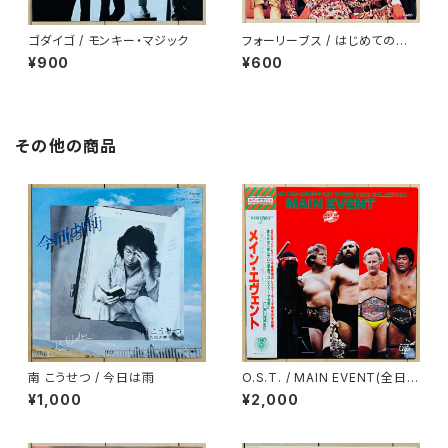
ゴダイゴ / モンキー・マジック
フォーリーブス / はじめての世
界で
¥900
¥600
その他の商品
南 こうせつ / 今日は雨
O.S.T. / MAIN EVENT(全日本
プロレス・テーマ・ソング・コレク
¥1,000
¥2,000
ション)