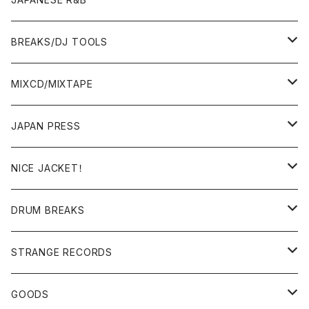
BREAKS/DJ TOOLS
BREAKS/MEGAMIX/CUT UP
MIXCD/MIXTAPE
RE-EDIT/DJ TOOLS
MIXCD
JAPAN PRESS
日本語ラップ
MIXTAPE
LP(+ OBI)
NICE JACKET！
JAPANESE DJ
7"/12"
DONUTS 45
DRUM BREAKS
US, OTHERS DJ
GIRLS
US/UK/OTHERS
STRANGE RECORDS
HIPHOP CLASSIC GALLERY
JAPANESE
DRUM DRUM DRUM/KARAOKE
GOODS