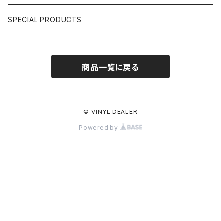
日本語ラップ CLASSIC GALLERY
パチソン/AUDIO CHECK/LIBRARY
BOOK
SPECIAL PRODUCTS
キッズ/プロレス/エロ
OTHERS
商品一覧に戻る
ETC...
© VINYL DEALER
Powered by