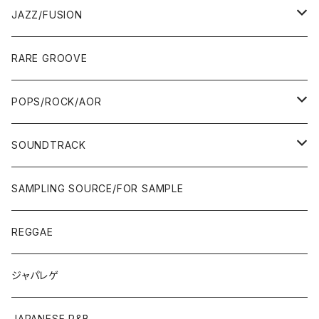
00'S
MID〜LATE 90'S
00'S
MID〜LATE 90'S
80'S
CD-R/DEMO/SAMPLE
60'S/70'S
60'S/70'S
12"/7"
LP
JAZZ/FUSION
10'S〜
00'S
10'S〜
00'S
90'S
CD ALBUM
80'S
80'S
60'S/70'S
70'S
12"/7"
JAZZ
RARE GROOVE
WEST COAST/SOUTH
10'S〜
10'S〜
00'S〜
SINGLE CD
90'S
90'S
80'S
80'S
70'S
FUSION
POPS/ROCK/AOR
JAPAN ONLY RELEASE/REMIX
WEST COAST/SOUTH
CITY POP
TAPE
00'S〜
00'S〜
90'S
90'S/00'S〜
80'S
POPS/S.S.W.
SOUNDTRACK
JAPAN ONLY RELEASE/REMIX
CITY POP
00'S〜
90'S/00'S〜
ROCK/AOR
LP
SAMPLING SOURCE/FOR SAMPLE
JAPANESE
7"/12"
REGGAE
OTHERS
JAPANESE
ジャパレゲ
OTHERS
JAPANESE R&B