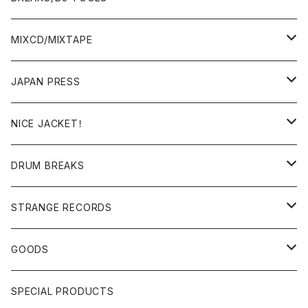
BREAKS/MEGAMIX/CUT UP
MIXCD/MIXTAPE
RE-EDIT/DJ TOOLS
MIXCD
JAPAN PRESS
日本語ラップ
MIXTAPE
LP(+ OBI)
NICE JACKET！
JAPANESE DJ
7"/12"
DONUTS 45
DRUM BREAKS
US, OTHERS DJ
GIRLS
US/UK/OTHERS
STRANGE RECORDS
HIPHOP CLASSIC GALLERY
JAPANESE
DRUM DRUM DRUM/KARAOKE
GOODS
日本語ラップ CLASSIC GALLERY
パチソン/AUDIO CHECK/LIBRARY
BOOK
SPECIAL PRODUCTS