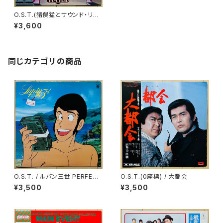
O.S.T.(猪俣猛とサウンド・リミ
テッド) / うる星やつら(JAM TR
¥3,600
IP)
同じカテゴリの商品
O.S.T. / ルパン三世 PERFECT
O.S.T.(0座標) / 大都会
COLLECTION
¥3,500
¥3,500