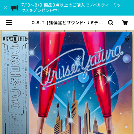
7/13〜8/9 商品3点以上のご購入でノベルティーミッ
クスをプレゼント中！
O.S.T.(猪俣猛とサウンド・リミテッ
ド) / うる星やつら(JAM TRIP) | VI
NYL DEALER