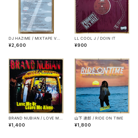
DJ HAZIME / MIXTAPE VOL.
LL COOL J / DOIN IT
10
¥2,600
¥900
BRAND NUBIAN / LOVE ME
山下 達郎 / RIDE ON TIME
OR LEAVE ME ALONE
¥1,400
¥1,800