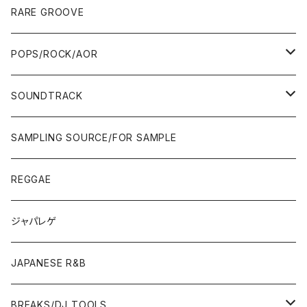
00'S
10'S〜
00'S
90'S
CD ALBUM
80'S
80'S
60'S/70'S
70'S
12"/7"
JAZZ
RARE GROOVE
WEST COAST/SOUTH
10'S〜
10'S〜
00'S〜
SINGLE CD
90'S
90'S
80'S
80'S
70'S
FUSION
POPS/ROCK/AOR
JAPAN ONLY RELEASE/REMIX
WEST COAST/SOUTH
CITY POP
TAPE
00'S〜
00'S〜
90'S
90'S/00'S〜
80'S
POPS/S.S.W.
SOUNDTRACK
JAPAN ONLY RELEASE/REMIX
CITY POP
00'S〜
90'S/00'S〜
ROCK/AOR
LP
SAMPLING SOURCE/FOR SAMPLE
JAPANESE
7"/12"
REGGAE
OTHERS
JAPANESE
ジャパレゲ
OTHERS
JAPANESE R&B
BREAKS/DJ TOOLS