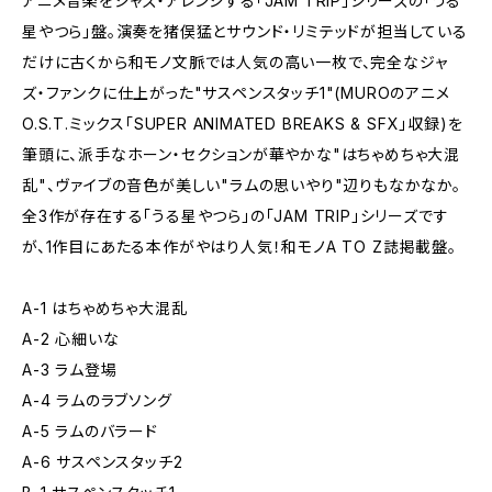
アニメ音楽をジャズ・アレンジする「JAM TRIP」シリーズの「うる
星やつら」盤。演奏を猪俣猛とサウンド・リミテッドが担当している
だけに古くから和モノ文脈では人気の高い一枚で、完全なジャ
ズ・ファンクに仕上がった"サスペンスタッチ1"(MUROのアニメ
O.S.T.ミックス「SUPER ANIMATED BREAKS & SFX」収録)を
筆頭に、派手なホーン・セクションが華やかな"はちゃめちゃ大混
乱"、ヴァイブの音色が美しい"ラムの思いやり"辺りもなかなか。
全3作が存在する「うる星やつら」の「JAM TRIP」シリーズです
が、1作目にあたる本作がやはり人気！和モノA TO Z誌掲載盤。
A-1 はちゃめちゃ大混乱
A-2 心細いな
A-3 ラム登場
A-4 ラムのラブソング
A-5 ラムのバラード
A-6 サスペンスタッチ2