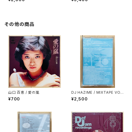
映画のすべて
ン)
その他の商品
山口 百恵 / 愛の嵐
DJ HAZIME / MIXTAPE VO
L.7
¥700
¥2,500