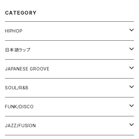
CATEGORY
HIPHOP
12"/7"
日本語ラップ
80'S OLD SCHOOL
LP
12"/7"
JAPANESE GROOVE
EARLY 90'S MIDDLE〜NEW SCHOOL
80'S OLD SCHOOL
80'S OLD SCHOOL〜EARLY 90'S
LP
LP
SOUL/R&B
MID〜LATE 90'S
EARLY 90'S MIDDLE〜NEW SCHOOL
MID〜LATE 90'S
80'S OLD SCHOOL〜EARLY 90'S
60'S/70'S
CD/TAPE
7"/12"
LP
FUNK/DISCO
00'S
MID〜LATE 90'S
00'S
MID〜LATE 90'S
80'S
CD-R/DEMO/SAMPLE
60'S/70'S
60'S/70'S
12"/7"
LP
JAZZ/FUSION
10'S〜