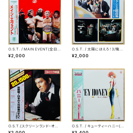
O.S.T. / MAIN EVENT(全日本
O.S.T. / 太陽にほえろ！3/俺た
プロレス・テーマ・ソング・コレク
ちの旅 最新テレビ主題曲集
¥2,000
¥2,000
ション)
O.S.T.(スクリーンランド・オー
O.S.T. / キューティーハニー(テ
ケストラ) / 最新盤！日本の大作
レビオリジナルBGMコレクショ
¥2,000
¥3,400