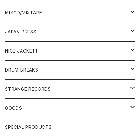
BREAKS/MEGAMIX/CUT UP
MIXCD/MIXTAPE
RE-EDIT/DJ TOOLS
MIXCD
JAPAN PRESS
日本語ラップ
MIXTAPE
LP(+ OBI)
NICE JACKET！
JAPANESE DJ
7"/12"
DONUTS 45
DRUM BREAKS
US, OTHERS DJ
GIRLS
US/UK/OTHERS
STRANGE RECORDS
HIPHOP CLASSIC GALLERY
JAPANESE
DRUM DRUM DRUM/KARAOKE
GOODS
日本語ラップ CLASSIC GALLERY
パチソン/AUDIO CHECK/LIBRARY
BOOK
SPECIAL PRODUCTS