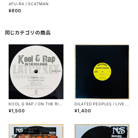
AFU-RA / SCATMAN
¥800
同じカテゴリの商品
KOOL G RAP / ON THE RIS
DILATED PEOPLES / LIVE O
E AGAIN
N STAGE
¥1,500
¥1,400