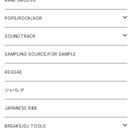
RARE GROOVE
WEST COAST/SOUTH
10'S〜
10'S〜
00'S〜
SINGLE CD
90'S
90'S
80'S
80'S
70'S
FUSION
POPS/ROCK/AOR
JAPAN ONLY RELEASE/REMIX
WEST COAST/SOUTH
CITY POP
TAPE
00'S〜
00'S〜
90'S
90'S/00'S〜
80'S
POPS/S.S.W.
SOUNDTRACK
JAPAN ONLY RELEASE/REMIX
CITY POP
00'S〜
90'S/00'S〜
ROCK/AOR
LP
SAMPLING SOURCE/FOR SAMPLE
JAPANESE
7"/12"
REGGAE
OTHERS
JAPANESE
ジャパレゲ
OTHERS
JAPANESE R&B
BREAKS/DJ TOOLS