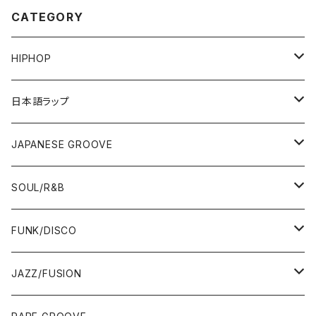
CATEGORY
HIPHOP
12"/7"
日本語ラップ
80'S OLD SCHOOL
LP
12"/7"
JAPANESE GROOVE
EARLY 90'S MIDDLE〜NEW SCHOOL
80'S OLD SCHOOL
80'S OLD SCHOOL〜EARLY 90'S
LP
LP
SOUL/R&B
MID〜LATE 90'S
EARLY 90'S MIDDLE〜NEW SCHOOL
MID〜LATE 90'S
80'S OLD SCHOOL〜EARLY 90'S
60'S/70'S
CD/TAPE
7"/12"
LP
FUNK/DISCO
00'S
MID〜LATE 90'S
00'S
MID〜LATE 90'S
80'S
CD-R/DEMO/SAMPLE
60'S/70'S
60'S/70'S
12"/7"
LP
JAZZ/FUSION
10'S〜
00'S
10'S〜
00'S
90'S
CD ALBUM
80'S
80'S
60'S/70'S
70'S
12"/7"
JAZZ