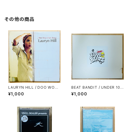
その他の商品
LAURYN HILL / DOO WOP
BEAT BANDIT / UNDER 100
(THAT THING)
0YEN BEATS(60 MINUTES
¥1,000
¥1,000
OF CHEAPNESS)(MIXCD-R)