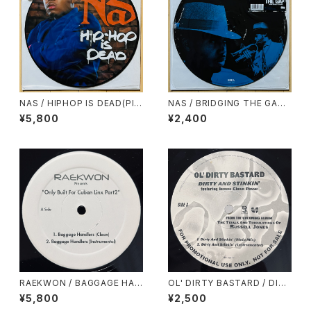
NAS / HIPHOP IS DEAD(PIC
NAS / BRIDGING THE GAP
TURE DISC)
(PICTURE DISC)
¥5,800
¥2,400
RAEKWON / BAGGAGE HAN
OL' DIRTY BASTARD / DIRT
DLERS
Y & STINKIN'
¥5,800
¥2,500