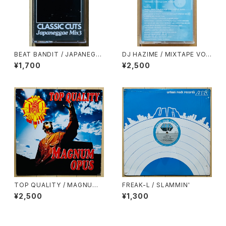
BEAT BANDIT / JAPANEGG
DJ HAZIME / MIXTAPE VO
AE MIX 3(CLASSIC CUTS)
L.7
¥1,700
¥2,500
TOP QUALITY / MAGNUM
FREAK-L / SLAMMIN'
OPUS
¥2,500
¥1,300