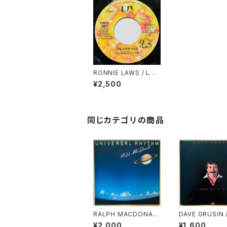
RONNIE LAWS / LOV
E IS HERE
¥2,500
同じカテゴリの商品
RALPH MACDONAL
DAVE GRUSIN /
D / UNIVERSAL RHY
E OF A KIND
¥2,000
¥1,600