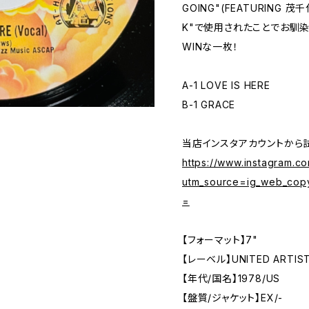
GOING"(FEATURING 茂千代
K"で使用されたことでお馴染み
WINな一枚！
A-1 LOVE IS HERE
B-1 GRACE
当店インスタアカウントから
https://www.instagram.
utm_source=ig_web_cop
=
【フォーマット】7"
【レーベル】UNITED ARTIS
【年代/国名】1978/US
【盤質/ジャケット】EX/-