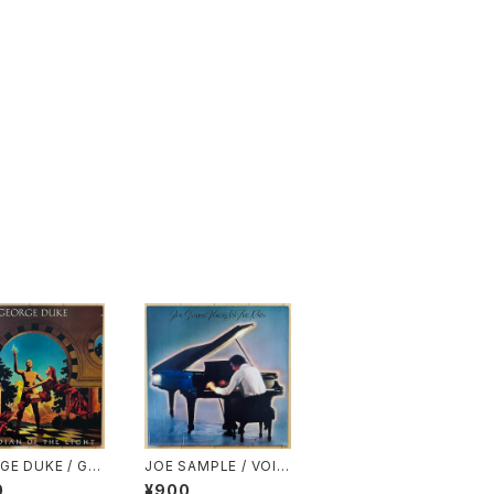
GE DUKE / GU
JOE SAMPLE / VOIC
AN OF THE LIG
ES IN THE RAIN
0
¥900