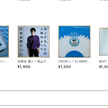
HT
ティ・ド
古尾谷 雅人 / 見上げる
FREAK-L / SLAMMI
BEAT
G)
だけの人間のようで
N'
ER 1
¥1,800
¥1,300
¥1,0
(60 
HEAP
R)