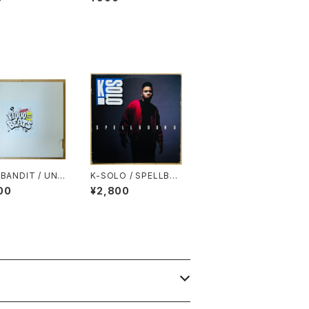
 BANDIT / UND
K-SOLO / SPELLBO
000YEN BEATS
UND
00
¥2,800
MINUTES OF C
NESS)(MIXCD-