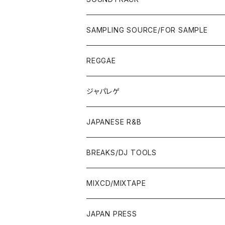
JAPAN ONLY RELEASE/REMIX
CITY POP
00'S〜
90'S/00'S〜
ROCK/AOR
LP
SAMPLING SOURCE/FOR SAMPLE
JAPANESE
7"/12"
REGGAE
OTHERS
JAPANESE
ジャパレゲ
OTHERS
JAPANESE R&B
BREAKS/DJ TOOLS
BREAKS/MEGAMIX/CUT UP
MIXCD/MIXTAPE
RE-EDIT/DJ TOOLS
MIXCD
JAPAN PRESS