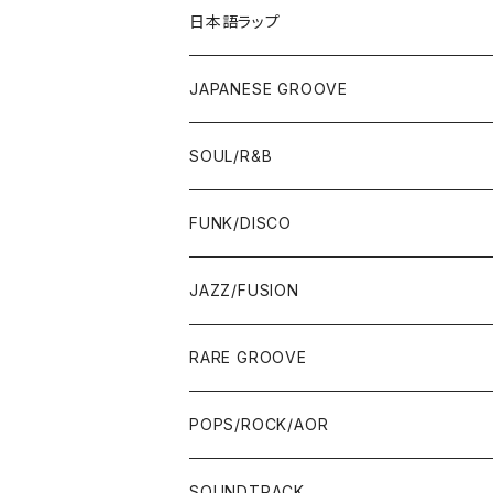
12"/7"
日本語ラップ
80'S OLD SCHOOL
LP
12"/7"
JAPANESE GROOVE
EARLY 90'S MIDDLE〜NEW SCHOOL
80'S OLD SCHOOL
80'S OLD SCHOOL〜EARLY 90'S
LP
LP
SOUL/R&B
MID〜LATE 90'S
EARLY 90'S MIDDLE〜NEW SCHOOL
MID〜LATE 90'S
80'S OLD SCHOOL〜EARLY 90'S
60'S/70'S
CD/TAPE
7"/12"
LP
FUNK/DISCO
00'S
MID〜LATE 90'S
00'S
MID〜LATE 90'S
80'S
CD-R/DEMO/SAMPLE
60'S/70'S
60'S/70'S
12"/7"
LP
JAZZ/FUSION
10'S〜
00'S
10'S〜
00'S
90'S
CD ALBUM
80'S
80'S
60'S/70'S
70'S
12"/7"
JAZZ
RARE GROOVE
WEST COAST/SOUTH
10'S〜
10'S〜
00'S〜
SINGLE CD
90'S
90'S
80'S
80'S
70'S
FUSION
POPS/ROCK/AOR
JAPAN ONLY RELEASE/REMIX
WEST COAST/SOUTH
CITY POP
TAPE
00'S〜
00'S〜
90'S
90'S/00'S〜
80'S
POPS/S.S.W.
SOUNDTRACK