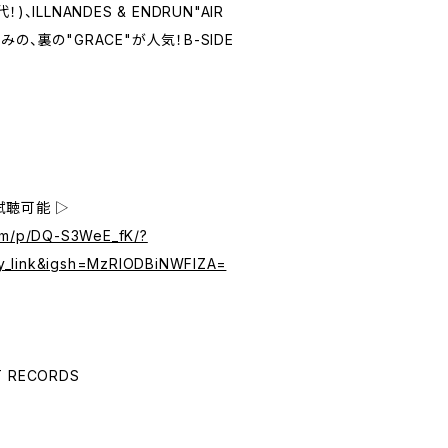
！)、ILLNANDES & ENDRUN"AIR
の、裏の"GRACE"が人気！B-SIDE
試聴可能 ▷
com/p/DQ-S3WeE_fK/?
y_link&igsh=MzRlODBiNWFlZA=
T RECORDS