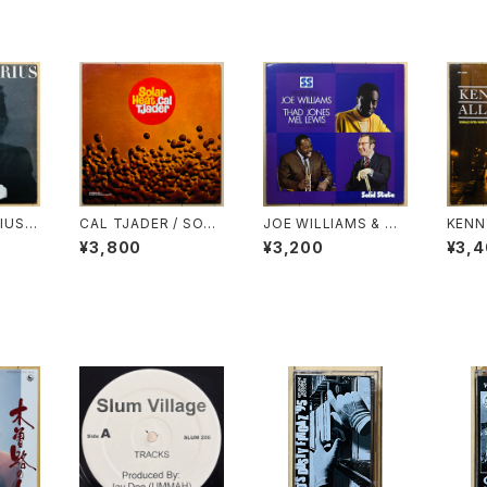
US /
CAL TJADER / SOLA
JOE WILLIAMS & TH
KENN
R HEAT
AD JONES / MEL LE
LL N
¥3,800
¥3,200
¥3,
WIS ORCHESTRA(S.
T.)