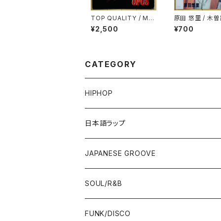
TOP QUALITY / MA
原田 悠里 / 木
GNUM OPUS
¥2,500
¥700
CATEGORY
HIPHOP
12"/7"
日本語ラップ
80'S OLD SCHOOL
LP
12"/7"
JAPANESE GROOVE
EARLY 90'S MIDDLE〜NEW SCHOOL
80'S OLD SCHOOL
80'S OLD SCHOOL〜EARLY 90'S
LP
LP
SOUL/R&B
MID〜LATE 90'S
EARLY 90'S MIDDLE〜NEW SCHOOL
MID〜LATE 90'S
80'S OLD SCHOOL〜EARLY 90'S
60'S/70'S
CD/TAPE
7"/12"
LP
FUNK/DISCO