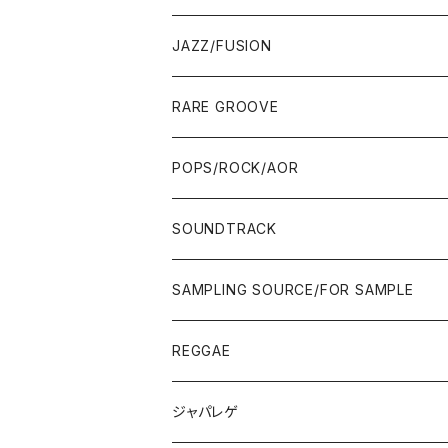
00'S
MID〜LATE 90'S
00'S
MID〜LATE 90'S
80'S
CD-R/DEMO/SAMPLE
60'S/70'S
60'S/70'S
12"/7"
LP
JAZZ/FUSION
10'S〜
00'S
10'S〜
00'S
90'S
CD ALBUM
80'S
80'S
60'S/70'S
70'S
12"/7"
JAZZ
RARE GROOVE
WEST COAST/SOUTH
10'S〜
10'S〜
00'S〜
SINGLE CD
90'S
90'S
80'S
80'S
70'S
FUSION
POPS/ROCK/AOR
JAPAN ONLY RELEASE/REMIX
WEST COAST/SOUTH
CITY POP
TAPE
00'S〜
00'S〜
90'S
90'S/00'S〜
80'S
POPS/S.S.W.
SOUNDTRACK
JAPAN ONLY RELEASE/REMIX
CITY POP
00'S〜
90'S/00'S〜
ROCK/AOR
LP
SAMPLING SOURCE/FOR SAMPLE
JAPANESE
7"/12"
REGGAE
OTHERS
JAPANESE
ジャパレゲ