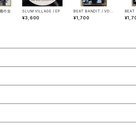
曽路の女
SLUM VILLAGE / EP
BEAT BANDIT / VD'S
BEAT 
DUSTY FINGAZ '95
ANEG
¥3,600
¥1,700
¥1,7
ASSI