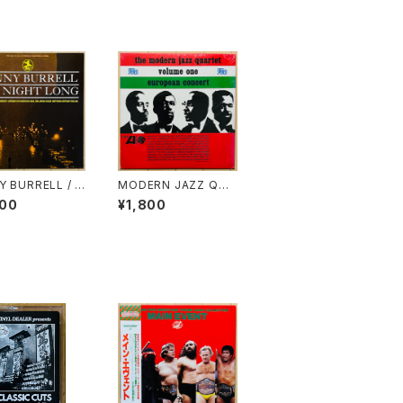
Y BURRELL / A
MODERN JAZZ QUI
IGHT LONG
NTET / EUROPEAN
400
¥1,800
CONCERT VOL.1