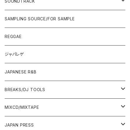
POPS/S.S.W.
SOUNDTRACK
JAPAN ONLY RELEASE/REMIX
CITY POP
00'S〜
90'S/00'S〜
ROCK/AOR
LP
SAMPLING SOURCE/FOR SAMPLE
JAPANESE
7"/12"
REGGAE
OTHERS
JAPANESE
ジャパレゲ
OTHERS
JAPANESE R&B
BREAKS/DJ TOOLS
BREAKS/MEGAMIX/CUT UP
MIXCD/MIXTAPE
RE-EDIT/DJ TOOLS
MIXCD
JAPAN PRESS