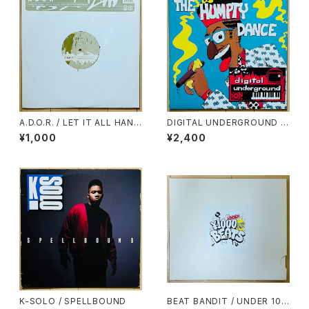
A.D.O.R. / LET IT ALL HANG
DIGITAL UNDERGROUND /
OUT(RAE & CHRISTIAN RE
THE HUMPTY DANCE
¥1,000
¥2,400
MIX)
K-SOLO / SPELLBOUND
BEAT BANDIT / UNDER 100