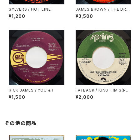
SYLVERS / HOT LINE
JAMES BROWN / THE DRU
NK
¥1,200
¥3,500
RICK JAMES / YOU & I
FATBACK / KING TIM 3(PER
SONALITY JACK)
¥1,500
¥2,000
その他の商品