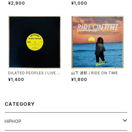
0YEN BEATS(60 MINUTES
¥2,800
¥1,000
OF CHEAPNESS)(MIXCD-R)
DILATED PEOPLES / LIVE O
山下 達郎 / RIDE ON TIME
N STAGE
¥1,400
¥1,800
CATEGORY
HIPHOP