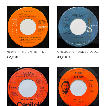
NEW BIRTH / UNTIL IT'S TI
CHEQUERS / UNDECIDED L
ME FOR YOU TO GO
OVE
¥2,500
¥1,800