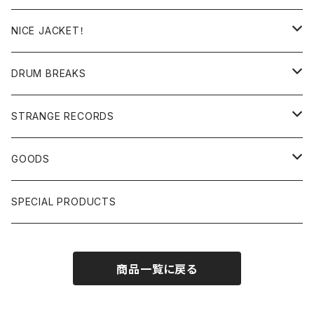
日本語ラップ
MIXTAPE
LP(+ OBI)
NICE JACKET！
JAPANESE DJ
7"/12"
DONUTS 45
DRUM BREAKS
US, OTHERS DJ
GIRLS
US/UK/OTHERS
STRANGE RECORDS
HIPHOP CLASSIC GALLERY
JAPANESE
DRUM DRUM DRUM/KARAOKE
GOODS
日本語ラップ CLASSIC GALLERY
パチソン/AUDIO CHECK/LIBRARY
BOOK
SPECIAL PRODUCTS
キッズ/プロレス/エロ
OTHERS
商品一覧に戻る
ETC...