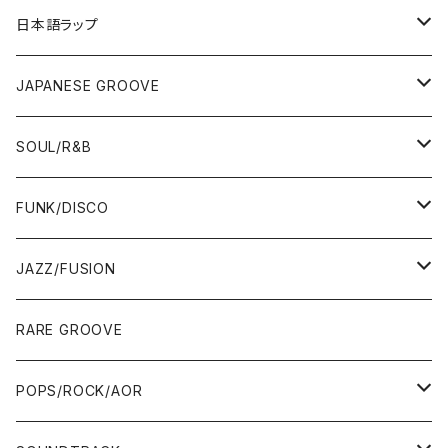
12"/7"
日本語ラップ
80'S OLD SCHOOL
LP
12"/7"
JAPANESE GROOVE
EARLY 90'S MIDDLE〜NEW SCHOOL
80'S OLD SCHOOL
80'S OLD SCHOOL〜EARLY 90'S
LP
LP
SOUL/R&B
MID〜LATE 90'S
EARLY 90'S MIDDLE〜NEW SCHOOL
MID〜LATE 90'S
80'S OLD SCHOOL〜EARLY 90'S
60'S/70'S
CD/TAPE
7"/12"
LP
FUNK/DISCO
00'S
MID〜LATE 90'S
00'S
MID〜LATE 90'S
80'S
CD-R/DEMO/SAMPLE
60'S/70'S
60'S/70'S
12"/7"
LP
JAZZ/FUSION
10'S〜
00'S
10'S〜
00'S
90'S
CD ALBUM
80'S
80'S
60'S/70'S
70'S
12"/7"
JAZZ
RARE GROOVE
WEST COAST/SOUTH
10'S〜
10'S〜
00'S〜
SINGLE CD
90'S
90'S
80'S
80'S
70'S
FUSION
POPS/ROCK/AOR
JAPAN ONLY RELEASE/REMIX
WEST COAST/SOUTH
CITY POP
TAPE
00'S〜
00'S〜
90'S
90'S/00'S〜
80'S