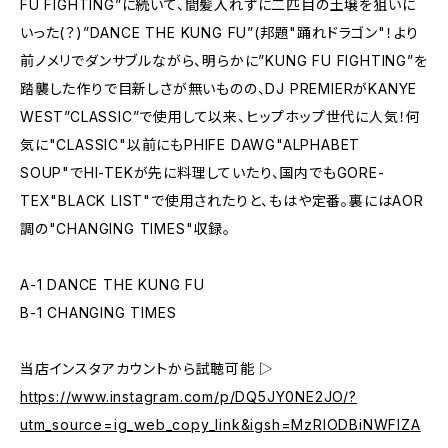
FU FIGHTING”に続いて、間髪入れずに二匹目の土壌を狙いに
いった(？)”DANCE THE KUNG FU”(邦題"踊れドラゴン"！より
前ノメリでダンサブルながら、明らかに”KUNG FU FIGHTING”を
踏襲した作りで目新しさが無いものの、DJ PREMIERがKANYE
WEST”CLASSIC”で使用して以来、ヒップホップ世代に人気！何
気に"CLASSIC"以前にもPHIFE DAWG"ALPHABET
SOUP"でHI-TEKが先に料理していたり、国内でもGORE-
TEX"BLACK LIST"で使用されたりと、もはや定番。裏にはAOR
調の"CHANGING TIMES"収録。
A-1 DANCE THE KUNG FU
B-1 CHANGING TIMES
当店インスタアカウントから試聴可能 ▷
https://www.instagram.com/p/DQ5JY0NE2JO/?
utm_source=ig_web_copy_link&igsh=MzRlODBiNWFlZA