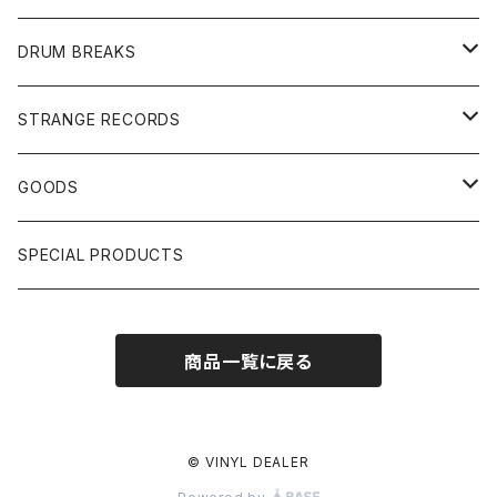
JAPANESE DJ
7"/12"
DONUTS 45
DRUM BREAKS
US, OTHERS DJ
GIRLS
US/UK/OTHERS
STRANGE RECORDS
HIPHOP CLASSIC GALLERY
JAPANESE
DRUM DRUM DRUM/KARAOKE
GOODS
日本語ラップ CLASSIC GALLERY
パチソン/AUDIO CHECK/LIBRARY
BOOK
SPECIAL PRODUCTS
キッズ/プロレス/エロ
OTHERS
商品一覧に戻る
ETC...
© VINYL DEALER