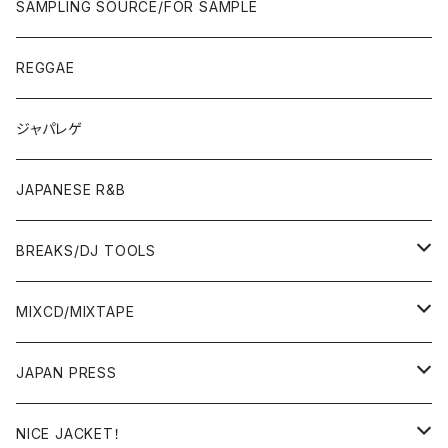
ROCK/AOR
LP
SAMPLING SOURCE/FOR SAMPLE
JAPANESE
7"/12"
REGGAE
OTHERS
JAPANESE
ジャパレゲ
OTHERS
JAPANESE R&B
BREAKS/DJ TOOLS
BREAKS/MEGAMIX/CUT UP
MIXCD/MIXTAPE
RE-EDIT/DJ TOOLS
MIXCD
JAPAN PRESS
日本語ラップ
MIXTAPE
LP(+ OBI)
NICE JACKET！