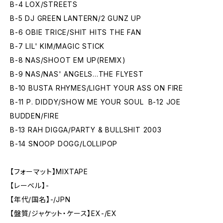
B-4 LOX/ STREETS
B-5 DJ GREEN LANTERN/2 GUNZ UP
B-6 OBIE TRICE/SHIT HITS THE FAN
B-7 LIL' KIM/MAGIC STICK
B-8 NAS/SHOOT EM UP(REMIX)
B-9 NAS/NAS' ANGELS...THE FLYEST
B-10 BUSTA RHYMES/LIGHT YOUR ASS ON FIRE
B-11 P. DIDDY/ SHOW ME YOUR SOUL B-12 JOE
BUDDEN/FIRE
B-13 RAH DIGGA/PARTY & BULLSHIT 2003
B-14 SNOOP DOGG/LOLLIPOP
【フォーマット】MIXTAPE
【レーベル】-
【年代/国名】-/JPN
【盤質/ジャケット・ケース】EX-/EX