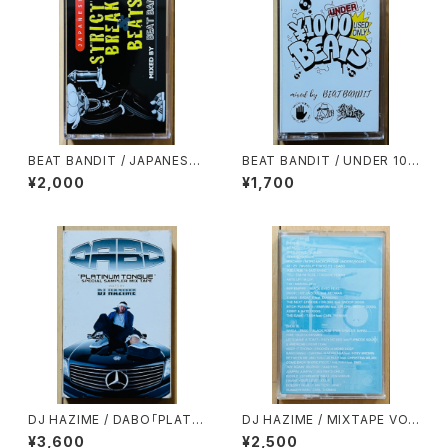
BEAT BANDIT / JAPANESE
BEAT BANDIT / UNDER 100
STRICTLY BREAKS & BEAT
0YEN BEATS(60 MINUTES
¥2,000
¥1,700
S
OF CHEAPNESS)
DJ HAZIME / DABO「PLATIN
DJ HAZIME / MIXTAPE VO
UM TONGUE」SPECIAL SA
L.7
¥3,600
¥2,500