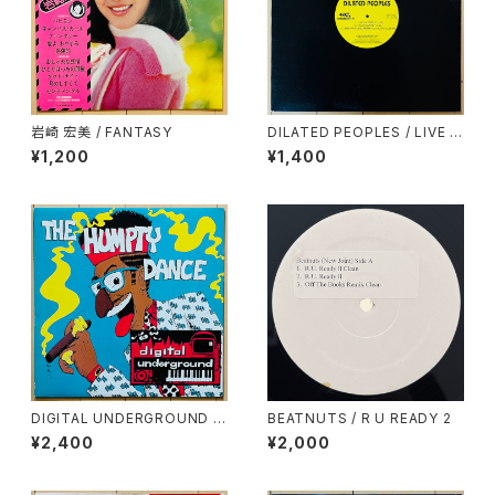
岩崎 宏美 / FANTASY
DILATED PEOPLES / LIVE O
N STAGE
¥1,200
¥1,400
DIGITAL UNDERGROUND /
BEATNUTS / R U READY 2
THE HUMPTY DANCE
¥2,400
¥2,000