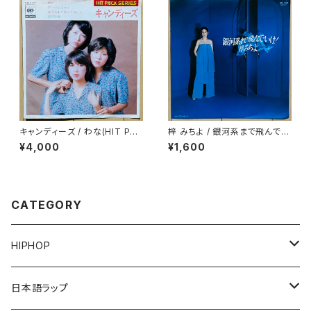
キャンディーズ / わな(HIT PAC
梓 みちよ / 銀河系まで飛んでい
K SERIES)
け！
¥4,000
¥1,600
CATEGORY
HIPHOP
12"/7"
日本語ラップ