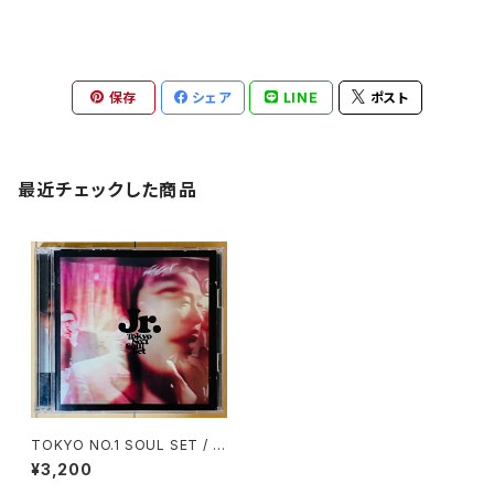
保存
シェア
LINE
ポスト
最近チェックした商品
TOKYO NO.1 SOUL SET / J
R.(2CD)
¥3,200