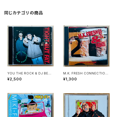
同じカテゴリの商品
YOU THE ROCK & DJ BEN /
M.K. FRESH CONNECTION
TIGHT BUT FAT
& FRIENDS / TOKYO CLUB
¥2,500
¥1,300
FUNK