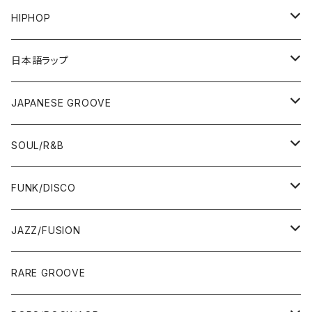
HIPHOP
12"/7"
日本語ラップ
80'S OLD SCHOOL
LP
12"/7"
JAPANESE GROOVE
EARLY 90'S MIDDLE〜NEW SCHOOL
80'S OLD SCHOOL
80'S OLD SCHOOL〜EARLY 90'S
LP
LP
SOUL/R&B
MID〜LATE 90'S
EARLY 90'S MIDDLE〜NEW SCHOOL
MID〜LATE 90'S
80'S OLD SCHOOL〜EARLY 90'S
60'S/70'S
CD/TAPE
7"/12"
LP
FUNK/DISCO
00'S
MID〜LATE 90'S
00'S
MID〜LATE 90'S
80'S
CD-R/DEMO/SAMPLE
60'S/70'S
60'S/70'S
12"/7"
LP
JAZZ/FUSION
10'S〜
00'S
10'S〜
00'S
90'S
CD ALBUM
80'S
80'S
60'S/70'S
70'S
12"/7"
JAZZ
RARE GROOVE
WEST COAST/SOUTH
10'S〜
10'S〜
00'S〜
SINGLE CD
90'S
90'S
80'S
80'S