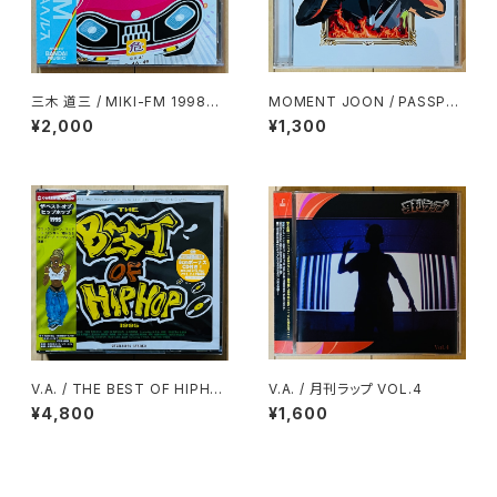
三木 道三 / MIKI-FM 1998ME
MOMENT JOON / PASSPO
GAヘルス
RT & GARCON DX
¥2,000
¥1,300
V.A. / THE BEST OF HIPHO
V.A. / 月刊ラップ VOL.4
P 1995(2CD)
¥4,800
¥1,600