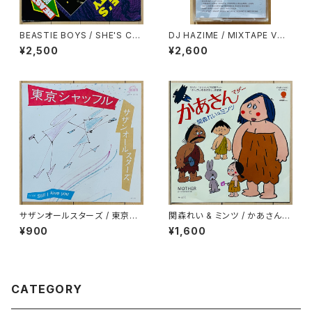
BEASTIE BOYS / SHE'S CR
DJ HAZIME / MIXTAPE VOL.
AFTY
10
¥2,500
¥2,600
サザンオールスターズ / 東京シ
関森れい & ミンツ / かあさん
ャッフル
(マザー)
¥900
¥1,600
CATEGORY