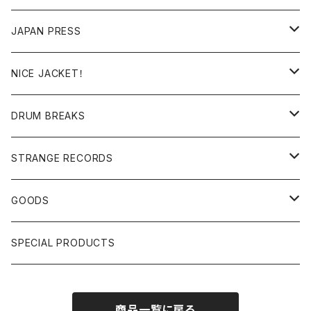
RE-EDIT/DJ TOOLS
MIXCD
JAPAN PRESS
日本語ラップ
MIXTAPE
LP(+ OBI)
NICE JACKET！
JAPANESE DJ
7"/12"
DONUTS 45
DRUM BREAKS
US, OTHERS DJ
GIRLS
US/UK/OTHERS
STRANGE RECORDS
HIPHOP CLASSIC GALLERY
JAPANESE
DRUM DRUM DRUM/KARAOKE
GOODS
日本語ラップ CLASSIC GALLERY
パチソン/AUDIO CHECK/LIBRARY
BOOK
SPECIAL PRODUCTS
キッズ/プロレス/エロ
OTHERS
商品一覧に戻る