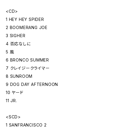
<CD>
1 HEY HEY SPIDER
2 BOOMERANG JOE
3 SIGHER
4 否応なしに
5 風
6 BRONCO SUMMER
7 クレイジークライマー
8 SUNROOM
9 DOG DAY AFTERNOON
10 ヤード
11 JR.
<SCD>
1 SANFRANCISCO 2