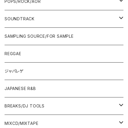
70'S
FUSION
POPS/ROCK/AOR
JAPAN ONLY RELEASE/REMIX
WEST COAST/SOUTH
CITY POP
TAPE
00'S〜
00'S〜
90'S
90'S/00'S〜
80'S
POPS/S.S.W.
SOUNDTRACK
JAPAN ONLY RELEASE/REMIX
CITY POP
00'S〜
90'S/00'S〜
ROCK/AOR
LP
SAMPLING SOURCE/FOR SAMPLE
JAPANESE
7"/12"
REGGAE
OTHERS
JAPANESE
ジャパレゲ
OTHERS
JAPANESE R&B
BREAKS/DJ TOOLS
BREAKS/MEGAMIX/CUT UP
MIXCD/MIXTAPE