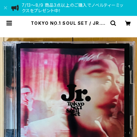
7/13〜8/9 商品3点以上のご購入でノベルティーミッ
クスをプレゼント中！
TOKYO NO.1 SOUL SET / JR.(2
CD) | VINYL DEALER