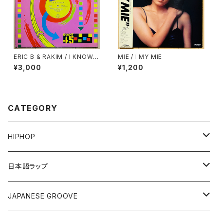
ERIC B & RAKIM / I KNOW Y
MIE / I MY MIE
OU GOT SOUL
¥3,000
¥1,200
CATEGORY
HIPHOP
12"/7"
日本語ラップ
80'S OLD SCHOOL
LP
12"/7"
JAPANESE GROOVE