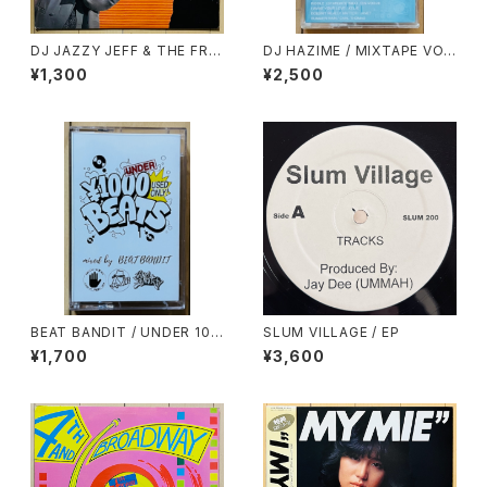
DJ JAZZY JEFF & THE FRE
DJ HAZIME / MIXTAPE VO
SH PRINCE / THE GROOVE
L.7
¥1,300
¥2,500
(JAZZY'S GROOVE)
BEAT BANDIT / UNDER 100
SLUM VILLAGE / EP
0YEN BEATS(60 MINUTES
¥1,700
¥3,600
OF CHEAPNESS)