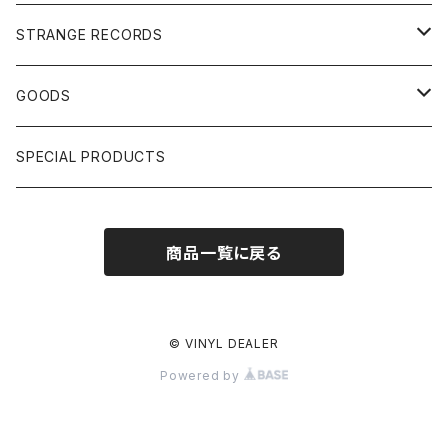
US, OTHERS DJ
GIRLS
US/UK/OTHERS
STRANGE RECORDS
HIPHOP CLASSIC GALLERY
JAPANESE
DRUM DRUM DRUM/KARAOKE
GOODS
日本語ラップ CLASSIC GALLERY
パチソン/AUDIO CHECK/LIBRARY
BOOK
SPECIAL PRODUCTS
キッズ/プロレス/エロ
OTHERS
商品一覧に戻る
ETC...
© VINYL DEALER
Powered by