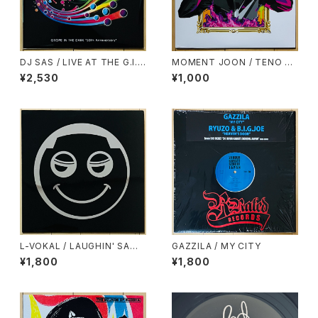
DJ SAS / LIVE AT THE G.I.
MOMENT JOON / TENO HI
T.D.
RA
¥2,530
¥1,000
L-VOKAL / LAUGHIN' SAMP
GAZZILA / MY CITY
LER
¥1,800
¥1,800