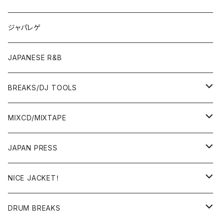
OTHERS
JAPANESE
ジャパレゲ
OTHERS
JAPANESE R&B
BREAKS/DJ TOOLS
BREAKS/MEGAMIX/CUT UP
MIXCD/MIXTAPE
RE-EDIT/DJ TOOLS
MIXCD
JAPAN PRESS
日本語ラップ
MIXTAPE
LP(+ OBI)
NICE JACKET！
JAPANESE DJ
7"/12"
DONUTS 45
DRUM BREAKS