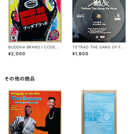
BUDDHA BRAND / CODEな
TETRAD THE GANG OF FO
会話
UR / LAILA
¥2,000
¥1,800
その他の商品