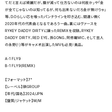
てだと言えば綺麗だが、腹が減って仕方ないのは何故か」や「金
が全てじゃないのは知ってるが、何も出来ないだろ金が無けりゃ」
等、D.Oらしい芯を喰ったパンチラインを叩き込む、間違い無く
2020年代の代表曲となるであろう一曲。裏にはヴァースを
RYKEY DADDY DIRTYに譲ったREMIXを収録。RYKEY
DADDY DIRTY、RED EYE、孫GONG、阿修羅MIC、そして芸人
の永野(！)等がキャメオ出演したMVも必見！美品。
A-1 FLY9
B-1 FLY9(REMIX)
【フォーマット】7"
【レーベル】鎖GROUP
【年代/国名】2024/JPN
【盤質/ジャケット】M/M