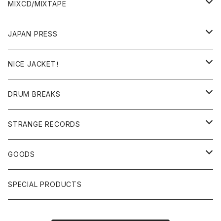
BREAKS/MEGAMIX/CUT UP
MIXCD/MIXTAPE
RE-EDIT/DJ TOOLS
MIXCD
JAPAN PRESS
日本語ラップ
MIXTAPE
LP(+ OBI)
NICE JACKET！
JAPANESE DJ
7"/12"
DONUTS 45
DRUM BREAKS
US, OTHERS DJ
GIRLS
US/UK/OTHERS
STRANGE RECORDS
HIPHOP CLASSIC GALLERY
JAPANESE
DRUM DRUM DRUM/KARAOKE
GOODS
日本語ラップ CLASSIC GALLERY
パチソン/AUDIO CHECK/LIBRARY
BOOK
SPECIAL PRODUCTS
キッズ/プロレス/エロ
OTHERS