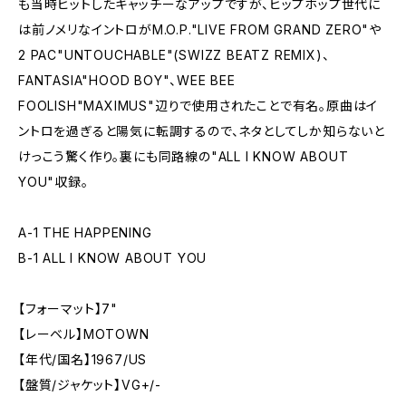
も当時ヒットしたキャッチーなアップですが、ヒップホップ世代に
は前ノメリなイントロがM.O.P."LIVE FROM GRAND ZERO"や
2 PAC"UNTOUCHABLE"(SWIZZ BEATZ REMIX)、
FANTASIA"HOOD BOY"、WEE BEE
FOOLISH"MAXIMUS"辺りで使用されたことで有名。原曲はイ
ントロを過ぎると陽気に転調するので、ネタとしてしか知らないと
けっこう驚く作り。裏にも同路線の"ALL I KNOW ABOUT
YOU"収録。
A-1 THE HAPPENING
B-1 ALL I KNOW ABOUT YOU
【フォーマット】7"
【レーベル】MOTOWN
【年代/国名】1967/US
【盤質/ジャケット】VG+/-