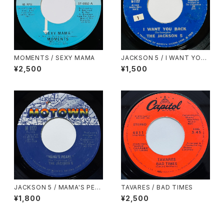
MOMENTS / SEXY MAMA
JACKSON 5 / I WANT YOU
BACK
¥2,500
¥1,500
JACKSON 5 / MAMA'S PEA
TAVARES / BAD TIMES
RL
¥1,800
¥2,500