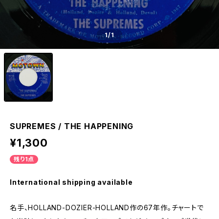
1
/1
SUPREMES / THE HAPPENING
¥1,300
残り1点
International shipping available
名手、HOLLAND-DOZIER-HOLLAND作の67年作。チャートで