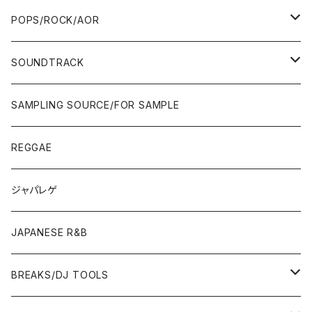
WEST COAST/SOUTH
10'S〜
10'S〜
00'S〜
SINGLE CD
90'S
90'S
80'S
80'S
70'S
FUSION
POPS/ROCK/AOR
JAPAN ONLY RELEASE/REMIX
WEST COAST/SOUTH
CITY POP
TAPE
00'S〜
00'S〜
90'S
90'S/00'S〜
80'S
POPS/S.S.W.
SOUNDTRACK
JAPAN ONLY RELEASE/REMIX
CITY POP
00'S〜
90'S/00'S〜
ROCK/AOR
LP
SAMPLING SOURCE/FOR SAMPLE
JAPANESE
7"/12"
REGGAE
OTHERS
JAPANESE
ジャパレゲ
OTHERS
JAPANESE R&B
BREAKS/DJ TOOLS