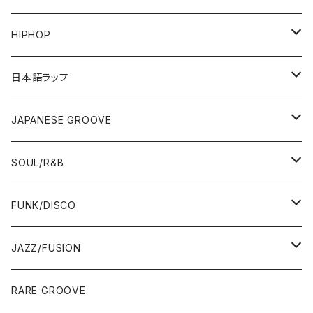
HIPHOP
12"/7"
日本語ラップ
80'S OLD SCHOOL
LP
12"/7"
JAPANESE GROOVE
EARLY 90'S MIDDLE〜NEW SCHOOL
80'S OLD SCHOOL
80'S OLD SCHOOL〜EARLY 90'S
LP
LP
SOUL/R&B
MID〜LATE 90'S
EARLY 90'S MIDDLE〜NEW SCHOOL
MID〜LATE 90'S
80'S OLD SCHOOL〜EARLY 90'S
60'S/70'S
CD/TAPE
7"/12"
LP
FUNK/DISCO
00'S
MID〜LATE 90'S
00'S
MID〜LATE 90'S
80'S
CD-R/DEMO/SAMPLE
60'S/70'S
60'S/70'S
12"/7"
LP
JAZZ/FUSION
10'S〜
00'S
10'S〜
00'S
90'S
CD ALBUM
80'S
80'S
60'S/70'S
70'S
12"/7"
JAZZ
RARE GROOVE