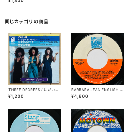
¥1,300
同じカテゴリの商品
THREE DEGREES / にがい涙
BARBARA JEAN ENGLISH /
(EP)
YOU'RE GONNA NEED SOM
¥1,200
¥4,800
EBODY TO LOVE