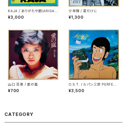
KAJA / ありがたや節(ARIGAT
少年隊 / 君だけに
AYA-BUSHI)
¥3,000
¥1,300
山口 百恵 / 愛の嵐
O.S.T. / ルパン三世 PERFECT
COLLECTION
¥700
¥3,500
CATEGORY