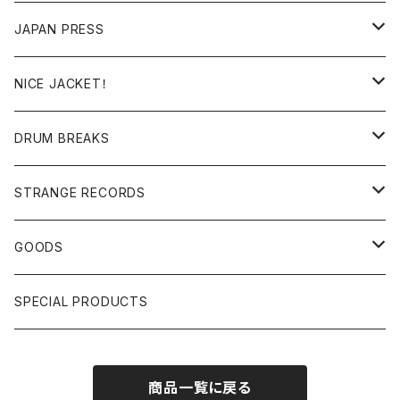
RE-EDIT/DJ TOOLS
MIXCD
JAPAN PRESS
日本語ラップ
MIXTAPE
LP(+ OBI)
NICE JACKET！
JAPANESE DJ
7"/12"
DONUTS 45
DRUM BREAKS
US, OTHERS DJ
GIRLS
US/UK/OTHERS
STRANGE RECORDS
HIPHOP CLASSIC GALLERY
JAPANESE
DRUM DRUM DRUM/KARAOKE
GOODS
日本語ラップ CLASSIC GALLERY
パチソン/AUDIO CHECK/LIBRARY
BOOK
SPECIAL PRODUCTS
キッズ/プロレス/エロ
OTHERS
商品一覧に戻る