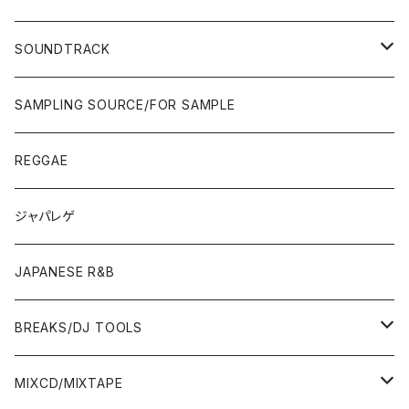
JAPAN ONLY RELEASE/REMIX
WEST COAST/SOUTH
CITY POP
TAPE
00'S〜
00'S〜
90'S
90'S/00'S〜
80'S
POPS/S.S.W.
SOUNDTRACK
JAPAN ONLY RELEASE/REMIX
CITY POP
00'S〜
90'S/00'S〜
ROCK/AOR
LP
SAMPLING SOURCE/FOR SAMPLE
JAPANESE
7"/12"
REGGAE
OTHERS
JAPANESE
ジャパレゲ
OTHERS
JAPANESE R&B
BREAKS/DJ TOOLS
BREAKS/MEGAMIX/CUT UP
MIXCD/MIXTAPE