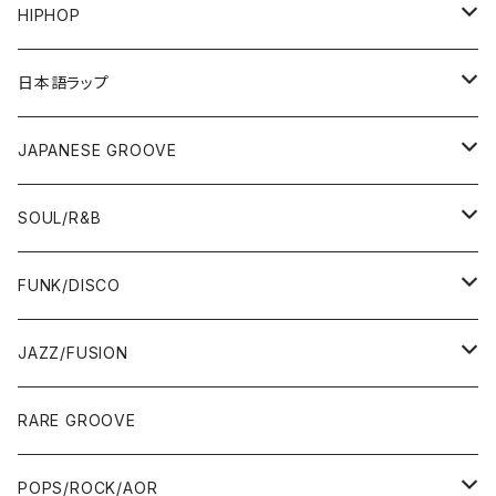
HIPHOP
12"/7"
日本語ラップ
80'S OLD SCHOOL
LP
12"/7"
JAPANESE GROOVE
EARLY 90'S MIDDLE〜NEW SCHOOL
80'S OLD SCHOOL
80'S OLD SCHOOL〜EARLY 90'S
LP
LP
SOUL/R&B
MID〜LATE 90'S
EARLY 90'S MIDDLE〜NEW SCHOOL
MID〜LATE 90'S
80'S OLD SCHOOL〜EARLY 90'S
60'S/70'S
CD/TAPE
7"/12"
LP
FUNK/DISCO
00'S
MID〜LATE 90'S
00'S
MID〜LATE 90'S
80'S
CD-R/DEMO/SAMPLE
60'S/70'S
60'S/70'S
12"/7"
LP
JAZZ/FUSION
10'S〜
00'S
10'S〜
00'S
90'S
CD ALBUM
80'S
80'S
60'S/70'S
70'S
12"/7"
JAZZ
RARE GROOVE
WEST COAST/SOUTH
10'S〜
10'S〜
00'S〜
SINGLE CD
90'S
90'S
80'S
80'S
70'S
FUSION
POPS/ROCK/AOR