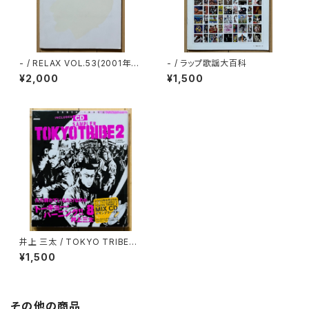
- / RELAX VOL.53(2001年7
- / ラップ歌謡大百科
月号)
¥2,000
¥1,500
井上 三太 / TOKYO TRIBE2
第8巻(INCLUDED CD SAMP
¥1,500
LER)
その他の商品