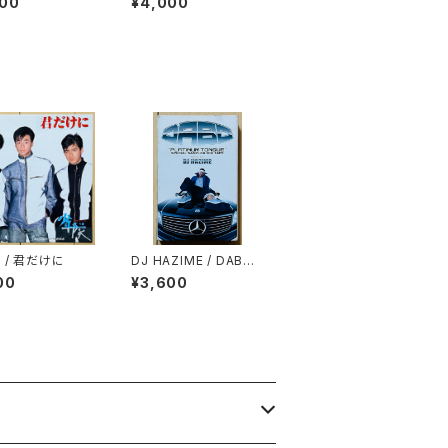
000
¥4,000
AFUL WORLD
 / 君だけに
DJ HAZIME / DABO
「PLATINUM TONGU
00
¥3,600
E」SPECIAL SAMPLE
R MIXTAPE