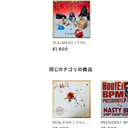
YLA-MAGO / TYO R
OCK
¥1,800
同じカテゴリの商品
REAL FISH / ジャンク
PRESIDENT BP
ビート東京
OO！EI！HO！