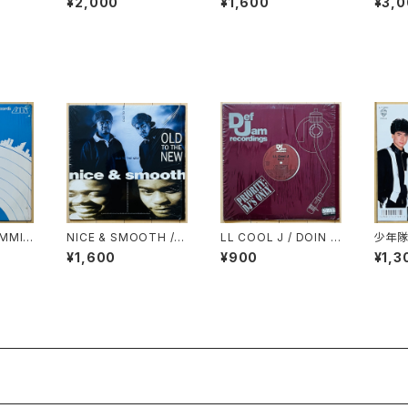
¥2,000
¥1,600
¥3,
ON BREAKDOWN
AMMI
NICE & SMOOTH / O
LL COOL J / DOIN I
少年隊
LD TO THE NEW
T
¥1,600
¥900
¥1,3