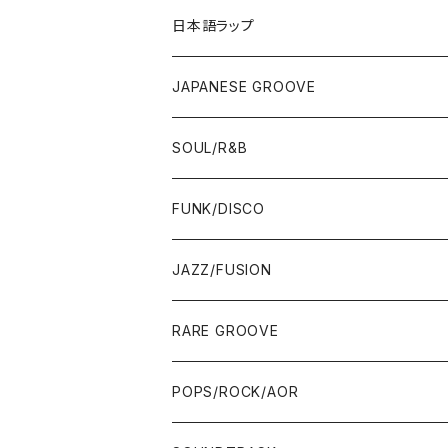
12"/7"
日本語ラップ
80'S OLD SCHOOL
LP
12"/7"
JAPANESE GROOVE
EARLY 90'S MIDDLE〜NEW SCHOOL
80'S OLD SCHOOL
80'S OLD SCHOOL〜EARLY 90'S
LP
LP
SOUL/R&B
MID〜LATE 90'S
EARLY 90'S MIDDLE〜NEW SCHOOL
MID〜LATE 90'S
80'S OLD SCHOOL〜EARLY 90'S
60'S/70'S
CD/TAPE
7"/12"
LP
FUNK/DISCO
00'S
MID〜LATE 90'S
00'S
MID〜LATE 90'S
80'S
CD-R/DEMO/SAMPLE
60'S/70'S
60'S/70'S
12"/7"
LP
JAZZ/FUSION
10'S〜
00'S
10'S〜
00'S
90'S
CD ALBUM
80'S
80'S
60'S/70'S
70'S
12"/7"
JAZZ
RARE GROOVE
WEST COAST/SOUTH
10'S〜
10'S〜
00'S〜
SINGLE CD
90'S
90'S
80'S
80'S
70'S
FUSION
POPS/ROCK/AOR
JAPAN ONLY RELEASE/REMIX
WEST COAST/SOUTH
CITY POP
TAPE
00'S〜
00'S〜
90'S
90'S/00'S〜
80'S