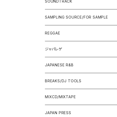
POPS/S.S.W.
SOUNDTRACK
JAPAN ONLY RELEASE/REMIX
CITY POP
00'S〜
90'S/00'S〜
ROCK/AOR
LP
SAMPLING SOURCE/FOR SAMPLE
JAPANESE
7"/12"
REGGAE
OTHERS
JAPANESE
ジャパレゲ
OTHERS
JAPANESE R&B
BREAKS/DJ TOOLS
BREAKS/MEGAMIX/CUT UP
MIXCD/MIXTAPE
RE-EDIT/DJ TOOLS
MIXCD
JAPAN PRESS