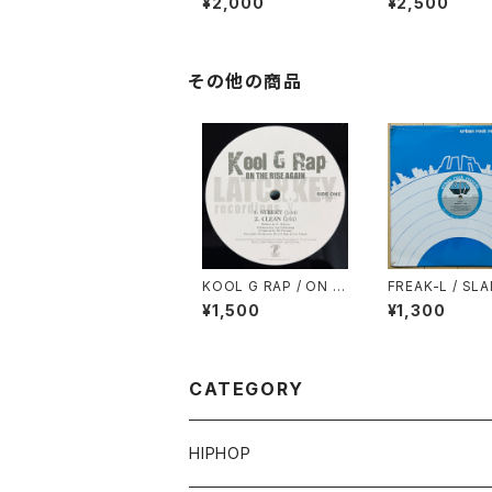
¥2,000
¥2,500
その他の商品
KOOL G RAP / ON T
FREAK-L / SL
HE RISE AGAIN
N'
¥1,500
¥1,300
CATEGORY
HIPHOP