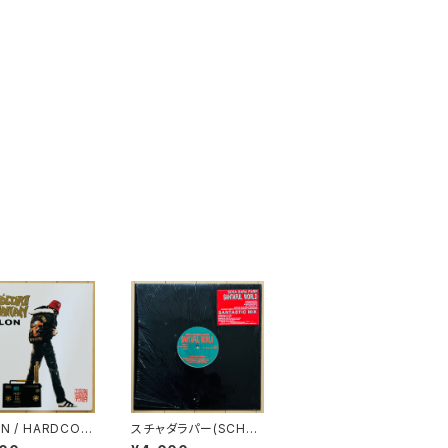
N / HARDCOR
スチャダラパー(SCHA
WAIIAN
DARA PARR) / SANT