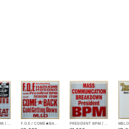
M / H
F.O.E / COME★BAC
PRESIDENT BPM / M
MELO
K
ASS COMMUNICATI
E HA