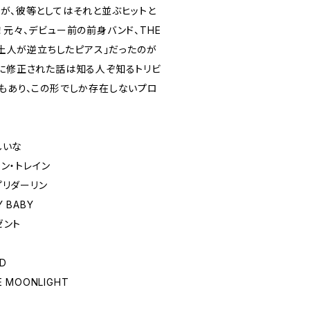
すが、彼等としてはそれと並ぶヒットと
！元々、デビュー前の前身バンド、THE
、「土人が逆立ちしたピアス」だったのが
」に修正された話は知る人ぞ知るトリビ
ともあり、この形でしか存在しないプロ
なしいな
レイン・トレイン
プリプリダーリン
Y BABY
レゼント
ED
HE MOONLIGHT