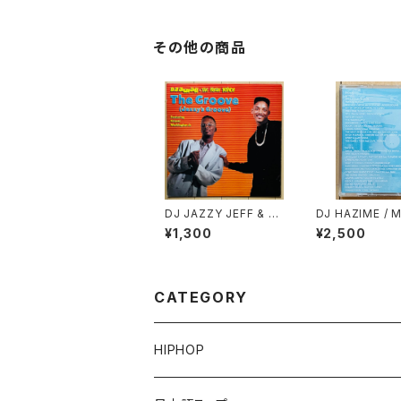
INGLES COLLECTIO
N PT.2)
その他の商品
DJ JAZZY JEFF & T
DJ HAZIME / 
HE FRESH PRINCE /
PE VOL.7
¥1,300
¥2,500
THE GROOVE(JAZZ
Y'S GROOVE)
CATEGORY
HIPHOP