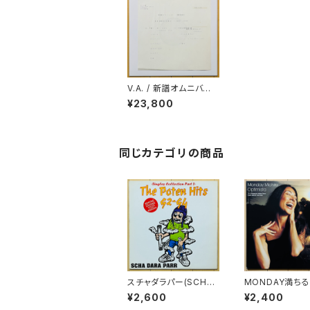
V.A. / 新譜オムニバス
(歌謡曲) FEBRUARY
¥23,800
'90 - 5
同じカテゴリの商品
スチャダラパー(SCHA
MONDAY満ちる 
DARA PARR) / THE P
TIMISTA
¥2,600
¥2,400
OTEN HITS 91-92(S