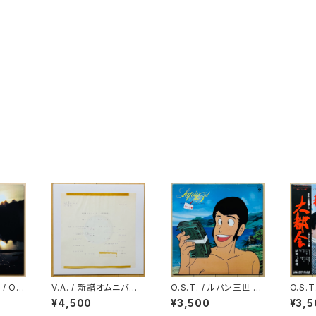
/ OP
V.A. / 新譜オムニバス
O.S.T. / ルパン三世 P
O.S.
(歌謡曲) MARCH '90
ERFECT COLLECTI
会
¥4,500
¥3,500
¥3,5
- 4
ON