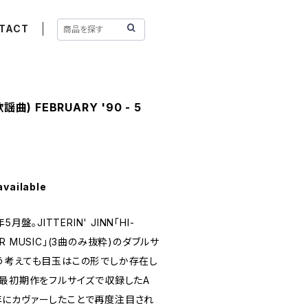
TACT
謡曲) FEBRUARY '90 - 5
available
盤。JITTERIN' JINN「HI-
MER MUSIC」(3曲のみ抜粋)のダブルサ
う考えても目玉はこの形でしか存在し
NNの最初期作をフルサイズで収録したA
00年にカヴァーしたことで再度注目され