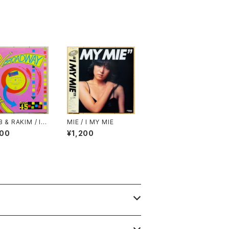
B & RAKIM / I K
MIE / I MY MIE
YOU GOT SO
000
¥1,200