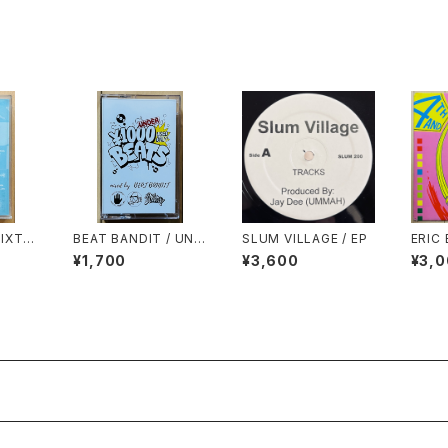
MIXTA
BEAT BANDIT / UND
SLUM VILLAGE / EP
ERIC 
ER 1000YEN BEATS
NOW 
¥1,700
¥3,600
¥3,
(60 MINUTES OF C
UL
HEAPNESS)