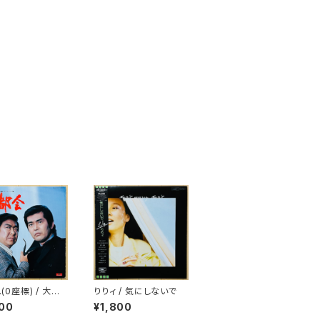
T.(0座標) / 大都
りりィ / 気にしないで
00
¥1,800