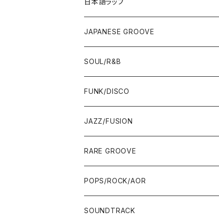
12"/7"
日本語ラップ
80'S OLD SCHOOL
LP
12"/7"
JAPANESE GROOVE
EARLY 90'S MIDDLE〜NEW SCHOOL
80'S OLD SCHOOL
80'S OLD SCHOOL〜EARLY 90'S
LP
LP
SOUL/R&B
MID〜LATE 90'S
EARLY 90'S MIDDLE〜NEW SCHOOL
MID〜LATE 90'S
80'S OLD SCHOOL〜EARLY 90'S
60'S/70'S
CD/TAPE
7"/12"
LP
FUNK/DISCO
00'S
MID〜LATE 90'S
00'S
MID〜LATE 90'S
80'S
CD-R/DEMO/SAMPLE
60'S/70'S
60'S/70'S
12"/7"
LP
JAZZ/FUSION
10'S〜
00'S
10'S〜
00'S
90'S
CD ALBUM
80'S
80'S
60'S/70'S
70'S
12"/7"
JAZZ
RARE GROOVE
WEST COAST/SOUTH
10'S〜
10'S〜
00'S〜
SINGLE CD
90'S
90'S
80'S
80'S
70'S
FUSION
POPS/ROCK/AOR
JAPAN ONLY RELEASE/REMIX
WEST COAST/SOUTH
CITY POP
TAPE
00'S〜
00'S〜
90'S
90'S/00'S〜
80'S
POPS/S.S.W.
SOUNDTRACK